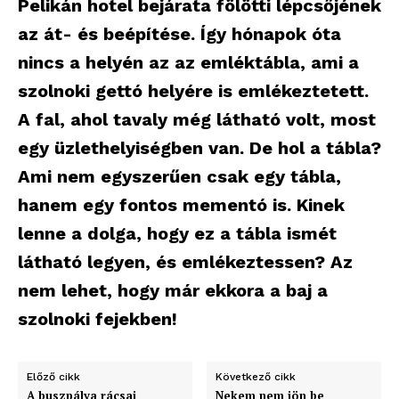
Pelikán hotel bejárata fölötti lépcsőjének
az át- és beépítése. Így hónapok óta
nincs a helyén az az emléktábla, ami a
szolnoki gettó helyére is emlékeztetett.
A fal, ahol tavaly még látható volt, most
egy üzlethelyiségben van. De hol a tábla?
Ami nem egyszerűen csak egy tábla,
hanem egy fontos mementó is. Kinek
lenne a dolga, hogy ez a tábla ismét
látható legyen, és emlékeztessen? Az
nem lehet, hogy már ekkora a baj a
szolnoki fejekben!
Előző cikk
Következő cikk
A buszpálya rácsai
Nekem nem jön be