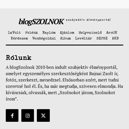
blogSZOLNOK
szubjektív élményportál
1xVolt
Felénk
Naplóm
Ajánlom
Helyszínelő
ArcOK
Kérdezem
Vendégoldal
Album
Levéltár
SZPSZ
AKB
Rólunk
A blogSzolnok 2010-ben indult szubjektív élményportál,
amelyet egyszemélyes szerkesztőségként Bajnai Zsolt ír,
fotóz, szerkeszt, menedzsel. Elsősorban azért, mert tudni
szeretné hol él. És, ha már megtudja, szívesen elmondja. Ha
kíváncsiak, olvassák, mert „Szolnokot járom, Szolnokot
írom”.