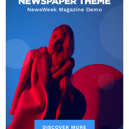
szubjektív élményportál
ELŐFIZETÉS
Hasznos
bSZ fiók