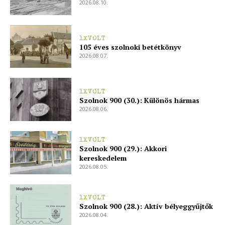
2026.08.10.
1XVOLT
105 éves szolnoki betétkönyv
2026.08.07.
blogSZOLNOK
szubjektív élményportál
1XVOLT
Szolnok 900 (30.): Különös hármas
2026.08.06.
1XVOLT
Szolnok 900 (29.): Akkori
kereskedelem
2026.08.05.
1XVOLT
Szolnok 900 (28.): Aktív bélyeggyűjtők
2026.08.04.
ELŐFIZETÉS