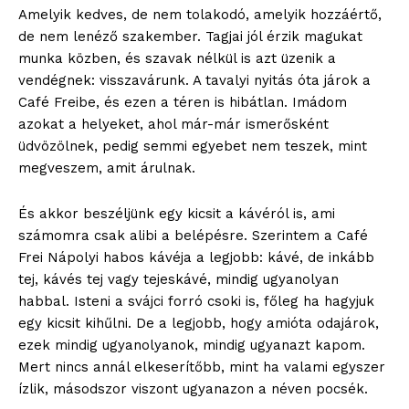
Amelyik kedves, de nem tolakodó, amelyik hozzáértő,
de nem lenéző szakember. Tagjai jól érzik magukat
munka közben, és szavak nélkül is azt üzenik a
vendégnek: visszavárunk. A tavalyi nyitás óta járok a
Café Freibe, és ezen a téren is hibátlan. Imádom
azokat a helyeket, ahol már-már ismerősként
üdvözölnek, pedig semmi egyebet nem teszek, mint
megveszem, amit árulnak.
És akkor beszéljünk egy kicsit a kávéról is, ami
számomra csak alibi a belépésre. Szerintem a Café
Frei Nápolyi habos kávéja a legjobb: kávé, de inkább
tej, kávés tej vagy tejeskávé, mindig ugyanolyan
habbal. Isteni a svájci forró csoki is, főleg ha hagyjuk
egy kicsit kihűlni. De a legjobb, hogy amióta odajárok,
ezek mindig ugyanolyanok, mindig ugyanazt kapom.
Mert nincs annál elkeserítőbb, mint ha valami egyszer
ízlik, másodszor viszont ugyanazon a néven pocsék.