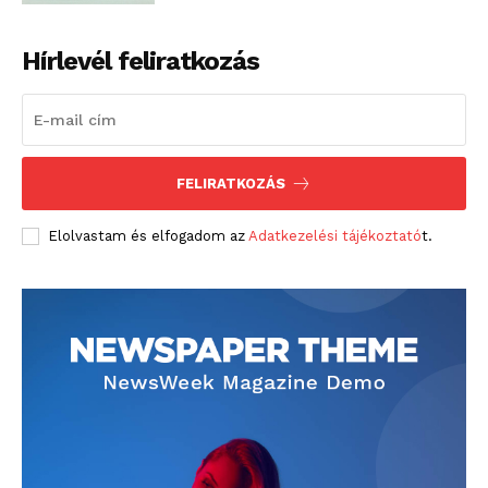
Hírlevél feliratkozás
Hasznos
bSZ fiók
FELIRATKOZÁS
Előfizetés
Kapcsolat
Elolvastam és elfogadom az
Adatkezelési tájékoztató
t.
Adatkezelési tájékoztató
Hirdetés