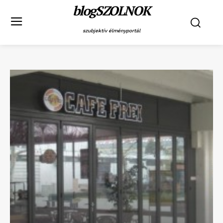
blogSZOLNOK
szubjektív élményportál