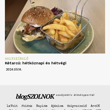
HELYSZÍNELŐ
Kétarcú: hétköznapi és hétvégi
2024.05.14.
blogSZOLNOK
szubjektív élményportál
1xVolt
Felénk
Naplóm
Ajánlom
Helyszínelő
ArcOK