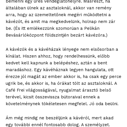
bemenni egy üres vendéglátóhelyre. Másrészt, ha
általában ülnek az asztaloknál, akkor van remény
arra, hogy az üzemeltetőnek megéri működtetni a
kávézót, és amit ma megkedvelünk, holnap nem zár
be. (És itt emlékezzünk szomorúan a Pelikán
Bevásárlóközpont földszintjén bezárt kávézóra.)
A kávézók és a kávéházak lényege nem elsősorban a
kínálat. Hiszen ahhoz, hogy rendelhessünk, előbb
kedvet kell kapnunk a belépéshez, aztán a bent
maradáshoz. Egy kávéháznak legyen hangulata, ott
érezze jól magát az ember akkor is, ha csak egy perce
ugrik be, és akkor is, ha órákat tölt az asztaloknál. A
Café Frei világosságával, nyugalmat árasztó belső
terével, kicsit összevissza bútoraival ennek a
követelménynek tökéletesen megfelel. Jó oda beülni.
Ám még mindig ne beszéljünk a kávéról, mert akad
egy további ennél fontosabb dolog. A személyzet.