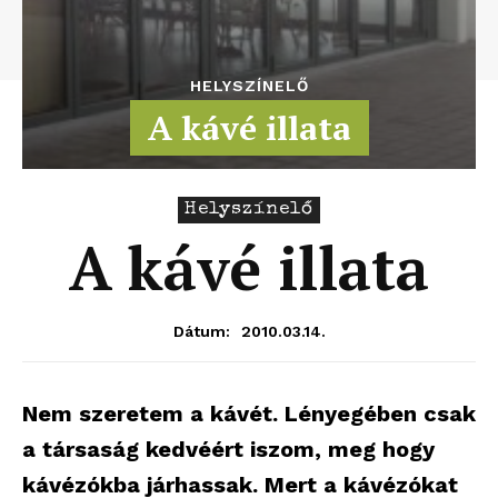
HELYSZÍNELŐ
A kávé illata
Helyszínelő
A kávé illata
2010.03.14.
Dátum:
Nem szeretem a kávét. Lényegében csak
a társaság kedvéért iszom, meg hogy
kávézókba járhassak. Mert a kávézókat