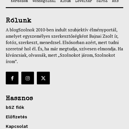
Kérdezem
Vendégoldal
Album
Levéltár
SZPSZ
AKB
Rólunk
A blogSzolnok 2010-ben indult szubjektív élményportál,
amelyet egyszemélyes szerkesztőségként Bajnai Zsolt ír,
fotóz, szerkeszt, menedzsel. Elsősorban azért, mert tudni
szeretné hol él. És, ha már megtudja, szívesen elmondja. Ha
kíváncsiak, olvassák, mert „Szolnokot járom, Szolnokot
írom”.
Hasznos
bSZ fiók
Előfizetés
Kapcsolat