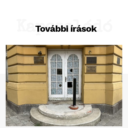
Adatkezelési tájékoztató
Hirdetés
Kapcsolódó
További írások