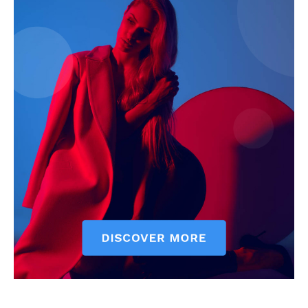
ELŐFIZETÉS
Hasznos
bSZ fiók
Előfizetés
Kapcsolat