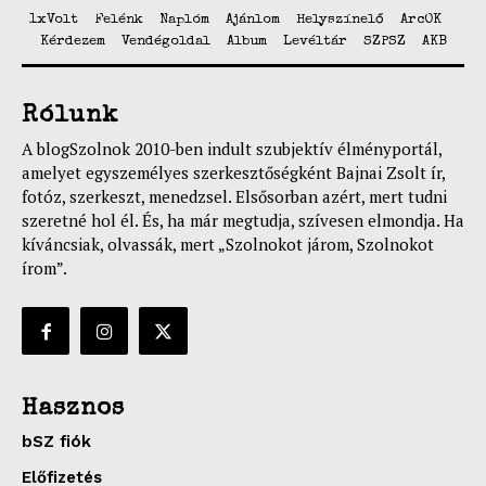
1xVolt
Felénk
Naplóm
Ajánlom
Helyszínelő
ArcOK
Kérdezem
Vendégoldal
Album
Levéltár
SZPSZ
AKB
Rólunk
A blogSzolnok 2010-ben indult szubjektív élményportál,
amelyet egyszemélyes szerkesztőségként Bajnai Zsolt ír,
fotóz, szerkeszt, menedzsel. Elsősorban azért, mert tudni
szeretné hol él. És, ha már megtudja, szívesen elmondja. Ha
kíváncsiak, olvassák, mert „Szolnokot járom, Szolnokot
írom”.
Hasznos
bSZ fiók
Előfizetés