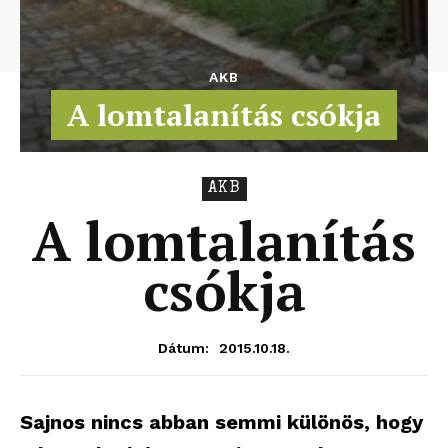
AKB
A lomtalanítás csókja
AKB
A lomtalanítás
csókja
2015.10.18.
Dátum:
Sajnos nincs abban semmi különös, hogy