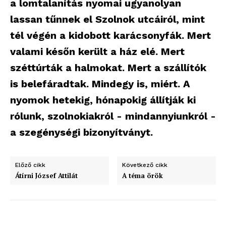
a lomtalanítás nyomai ugyanolyan
lassan tűnnek el Szolnok utcáiról, mint
tél végén a kidobott karácsonyfák. Mert
valami későn került a ház elé. Mert
széttúrták a halmokat. Mert a szállítók
is belefáradtak. Mindegy is, miért. A
nyomok hetekig, hónapokig állítják ki
rólunk, szolnokiakról - mindannyiunkról -
a szegénységi bizonyítványt.
Előző cikk
Következő cikk
Átírni József Attilát
A téma örök