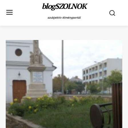
blogSZOLNOK
szubjektív élményportál