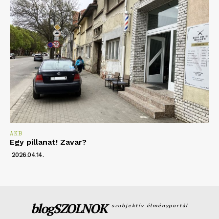
AKB
Egy pillanat! Zavar?
2026.04.14.
blogSZOLNOK
szubjektív élményportál