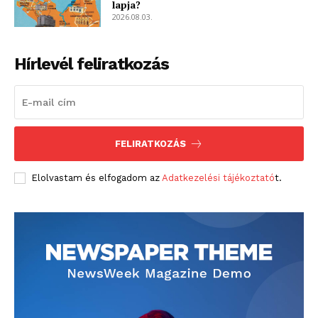
lapja?
2026.08.03.
Hírlevél feliratkozás
FELIRATKOZÁS
Elolvastam és elfogadom az
Adatkezelési tájékoztató
t.
blogSZOLNOK
szubjektív élményportál