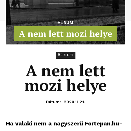
ALBUM
A nem lett mozi helye
Album
A nem lett
mozi helye
2020.11.21.
Dátum:
Ha valaki nem a nagyszerű Fortepan.hu-