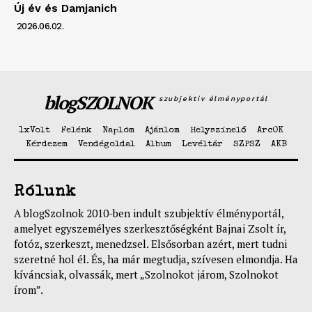
Új év és Damjanich
2026.06.02.
blogSZOLNOK
szubjektív élményportál
1xVolt
Felénk
Naplóm
Ajánlom
Helyszínelő
ArcOK
Kérdezem
Vendégoldal
Album
Levéltár
SZPSZ
AKB
Rólunk
A blogSzolnok 2010-ben indult szubjektív élményportál,
amelyet egyszemélyes szerkesztőségként Bajnai Zsolt ír,
fotóz, szerkeszt, menedzsel. Elsősorban azért, mert tudni
szeretné hol él. És, ha már megtudja, szívesen elmondja. Ha
kíváncsiak, olvassák, mert „Szolnokot járom, Szolnokot
írom”.