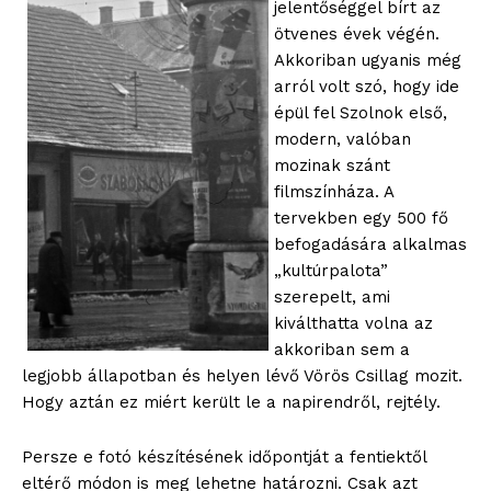
jelentőséggel bírt az
ötvenes évek végén.
Akkoriban ugyanis még
arról volt szó, hogy ide
épül fel Szolnok első,
modern, valóban
mozinak szánt
filmszínháza. A
tervekben egy 500 fő
befogadására alkalmas
„kultúrpalota”
szerepelt, ami
kiválthatta volna az
akkoriban sem a
legjobb állapotban és helyen lévő Vörös Csillag mozit.
Hogy aztán ez miért került le a napirendről, rejtély.
Persze e fotó készítésének időpontját a fentiektől
eltérő módon is meg lehetne határozni. Csak azt