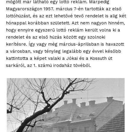
mögött már látható egy lottó reklám. Márpedig
Magyarországon 1957. március 7-én tartották az első
lottóhúzást, és az ezt lehetővé tevő rendelet is alig két
hónappal korábban született. Azt nem nagyon hinném,
hogy ennyire egyszerű lottó reklám került volna ki a
rendelet és az első húzás között egy szolnoki
kerítésre. Így vagy még március-áprilisban is havazott
a városban, vagy tényleg legalább egy évvel később
kattintotta a képet valaki a Jókai és a Kossuth út
sarkáról, az 1. számú irodaház tövéből.