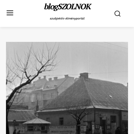
blogSZOLNOK
szubjektív élményportál