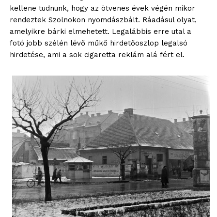
kellene tudnunk, hogy az ötvenes évek végén mikor
blogSZOLNOK
rendeztek Szolnokon nyomdászbált. Ráadásul olyat,
szubjektív élményportál
amelyikre bárki elmehetett. Legalábbis erre utal a
fotó jobb szélén lévő műkő hirdetőoszlop legalsó
hirdetése, ami a sok cigaretta reklám alá fért el.
ELŐFIZETÉS
Hasznos