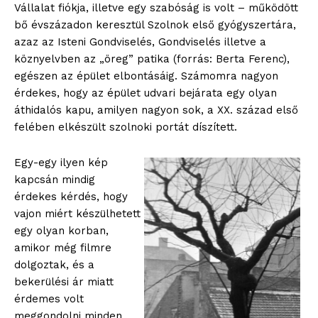
Vállalat fiókja, illetve egy szabóság is volt – működött
bő évszázadon keresztül Szolnok első gyógyszertára,
azaz az Isteni Gondviselés, Gondviselés illetve a
köznyelvben az „öreg” patika (forrás: Berta Ferenc),
egészen az épület elbontásáig. Számomra nagyon
érdekes, hogy az épület udvari bejárata egy olyan
áthidalós kapu, amilyen nagyon sok, a XX. század első
felében elkészült szolnoki portát díszített.
Egy-egy ilyen kép
kapcsán mindig
érdekes kérdés, hogy
vajon miért készülhetett
egy olyan korban,
amikor még filmre
dolgoztak, és a
bekerülési ár miatt
érdemes volt
meggondolni minden