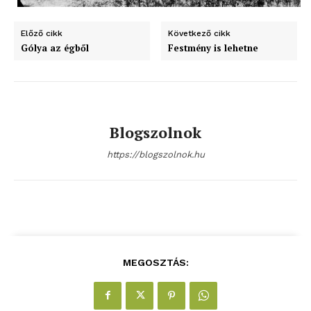
bSZ fiók
Előző cikk
Következő cikk
Előfizetés
Gólya az égből
Festmény is lehetne
Kapcsolat
Adatkezelési tájékoztató
Hirdetés
Blogszolnok
https://blogszolnok.hu
MEGOSZTÁS: