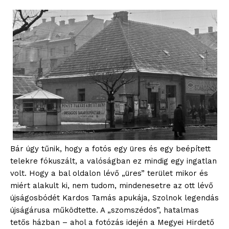
Bár úgy tűnik, hogy a fotós egy üres és egy beépített
telekre fókuszált, a valóságban ez mindig egy ingatlan
volt. Hogy a bal oldalon lévő „üres” terület mikor és
miért alakult ki, nem tudom, mindenesetre az ott lévő
újságosbódét Kardos Tamás apukája, Szolnok legendás
újságárusa működtette. A „szomszédos”, hatalmas
tetős házban – ahol a fotózás idején a Megyei Hirdető