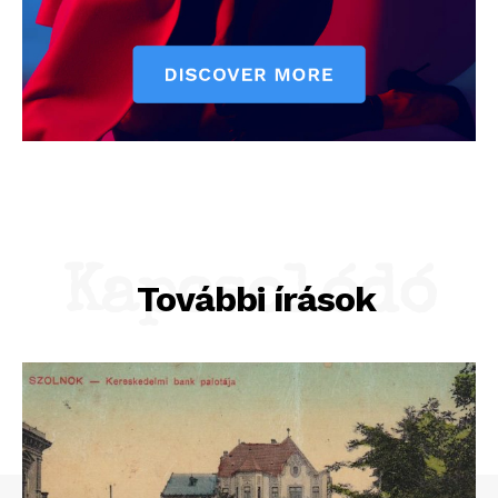
Kapcsolódó
További írások