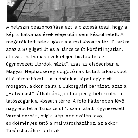
A helyszín beazonosítása azt is biztossá teszi, hogy a
kép a hatvanas évek eleje után sem készülhetett. A
megörökített telek ugyanis a mai Kossuth tér 10. szám,
azaz a Szigligeti út és a Táncsics út közötti ingatlan,
ahová a hatvanas évek elején húzták fel az
úgynevezett „lordok házát”, azaz az elsősorban a
Magyar Néphadsereg dolgozóinak kiutalt lakásokból
álló társasházat. Ha tudnánk a képet egy picit
mozgatni, akkor balra a Cukorgyári bérházat, azaz a
„Hatvanast” láthatnánk, jobbra pedig befordulna a
látószögünk a Kossuth térre. A fotó hátterében lévő
nagy épület a Táncsics út 1. szám alatti, úgynevezett
Városi bérház, míg a kép jobb szélén lévő,
sokkéményes tető a mai Városházához, az akkori
Tanácsházához tartozik.