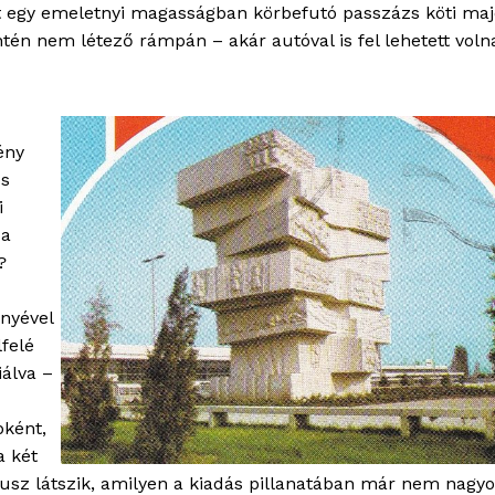
t egy emeletnyi magasságban körbefutó passzázs köti ma
tén nem létező rámpán – akár autóval is fel lehetett voln
ény
ós
i
 a
?
ényével
lfelé
iálva –
bként,
a két
karusz látszik, amilyen a kiadás pillanatában már nem nagy