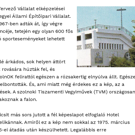
Kapcsolat
ervező Vállalat elképzelései
yei Állami Építőipari Vállalat.
Adatkezelési tájékoztató
967-ben adták át, így végre
Hirdetés
ncéje, tetején egy olyan 600 fős
ó sporteseményeket lehetett
TÉS
 árkádos, sok helyen áttört
 rovására húzták fel, és
lnOK felirattól egészen a rózsakertig elnyúlva állt. Egész
elbontották. És, ami miatt még érdekes ez a kép, az a
tések. A szolnoki Tiszamenti Vegyiművek (TVM) országosa
akoznak a falon.
icsit más sors jutott a fél képeslapot elfoglaló Hotel
elikánnak. Amiről ez a kép nem sokkal az 1975. március
5-ei átadás után készülhetett. Legalábbis erre