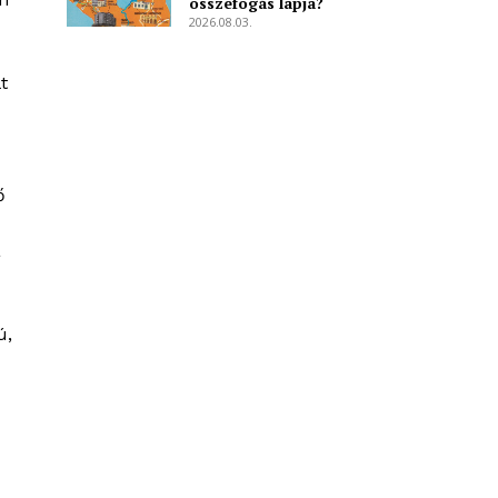
összefogás lapja?
2026.08.03.
t
ő
a
ú,