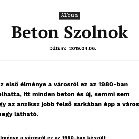
Album
Beton Szolnok
Dátum:
2019.04.06.
az első élménye a városról ez az 1980-ban
lhatta, itt minden beton és új, semmi sem
gy az anziksz jobb felső sarkában épp a város
egy látható.
élménye a városról ez az 1980-ban készült