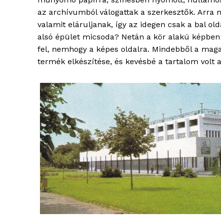
az archívumból válogattak a szerkesztők. Arra
valamit eláruljanak, így az idegen csak a bal old
alsó épület micsoda? Netán a kör alakú képben m
fel, nemhogy a képes oldalra. Mindebből a maga
termék elkészítése, és kevésbé a tartalom volt 
blogSZ
szubje
élményp