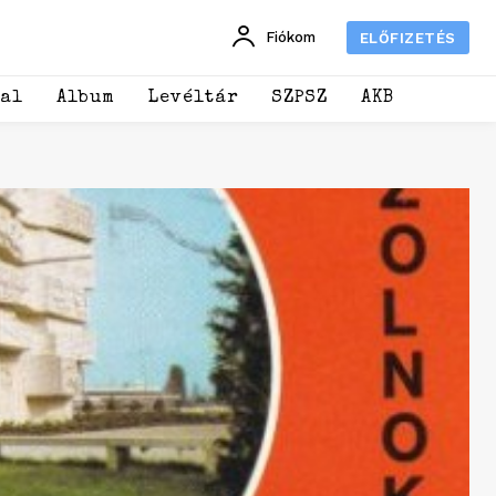
Fiókom
ELŐFIZETÉS
dal
Album
Levéltár
SZPSZ
AKB