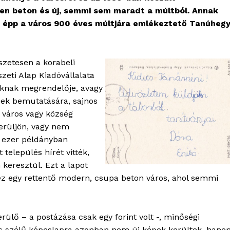
den beton és új, semmi sem maradt a múltból. Annak
an épp a város 900 éves múltjára emlékeztető Tanúheg
szetesen a korabeli
eti Alap Kiadóvállalata
oknak megrendelője, avagy
ések bemutatására, sajnos
 város vagy község
kerüljön, vagy nem
b ezer példányban
elepülés hírét vitték,
keresztül. Ezt a lapot
ez egy rettentő modern, csupa beton város, ahol semmi
erülő – a postázása csak egy forint volt -, minőségi
 szélű képeslapra azonban nem új képek kerültek, hane