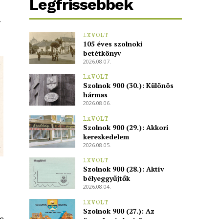
Legfrissebbek
y
1XVOLT
105 éves szolnoki
betétkönyv
2026.08.07.
1XVOLT
Szolnok 900 (30.): Különös
hármas
2026.08.06.
1XVOLT
Szolnok 900 (29.): Akkori
kereskedelem
2026.08.05.
1XVOLT
Szolnok 900 (28.): Aktív
bélyeggyűjtők
2026.08.04.
1XVOLT
Szolnok 900 (27.): Az
m