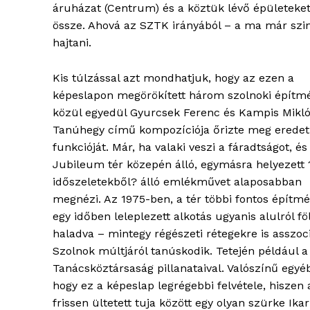
áruházat (Centrum) és a köztük lévő épületeke
össze. Ahová az SZTK irányából – a ma már szin
hajtani.
Kis túlzással azt mondhatjuk, hogy az ezen a
képeslapon megörökített három szolnoki építm
közül egyedül Gyurcsek Ferenc és Kampis Mikl
Tanúhegy című kompozíciója őrizte meg eredet
funkcióját. Már, ha valaki veszi a fáradtságot, és
Jubileum tér közepén álló, egymásra helyezett 
időszeletekből? álló emlékművet alaposabban
megnézi. Az 1975-ben, a tér többi fontos építm
egy időben leleplezett alkotás ugyanis alulról fö
haladva – mintegy régészeti rétegekre is asszoc
Szolnok múltjáról tanúskodik. Tetején például a
Tanácsköztársaság pillanataival. Valószínű egyé
hogy ez a képeslap legrégebbi felvétele, hiszen 
frissen ültetett tuja között egy olyan szürke I