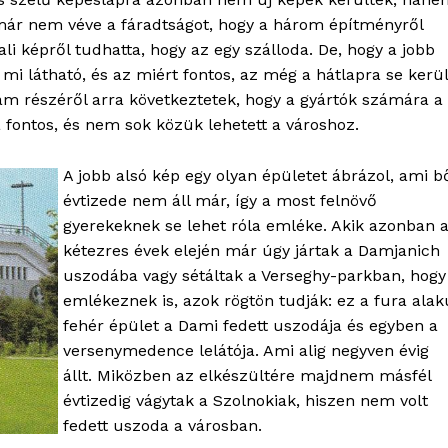
 már nem véve a fáradtságot, hogy a három építményről
ali képről tudhatta, hogy az egy szálloda. De, hogy a jobb
i látható, és az miért fontos, az még a hátlapra se kerül
m részéről arra következtetek, hogy a gyártók számára a
a fontos, és nem sok közük lehetett a városhoz.
A jobb alsó kép egy olyan épületet ábrázol, ami b
évtizede nem áll már, így a most felnövő
gyerekeknek se lehet róla emléke. Akik azonban 
kétezres évek elején már úgy jártak a Damjanich
uszodába vagy sétáltak a Verseghy-parkban, hogy
OLNOK
emlékeznek is, azok rögtön tudják: ez a fura alak
ktív
fehér épület a Dami fedett uszodája és egyben a
ortál
versenymedence lelátója. Ami alig negyven évig
Hasznos
állt. Miközben az elkészültére majdnem másfél
évtizedig vágytak a Szolnokiak, hiszen nem volt
bSZ fiók
fedett uszoda a városban.
Előfizetés