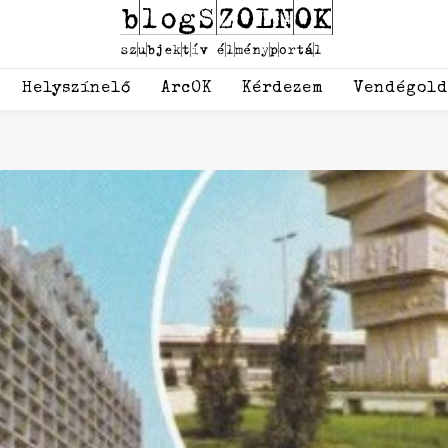
Helyszínelő
ArcOK
Kérdezem
Vendégol