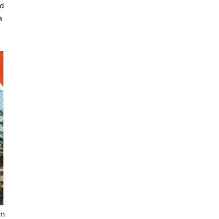
jd
a
on