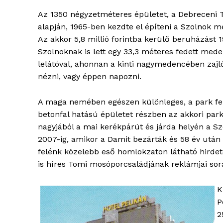
Az 1350 négyzetméteres épületet, a Debreceni T
alapján, 1965-ben kezdte el építeni a Szolnok meg
Az akkor 5,8 millió forintba kerülő beruházást 1
Szolnoknak is lett egy 33,3 méteres fedett mede
lelátóval, ahonnan a kinti nagymedencében zajl
nézni, vagy éppen napozni.
ELŐFIZE
A maga nemében egészen különleges, a park felé
betonfal hatású épületet részben az akkori park
nagyjából a mai kerékpárút és járda helyén a Szo
2007-ig, amikor a Damit bezárták és 58 év után 
felénk közelebb eső homlokzaton látható hirde
is híres Tomi mosóporcsaládjának reklámjai sor
K
P
2