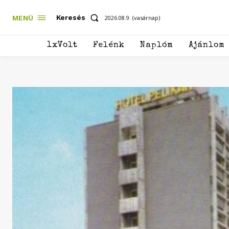
Keresés
MENÜ
2026.08.9. (vasárnap)
1xVolt
Felénk
Naplóm
Ajánlom