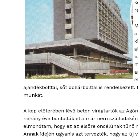
k
r
M
a
k
a
b
m
a
é
ajándékbolttal, sőt dollárbolttal is rendelkezet
munkát.
A kép előterében lévő beton virágtartók az Agóra
néhány éve bontották el a már nem szállodakén
elmondtam, hogy ez az elsőre öncélúnak tűnő 
Annak idején ugyanis azt tervezték, hogy az új 