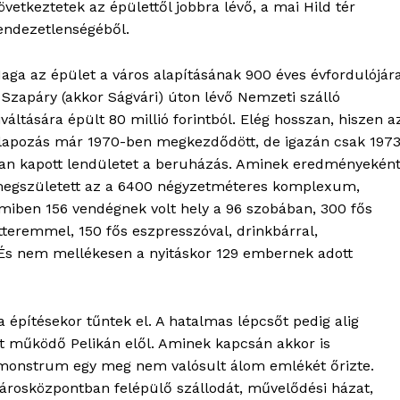
övetkeztetek az épülettől jobbra lévő, a mai Hild tér
endezetlenségéből.
aga az épület a város alapításának 900 éves évfordulójára
 Szapáry (akkor Ságvári) úton lévő Nemzeti szálló
iváltására épült 80 millió forintból. Elég hosszan, hiszen a
lapozás már 1970-ben megkezdődött, de igazán csak 1973
an kapott lendületet a beruházás. Aminek eredményekén
egszületett az a 6400 négyzetméteres komplexum,
miben 156 vendégnek volt hely a 96 szobában, 300 fős
tteremmel, 150 fős eszpresszóval, drinkbárral,
t. És nem mellékesen a nyitáskor 129 embernek adott
 építésekor tűntek el. A hatalmas lépcsőt pedig alig
t működő Pelikán elől. Aminek kapcsán akkor is
monstrum egy meg nem valósult álom emlékét őrizte.
városközpontban felépülő szállodát, művelődési házat,