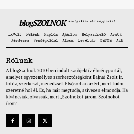
blogSZOLNOK
szubjektív élményportál
1xVolt
Felénk
Naplóm
Ajánlom
Helyszínelő
ArcOK
Kérdezem
Vendégoldal
Album
Levéltár
SZPSZ
AKB
Rólunk
A blogSzolnok 2010-ben indult szubjektív élményportál,
amelyet egyszemélyes szerkesztőségként Bajnai Zsolt ír,
fotóz, szerkeszt, menedzsel. Elsősorban azért, mert tudni
szeretné hol él. És, ha már megtudja, szívesen elmondja. Ha
kíváncsiak, olvassák, mert „Szolnokot járom, Szolnokot
írom”.