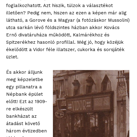
foglalkozhatott. Azt hiszik, túlzok a választékot
illetően? Pedig nem, hiszen az ezen a képen már alig
látható, a Gorove és a Magyar (a fotózáskor Mussolini)
utca sarkán lévő földszintes házban akkor Kovács
Ernő divatáruháza működött, Kalmárékhoz és
Spitzerékhez hasonló profillal. Még jó, hogy közéjük
ékelődött a Vidor féle illatszer, cukorka és sorsjáték
üzlet.
És akkor álljunk
meg képzeletbe
egy pillanatra a
Népbank épület
előtt! Ezt az 1909-
re elkészült
bankházat az
átadást követő
három évtizedben