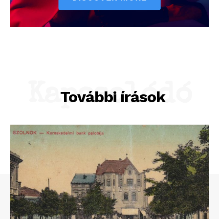
Kapcsolódó
További írások