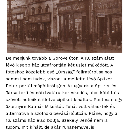
De menjünk tovább a Gorove úton! A 18. szám alatt
lévő kisebb ház utcafrontján két üzlet működött. A
fotóshoz közelebb eső „Ország” feliratúról sajnos
semmit sem tudok, viszont a mellette lévő Spitzer
Péter portál mögöttiről igen. Az ugyanis a Spitzer és
Társa férfi és női divatáru-kereskedés, ahol kötött és
szövött holmikat illetve cipőket kínáltak. Pontosan egy
üzletnyire Kalmár Miksától. Tehát volt választék és
alternatíva a szolnoki bevásárlóutcán. Pláne, hogy a
16. számú ház első boltja, Székely Jenőé nem is
tudom, mit kínált, de akár ruhaneművel is