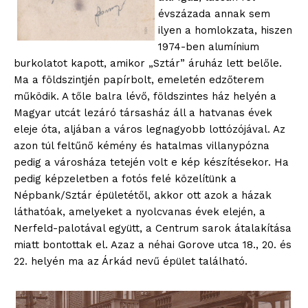
évszázada annak sem
ilyen a homlokzata, hiszen
1974-ben alumínium
burkolatot kapott, amikor „Sztár” áruház lett belőle.
Ma a földszintjén papírbolt, emeletén edzőterem
működik. A tőle balra lévő, földszintes ház helyén a
Magyar utcát lezáró társasház áll a hatvanas évek
eleje óta, aljában a város legnagyobb lottózójával. Az
azon túl feltűnő kémény és hatalmas villanypózna
pedig a városháza tetején volt e kép készítésekor. Ha
pedig képzeletben a fotós felé közelítünk a
Népbank/Sztár épületétől, akkor ott azok a házak
láthatóak, amelyeket a nyolcvanas évek elején, a
Nerfeld-palotával együtt, a Centrum sarok átalakítása
miatt bontottak el. Azaz a néhai Gorove utca 18., 20. és
22. helyén ma az Árkád nevű épület található.