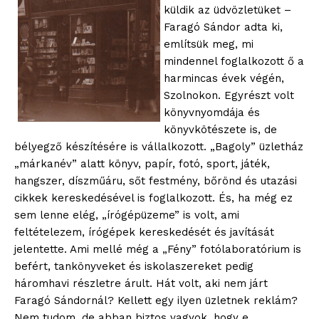
küldik az üdvözletüket –
szubjektív élményportál
Faragó Sándor adta ki,
említsük meg, mi
mindennel foglalkozott ő a
harmincas évek végén,
Szolnokon. Egyrészt volt
könyvnyomdája és
könyvkötészete is, de
bélyegző készítésére is vállalkozott. „Bagoly” üzletház
„márkanév” alatt könyv, papír, fotó, sport, játék,
hangszer, díszműáru, sőt festmény, bőrönd és utazási
cikkek kereskedésével is foglalkozott. És, ha még ez
ELŐFIZETÉS
sem lenne elég, „írógépüzeme” is volt, ami
feltételezem, írógépek kereskedését és javítását
jelentette. Ami mellé még a „Fény” fotólaboratórium is
befért, tankönyveket és iskolaszereket pedig
Hasznos
háromhavi részletre árult. Hát volt, aki nem járt
Faragó Sándornál? Kellett egy ilyen üzletnek reklám?
bSZ fiók
Nem tudom, de abban biztos vagyok, hogy e