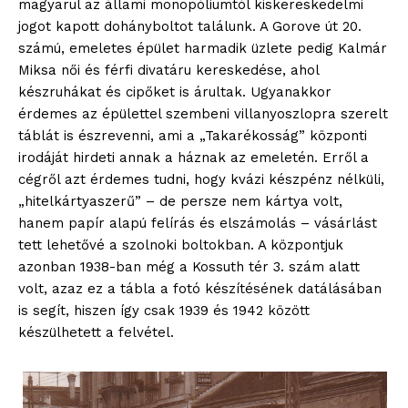
magyarul az állami monopóliumtól kiskereskedelmi
jogot kapott dohányboltot találunk. A Gorove út 20.
számú, emeletes épület harmadik üzlete pedig Kalmár
Miksa női és férfi divatáru kereskedése, ahol
készruhákat és cipőket is árultak. Ugyanakkor
érdemes az épülettel szembeni villanyoszlopra szerelt
táblát is észrevenni, ami a „Takarékosság” központi
irodáját hirdeti annak a háznak az emeletén. Erről a
cégről azt érdemes tudni, hogy kvázi készpénz nélküli,
„hitelkártyaszerű” – de persze nem kártya volt,
hanem papír alapú felírás és elszámolás – vásárlást
tett lehetővé a szolnoki boltokban. A központjuk
azonban 1938-ban még a Kossuth tér 3. szám alatt
volt, azaz ez a tábla a fotó készítésének datálásában
is segít, hiszen így csak 1939 és 1942 között
készülhetett a felvétel.