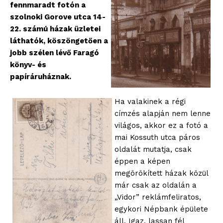
fennmaradt fotón a
szolnoki Gorove utca 14-
22. számú házak üzletei
láthatók, köszöngetően a
jobb szélen lévő Faragó
könyv- és
papíráruháznak.
Ha valakinek a régi
címzés alapján nem lenne
világos, akkor ez a fotó a
mai Kossuth utca páros
oldalát mutatja, csak
éppen a képen
megörökített házak közül
már csak az oldalán a
„Vidor” reklámfeliratos,
egykori Népbank épülete
áll. Igaz, lassan fél