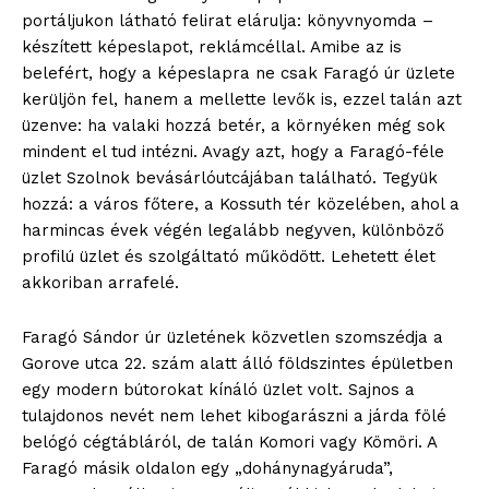
portáljukon látható felirat elárulja: könyvnyomda –
készített képeslapot, reklámcéllal. Amibe az is
belefért, hogy a képeslapra ne csak Faragó úr üzlete
kerüljön fel, hanem a mellette levők is, ezzel talán azt
üzenve: ha valaki hozzá betér, a környéken még sok
mindent el tud intézni. Avagy azt, hogy a Faragó-féle
üzlet Szolnok bevásárlóutcájában található. Tegyük
hozzá: a város főtere, a Kossuth tér közelében, ahol a
harmincas évek végén legalább negyven, különböző
profilú üzlet és szolgáltató működött. Lehetett élet
akkoriban arrafelé.
Faragó Sándor úr üzletének közvetlen szomszédja a
Gorove utca 22. szám alatt álló földszintes épületben
egy modern bútorokat kínáló üzlet volt. Sajnos a
tulajdonos nevét nem lehet kibogarászni a járda fölé
belógó cégtábláról, de talán Komori vagy Kömöri. A
Faragó másik oldalon egy „dohánynagyáruda”,