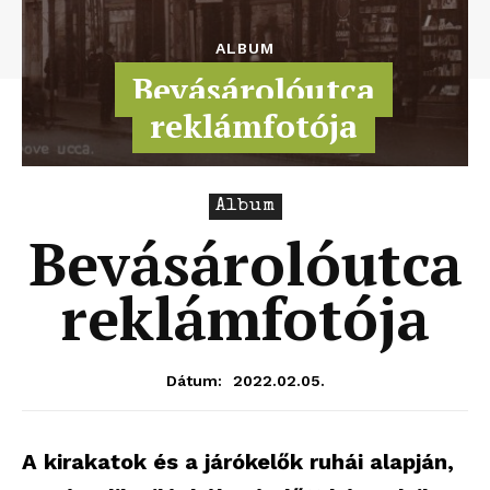
ALBUM
Bevásárolóutca
reklámfotója
Album
Bevásárolóutca
reklámfotója
2022.02.05.
Dátum:
A kirakatok és a járókelők ruhái alapján,