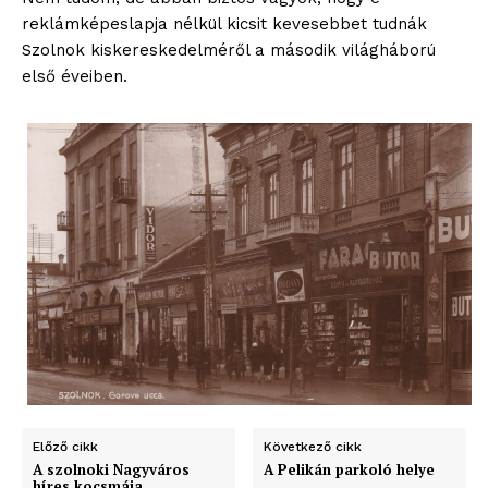
Előfizetés
reklámképeslapja nélkül kicsit kevesebbet tudnák
Szolnok kiskereskedelméről a második világháború
Kapcsolat
első éveiben.
Adatkezelési tájékoztató
Hirdetés
Előző cikk
Következő cikk
A szolnoki Nagyváros
A Pelikán parkoló helye
híres kocsmája