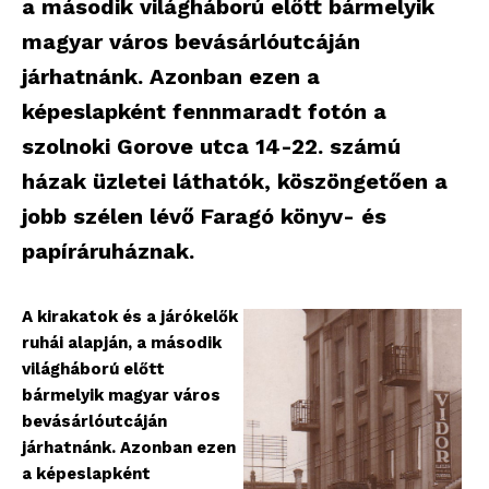
a második világháború előtt bármelyik
magyar város bevásárlóutcáján
járhatnánk. Azonban ezen a
képeslapként fennmaradt fotón a
szolnoki Gorove utca 14-22. számú
házak üzletei láthatók, köszöngetően a
jobb szélen lévő Faragó könyv- és
papíráruháznak.
A kirakatok és a járókelők
ruhái alapján, a második
világháború előtt
bármelyik magyar város
bevásárlóutcáján
járhatnánk. Azonban ezen
a képeslapként