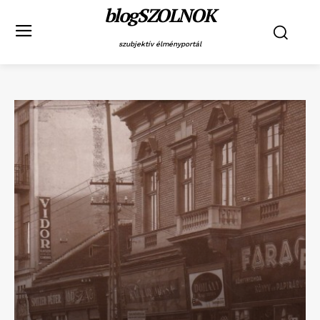
blogSZOLNOK
szubjektív élményportál