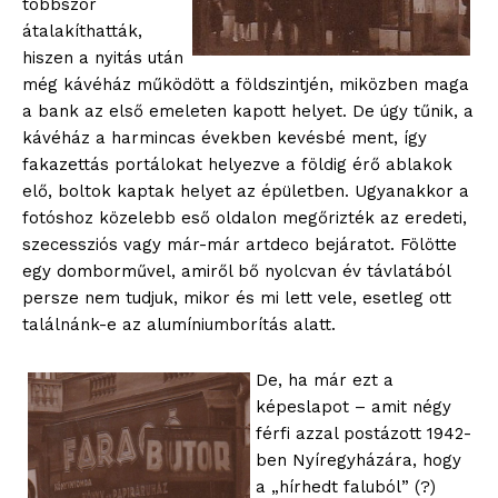
többször
átalakíthatták,
hiszen a nyitás után
még kávéház működött a földszintjén, miközben maga
a bank az első emeleten kapott helyet. De úgy tűnik, a
kávéház a harmincas években kevésbé ment, így
fakazettás portálokat helyezve a földig érő ablakok
elő, boltok kaptak helyet az épületben. Ugyanakkor a
fotóshoz közelebb eső oldalon megőrizték az eredeti,
szecessziós vagy már-már artdeco bejáratot. Fölötte
egy domborművel, amiről bő nyolcvan év távlatából
persze nem tudjuk, mikor és mi lett vele, esetleg ott
találnánk-e az alumíniumborítás alatt.
De, ha már ezt a
képeslapot – amit négy
férfi azzal postázott 1942-
ben Nyíregyházára, hogy
a „hírhedt faluból” (?)
blogSZOLNOK