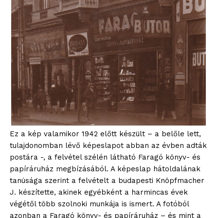
Ez a kép valamikor 1942 előtt készült – a belőle lett,
tulajdonomban lévő képeslapot abban az évben adták
postára -, a felvétel szélén látható Faragó könyv- és
papíráruház megbízásából. A képeslap hátoldalának
tanúsága szerint a felvételt a budapesti Knöpfmacher
J. készítette, akinek egyébként a harmincas évek
végétől több szolnoki munkája is ismert. A fotóból
azonban a Faragó könyv- és papíráruház – és mint a