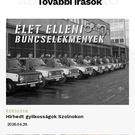
Kapcsolódó
További írások
KÉRDEZEM
Hírhedt gyilkosságok Szolnokon
2026.04.29.