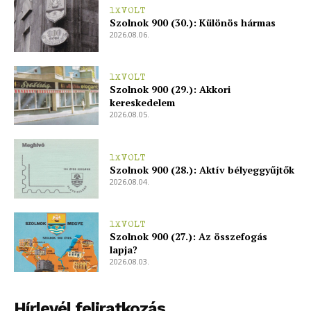
Hirdetés
1XVOLT
Szolnok 900 (30.): Különös hármas
2026.08.06.
1XVOLT
Szolnok 900 (29.): Akkori
kereskedelem
2026.08.05.
1XVOLT
Szolnok 900 (28.): Aktív bélyeggyűjtők
2026.08.04.
1XVOLT
Szolnok 900 (27.): Az összefogás
lapja?
2026.08.03.
Hírlevél feliratkozás