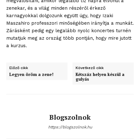
megvalósítani, amikor legalább tíz napra elvonul a
zenekar, és a világ minden részéről érkező
karnagyokkal dolgozunk együtt úgy, hogy Izaki
Maszahiro professzori minőségében irányítja a munkát.
Zárásként pedig egy legalább nyolc koncertes turnén
mutatjuk meg az ország több pontján, hogy mire jutott
a kurzus.
Előző cikk
Következő cikk
Legyen öröm a zene!
Kétszáz helyen készül a
gulyás
blogSZOLNOK
szubjektív élményportál
Blogszolnok
https://blogszolnok.hu