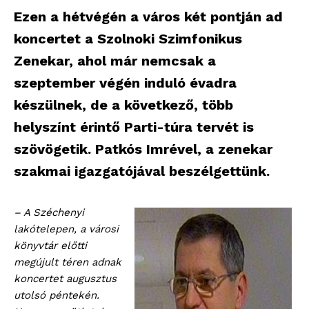
Ezen a hétvégén a város két pontján ad
koncertet a Szolnoki Szimfonikus
Zenekar, ahol már nemcsak a
szeptember végén induló évadra
készülnek, de a következő, több
helyszínt érintő Parti-túra tervét is
szövögetik. Patkós Imrével, a zenekar
szakmai igazgatójával beszélgettünk.
– A Széchenyi
lakótelepen, a városi
könyvtár előtti
megújult téren adnak
koncertet augusztus
utolsó péntekén.