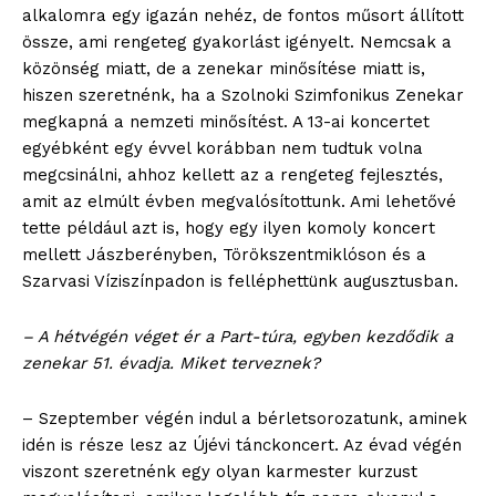
alkalomra egy igazán nehéz, de fontos műsort állított
össze, ami rengeteg gyakorlást igényelt. Nemcsak a
közönség miatt, de a zenekar minősítése miatt is,
hiszen szeretnénk, ha a Szolnoki Szimfonikus Zenekar
megkapná a nemzeti minősítést. A 13-ai koncertet
egyébként egy évvel korábban nem tudtuk volna
megcsinálni, ahhoz kellett az a rengeteg fejlesztés,
amit az elmúlt évben megvalósítottunk. Ami lehetővé
tette például azt is, hogy egy ilyen komoly koncert
mellett Jászberényben, Törökszentmiklóson és a
Szarvasi Víziszínpadon is felléphettünk augusztusban.
– A hétvégén véget ér a Part-túra, egyben kezdődik a
zenekar 51. évadja. Miket terveznek?
– Szeptember végén indul a bérletsorozatunk, aminek
idén is része lesz az Újévi tánckoncert. Az évad végén
viszont szeretnénk egy olyan karmester kurzust