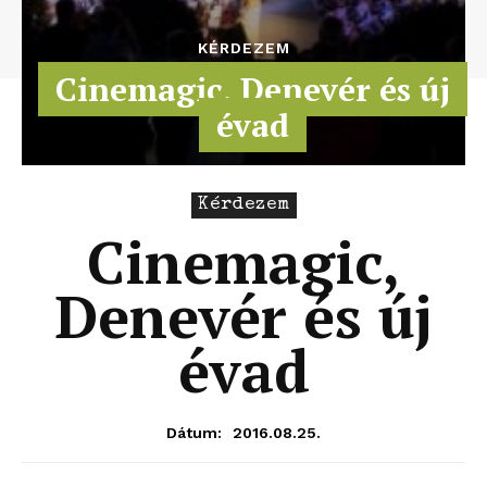
KÉRDEZEM
Cinemagic, Denevér és új
évad
Kérdezem
Cinemagic,
Denevér és új
évad
2016.08.25.
Dátum: