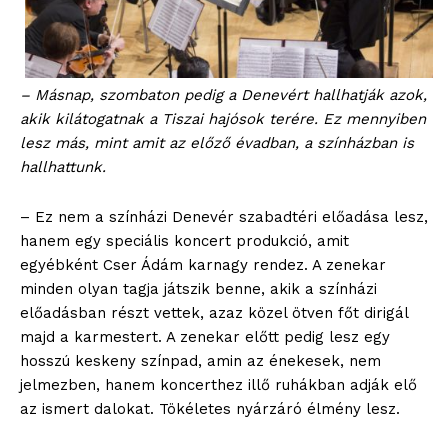
– Másnap, szombaton pedig a Denevért hallhatják azok,
akik kilátogatnak a Tiszai hajósok terére. Ez mennyiben
lesz más, mint amit az előző évadban, a színházban is
hallhattunk.
– Ez nem a színházi Denevér szabadtéri előadása lesz,
hanem egy speciális koncert produkció, amit
egyébként Cser Ádám karnagy rendez. A zenekar
minden olyan tagja játszik benne, akik a színházi
előadásban részt vettek, azaz közel ötven főt dirigál
majd a karmestert. A zenekar előtt pedig lesz egy
hosszú keskeny színpad, amin az énekesek, nem
jelmezben, hanem koncerthez illő ruhákban adják elő
az ismert dalokat. Tökéletes nyárzáró élmény lesz.