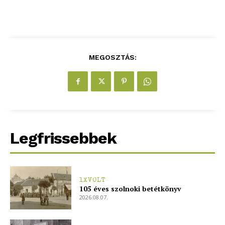
MEGOSZTÁS:
ELŐFIZETÉS
Legfrissebbek
Hasznos
bSZ fiók
1XVOLT
Előfizetés
105 éves szolnoki betétkönyv
2026.08.07.
Kapcsolat
Adatkezelési tájékoztató