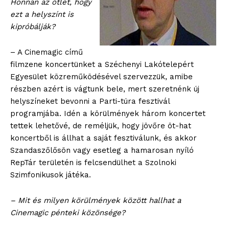
Honnan az ötlet, hogy
ezt a helyszínt is
kipróbálják?
– A Cinemagic című
filmzene koncertünket a Széchenyi Lakótelepért
Egyesület közreműködésével szervezzük, amibe
részben azért is vágtunk bele, mert szeretnénk új
helyszíneket bevonni a Parti-túra fesztivál
programjába. Idén a körülmények három koncertet
tettek lehetővé, de reméljük, hogy jövőre öt-hat
koncertből is állhat a saját fesztiválunk, és akkor
Szandaszőlősön vagy esetleg a hamarosan nyíló
RepTár területén is felcsendülhet a Szolnoki
Szimfonikusok játéka.
– Mit és milyen körülmények között hallhat a
Cinemagic pénteki közönsége?