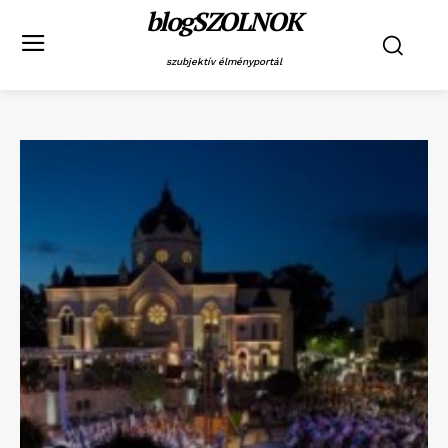
blogSZOLNOK
szubjektív élményportál