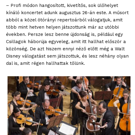
– Profi módon hangosított, kivetítős, sok ülőhelyet
kínáló koncertet adunk augusztus 26-án este. A műsort
abból a közel ötórányi repertoárból válogatjuk, amit
több mint hetven helyen játszottunk már az utóbbi
években. Persze lesz benne újdonság is, például egy
Csillagok háborúja egyveleg, amit itt hallhat először a
közönség. De azt hiszem ennyi néző előtt még a Walt
Disney válogatást sem játszottuk, és lesz néhány olyan
dal is, amit régen hallhattak tőlünk.