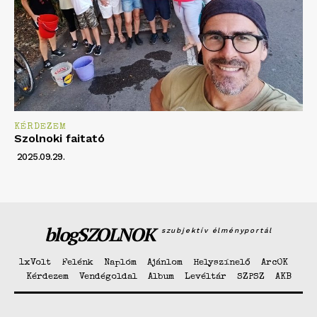
KÉRDEZEM
Szolnoki faitató
2025.09.29.
blogSZOLNOK
szubjektív élményportál
1xVolt
Felénk
Naplóm
Ajánlom
Helyszínelő
ArcOK
Kérdezem
Vendégoldal
Album
Levéltár
SZPSZ
AKB