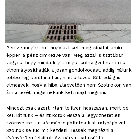
Persze megértem, hogy azt kell megcsinálni, amire
éppen a pénz címkézve van. Meg azzal is tisztában
vagyok, hogy mindaddig, amíg a költségvetési sorok
elhomályosíthatják a józan gondolkodást, addig nálunk
többe fog kerülni a hús, mint a leves. Sőt, odáig is
elmegyek, hogy a hiba alapvetően nem Szolnokon van,
ám a levét mégis nekünk kell majd meginni.
Mindezt csak azért írtam le ilyen hosszasan, mert be
kell látnunk – és itt kötök vissza a legyőzhetetlen
szörnyekre -, a közműszolgáltatók kiskirályságaival
Szolnok se tud mit kezdeni. Tessék megnézni a
gyönyörűen felújított Szapáry utcát csúfító