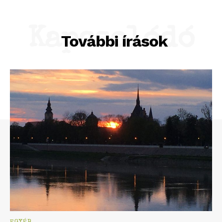
Kapcsolódó
További írások