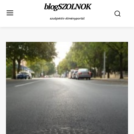
blogSZOLNOK
szubjektív élményportál