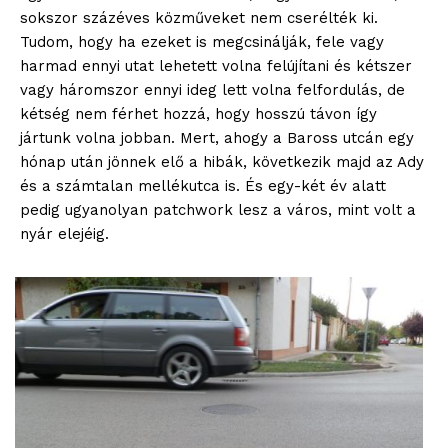
sokszor százéves közműveket nem cserélték ki.
Tudom, hogy ha ezeket is megcsinálják, fele vagy
harmad ennyi utat lehetett volna felújítani és kétszer
vagy háromszor ennyi ideg lett volna felfordulás, de
kétség nem férhet hozzá, hogy hosszú távon így
jártunk volna jobban. Mert, ahogy a Baross utcán egy
hónap után jönnek elő a hibák, következik majd az Ady
és a számtalan mellékutca is. És egy-két év alatt
pedig ugyanolyan patchwork lesz a város, mint volt a
nyár elejéig.