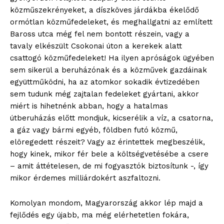
közműszekrényeket, a díszköves járdákba ékelődő
ormótlan közműfedeleket, és meghallgatni az említett
Baross utca még fel nem bontott részein, vagy a
tavaly elkészült Csokonai úton a kerekek alatt
csattogó közműfedeleket! Ha ilyen apróságok ügyében
sem sikerül a beruházónak és a közművek gazdáinak
együttműködni, ha az atomkor sokadik évtizedében
sem tudunk még zajtalan fedeleket gyártani, akkor
miért is hihetnénk abban, hogy a hatalmas
útberuházás előtt mondjuk, kicserélik a víz, a csatorna,
a gáz vagy bármi egyéb, földben futó közmű,
elöregedett részeit? Vagy az érintettek megbeszélik,
hogy kinek, mikor fér bele a költségvetésébe a csere
– amit áttételesen, de mi fogyasztók biztosítunk -, így
mikor érdemes milliárdokért aszfaltozni.
Komolyan mondom, Magyarország akkor lép majd a
fejlődés egy újabb, ma még elérhetetlen fokára,