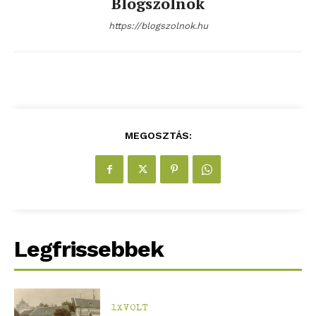
Blogszolnok
ELŐFIZETÉS
https://blogszolnok.hu
Hasznos
bSZ fiók
Előfizetés
MEGOSZTÁS:
Kapcsolat
Adatkezelési tájékoztató
Hirdetés
Legfrissebbek
1XVOLT