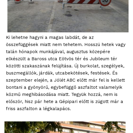
Ki lehetne hagyni a magas labdát, de az
összefüggések miatt nem tehetem. Hosszú hetek vagy
talán hónapok munkájával, augusztus közepére
elkészült a Baross utca Eötvös tér és Jubileum tér
közötti szakaszának felújítása. Új burkolat, szegélyek,
buszmegállók, járdák, utcabekötések, festések. És
szeptember elején, a Jólét ABC előtt már fel is kellett
bontani a gyönyörű, egybefüggő aszfaltot valamelyik
közmű meghibásodása miatt. Tegyük hozzá, nem is
először, hisz pár hete a Gépipari előtt is zúgott már a
friss aszfalton a légkalapács.