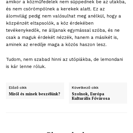
amikor a közműfedelek nem süppednek be az utakba,
és nem csörömpölnek a kerekek alatt. Ez az
álomvilág pedig nem valósulhat meg anélkül, hogy a
közpénzét eltapsolók, a köz érdekében
tevékenykedők, ne álljanak egymással szóba, és ne
csak a maguk érdekét nézzék, hanem a másikét is,
aminek az eredője maga a közös haszon lesz.
blogSZOLNOK
szubjektív élményportál
Tudom, nem szabad hinni az utópiákba, de lemondani
is kár lenne róluk.
Előző cikk
Következő cikk
Miről és minek beszélünk?
Szolnok, Európa
Kulturális Fővárosa