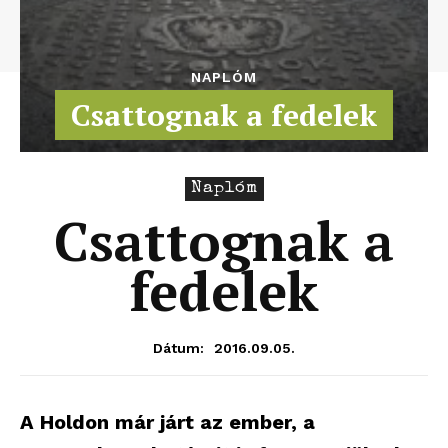
NAPLÓM
Csattognak a fedelek
Naplóm
Csattognak a
fedelek
2016.09.05.
Dátum:
A Holdon már járt az ember, a