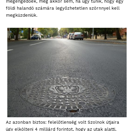
megengedőek, még akkor sem, ha úgy tűnik, hogy egy
földi halandó számára legyőzhetetlen szörnnyel kell
megküzdeniük.
Az azonban biztos: felelőtlenség volt Szolnok útjaira
úgy elkölteni 4 milliárd forintot, hogy az utak alatti,