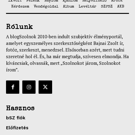
1xVolt
Felénk
Naplóm
Ajánlom
Helyszínelő
ArcOK
Kérdezem
Vendégoldal
Album
Levéltár
SZPSZ
AKB
Rólunk
A blogSzolnok 2010-ben indult szubjektív élményportál,
amelyet egyszemélyes szerkesztőségként Bajnai Zsolt ír,
fotóz, szerkeszt, menedzsel. Elsősorban azért, mert tudni
szeretné hol él. És, ha már megtudja, szívesen elmondja. Ha
kíváncsiak, olvassák, mert „Szolnokot járom, Szolnokot
írom”.
Hasznos
bSZ fiók
Előfizetés