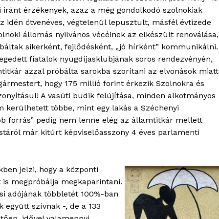
mi iránt érzékenyek, azaz a még gondolkodó szolnokiak
az idén ötvenéves, végtelenül lepusztult, másfél évtizede
szolnoki állomás nyilvános vécéinek az elkészült renoválása,
áltak sikerként, fejlődésként, „jó hírként” kommunikálni.
gedett fiatalok nyugdíjasklubjának soros rendezvényén,
mtitkár azzal próbálta sarokba szorítani az elvonások miatt
gármestert, hogy 175 millió forint érkezik Szolnokra és
zonyításul! A vasúti budik felújítása, minden alkotmányos
m kerülhetett többe, mint egy lakás a Széchenyi
bb forrás” pedig nem lenne elég az államtitkár mellett
listáról már kitúrt képviselőasszony 4 éves parlamenti
ben jelzi, hogy a központi
 is megpróbálja megkaparintani.
si adójának többletét 100%-ban
OLNOK
k együtt szívnak -, de a 133
ktív
ően, idővel valamennyi