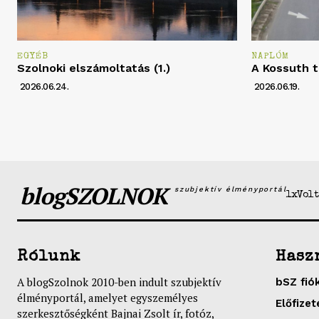
EGYÉB
NAPLÓM
Szolnoki elszámoltatás (1.)
A Kossuth t
2026.06.24.
2026.06.19.
blogSZOLNOK
szubjektív élményportál
1xVolt
Rólunk
Hasz
A blogSzolnok 2010-ben indult szubjektív
bSZ fió
élményportál, amelyet egyszemélyes
Előfizet
szerkesztőségként Bajnai Zsolt ír, fotóz,