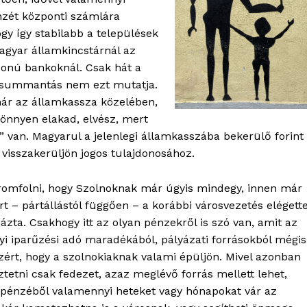
ortál
énzét központi számlára
Hasznos
ogy így stabilabb a települések
agyar államkincstárnál az
bSZ fiók
donú bankoknál. Csak hát a
B summantás nem ezt mutatja.
Előfizetés
 már az államkassza közelében,
Kapcsolat
önnyen elakad, elvész, mert
Adatkezelési tájékoztató
 van. Magyarul a jelenlegi államkasszába bekerülő forint
Hirdetés
visszakerüljön jogos tulajdonosához.
tromfolni, hogy Szolnoknak már úgyis mindegy, innen már
TÉS
rt – pártállástól függően – a korábbi városvezetés elégett
ázta. Csakhogy itt az olyan pénzekről is szó van, amit az
lyi iparűzési adó maradékából, pályázati forrásokból mégis
ért, hogy a szolnokiaknak valami épüljön. Mivel azonban
ztetni csak fedezet, azaz meglévő forrás mellett lehet,
s pénzéből valamennyi heteket vagy hónapokat vár az