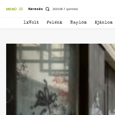
Keresés
MENÜ
2026.08.7. (péntek)
1xVolt
Felénk
Naplóm
Ajánlom