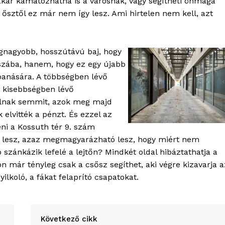
 akár kamatozhatna is a városnak, vagy segítheti önmaga
 ősztől ez már nem így lesz. Ami hirtelen nem kell, azt
gnagyobb, hosszútávú baj, hogy
szába, hanem, hogy ez egy újabb
rpanására. A többségben lévő
 kisebbségben lévő
álnak semmit, azok meg majd
 elvitték a pénzt. És ezzel az
eni a Kossuth tér 9. szám
a lesz, azaz megmagyarázható lesz, hogy miért nem
szánkázik lefelé a lejtőn? Mindkét oldal hibáztathatja a
n már tényleg csak a csősz segíthet, aki végre kizavarja a
lkoló, a fákat felaprító csapatokat.
Következő cikk