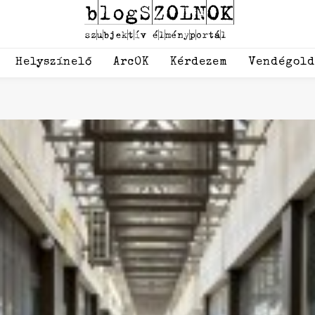
Helyszínelő
ArcOK
Kérdezem
Vendégol