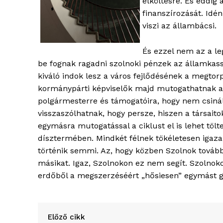
elköltésre. És eddig
finanszírozását. Idén
viszi az állambácsi.
És ezzel nem az a le
be fognak ragadni szolnoki pénzek az államkas
kiváló indok lesz a város fejlődésének a megto
kormánypárti képviselők majd mutogathatnak a
polgármesterre és támogatóira, hogy nem csin
visszaszólhatnak, hogy persze, hiszen a társaitok
egymásra mutogatással a ciklust el is lehet tölt
dísztermében. Mindkét félnek tökéletesen igaz
történik semmi. Az, hogy közben Szolnok tovább 
másikat. Igaz, Szolnokon ez nem segít. Szolnoko
erdőből a megszerzéséért „hősiesen” egymást gyi
Előző cikk