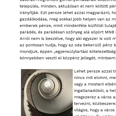
élményp
település, minden, aktuálisan el nem költött p
irányítják. Ezt persze lehet azzal magyarázni, h
gazdálkodása, meg sokkal jobb helyen van az m
emberek pénze, mint mindenféle külföldi tulaj
parádés, és parádésan szőnyeg alá söpört MN
Arról nem is beszélve, hogy aki egyszer is volt
az pontosan tudja, hogy az oda bekerülő pénz k
mondjuk, éppen „egyensúlytartási kötelezettség”
könnyebben veszti el közpénz jellegét, mintsem 
Lehet persze azzal 
ELŐFIZE
nincs mit elvinni, me
vagy a mostani elbén
ingatlanadóból, a he
megszerez a város az
tervezni, közbeszere
világos, hogy a váro