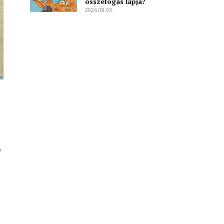
összefogás lapja?
2026.08.03.
e