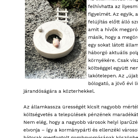
felhívhatta az ilyes
figyelmét. Az egyik, 
felújítás előtt álló 
amit a hívők megprób
másik, hogy a megöre
egy sokat látott álla
háborgó aktuális pol
környékére. Csak vis
költséggel együtt ne
lakótelepen. Az „úja
bólogató, a jövő évi 
járandóságára a közterhekkel.
Az államkassza ürességét kicsit nagyobb mérték
költségvetés a települések pénzének maradékát
Nem elég, hogy a nagyobb városok helyi iparűzé
blogSZ
elvonja – így a kormánypárti és ellenzéki városo
szubje
bátorak megfontolt gombnyomásának köszönhet