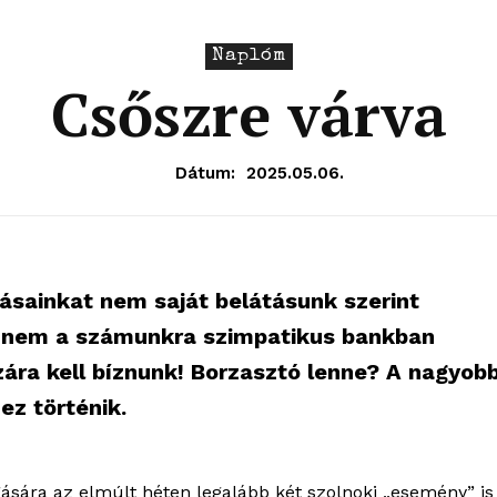
Naplóm
Csőszre várva
Dátum:
2025.05.06.
tásainkat nem saját belátásunk szerint
, nem a számunkra szimpatikus bankban
ára kell bíznunk! Borzasztó lenne? A nagyob
ez történik.
sára az elmúlt héten legalább két szolnoki „esemény” is