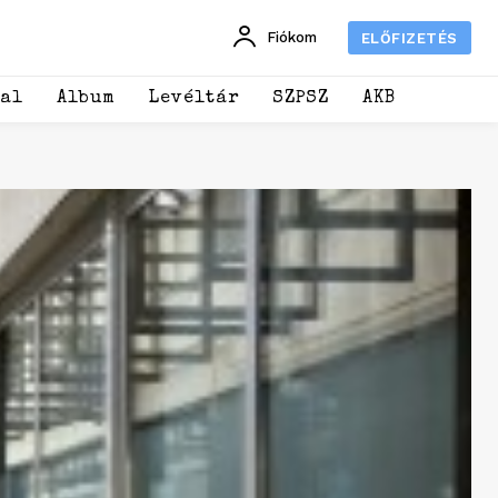
Fiókom
ELŐFIZETÉS
dal
Album
Levéltár
SZPSZ
AKB