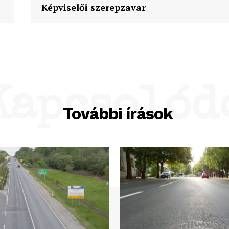
Képviselői szerepzavar
Kapcsolód
További írások