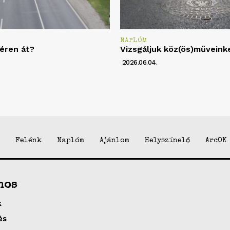
NAPLÓM
éren át?
Vizsgáljuk köz(ös)műveink
2026.06.04.
Felénk
Naplóm
Ajánlom
Helyszínelő
ArcOK
nos
k
és