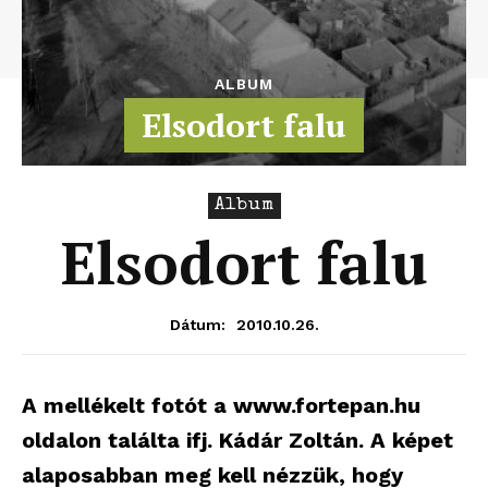
ALBUM
Elsodort falu
Album
Elsodort falu
2010.10.26.
Dátum:
A mellékelt fotót a www.fortepan.hu
oldalon találta ifj. Kádár Zoltán. A képet
alaposabban meg kell nézzük, hogy