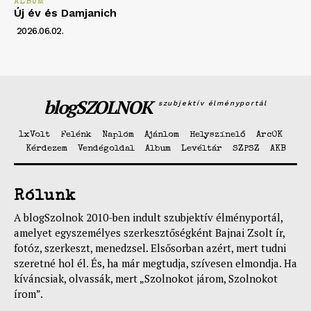
ALBUM
Új év és Damjanich
2026.06.02.
blogSZOLNOK
szubjektív élményportál
1xVolt
Felénk
Naplóm
Ajánlom
Helyszínelő
ArcOK
Kérdezem
Vendégoldal
Album
Levéltár
SZPSZ
AKB
Rólunk
A blogSzolnok 2010-ben indult szubjektív élményportál,
amelyet egyszemélyes szerkesztőségként Bajnai Zsolt ír,
fotóz, szerkeszt, menedzsel. Elsősorban azért, mert tudni
szeretné hol él. És, ha már megtudja, szívesen elmondja. Ha
kíváncsiak, olvassák, mert „Szolnokot járom, Szolnokot
írom”.