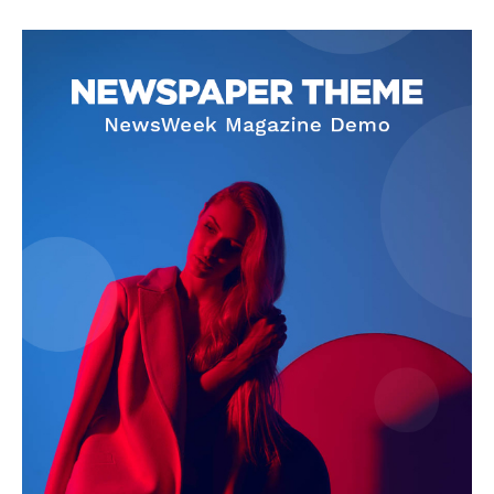
ELŐFIZETÉS
Hasznos
bSZ fiók
Előfizetés
Kapcsolat
Adatkezelési tájékoztató
Hirdetés