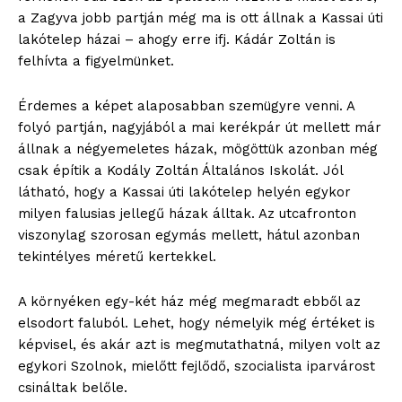
a Zagyva jobb partján még ma is ott állnak a Kassai úti
lakótelep házai – ahogy erre ifj. Kádár Zoltán is
felhívta a figyelmünket.
Érdemes a képet alaposabban szemügyre venni. A
folyó partján, nagyjából a mai kerékpár út mellett már
állnak a négyemeletes házak, mögöttük azonban még
csak építik a Kodály Zoltán Általános Iskolát. Jól
látható, hogy a Kassai úti lakótelep helyén egykor
milyen falusias jellegű házak álltak. Az utcafronton
viszonylag szorosan egymás mellett, hátul azonban
tekintélyes méretű kertekkel.
A környéken egy-két ház még megmaradt ebből az
elsodort faluból. Lehet, hogy némelyik még értéket is
képvisel, és akár azt is megmutathatná, milyen volt az
egykori Szolnok, mielőtt fejlődő, szocialista iparvárost
csináltak belőle.