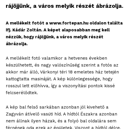
rájöjjünk, a város melyik részét ábrázolja.
A mellékelt fotót a www.fortepan.hu oldalon találta
ifj. Kádár Zoltán. A képet alaposabban meg kell
nézzük, hogy rájöjjünk, a város melyik részét
ábrázolja.
A mellékelt fotó valamikor a hetvenes években
készülhetett, és nagy valószínűség szerint a fotós az
akkor már álló, Várkonyi téri 18 emeletes ház tetején
kattogtatta masináját. A kép különlegessége, hogy
rosszul lett előhívva, így a viszonyítási pontok kissé
felcserélődtek.
A kép bal felső sarkában azonban jól kivehető a
Zagyván átívelő vasúti híd. A hídtól Északra azonban
nem állnak ilyen házak, és a folyó bal oldalára sem
férnének oda ezek az épületek. Viszont a hídtól délre,