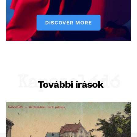
Kapcsolódó
További írások