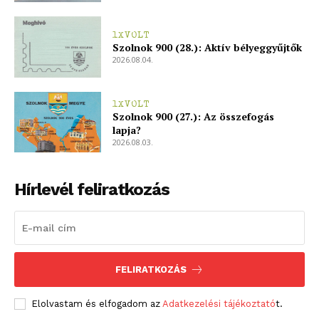
1XVOLT
Szolnok 900 (28.): Aktív bélyeggyűjtők
2026.08.04.
1XVOLT
Szolnok 900 (27.): Az összefogás
lapja?
2026.08.03.
blogSZOLNOK
Hírlevél feliratkozás
szubjektív élményportál
FELIRATKOZÁS
Elolvastam és elfogadom az
Adatkezelési tájékoztató
t.