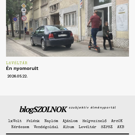
LEVÉLTÁR
Én nyomorult
2026.05.22.
blogSZOLNOK
szubjektív élményportál
1xVolt
Felénk
Naplóm
Ajánlom
Helyszínelő
ArcOK
Kérdezem
Vendégoldal
Album
Levéltár
SZPSZ
AKB