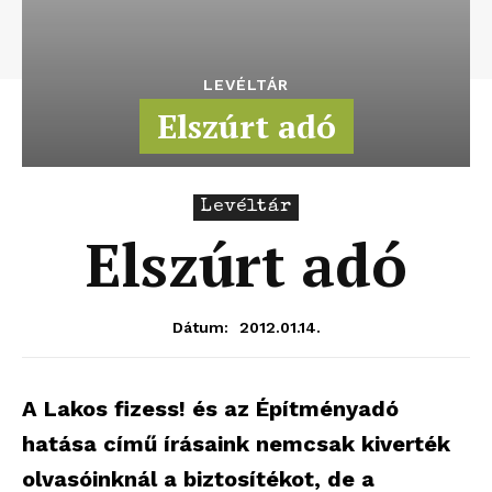
LEVÉLTÁR
Elszúrt adó
Levéltár
Elszúrt adó
2012.01.14.
Dátum:
A Lakos fizess! és az Építményadó
hatása című írásaink nemcsak kiverték
olvasóinknál a biztosítékot, de a