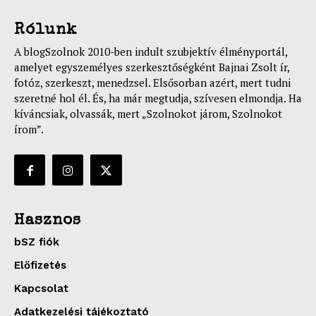
Rólunk
A blogSzolnok 2010-ben indult szubjektív élményportál,
amelyet egyszemélyes szerkesztőségként Bajnai Zsolt ír,
fotóz, szerkeszt, menedzsel. Elsősorban azért, mert tudni
szeretné hol él. És, ha már megtudja, szívesen elmondja. Ha
kíváncsiak, olvassák, mert „Szolnokot járom, Szolnokot
írom”.
Hasznos
bSZ fiók
Előfizetés
Kapcsolat
Adatkezelési tájékoztató