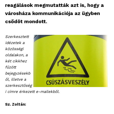
reagálások megmutatták azt is, hogy a
városháza kommunikációja az ügyben
csődöt mondott.
Szerkesztett
idézetek a
közösségi
oldalakon, a
két cikkhez
fűzött
bejegyzésekb
ől, illetve a
szerkesztőség
i címre érkezett e-mailekből.
Sz. Zoltán: