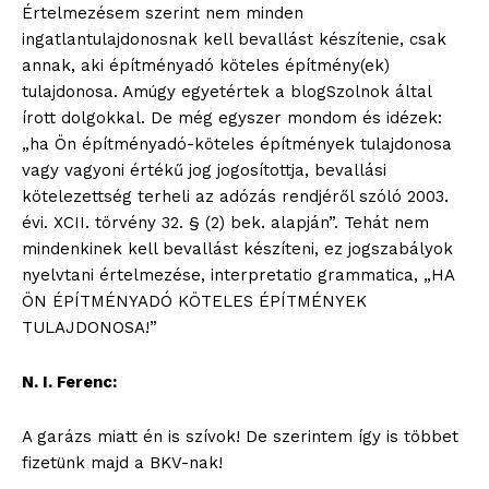
Értelmezésem szerint nem minden
ingatlantulajdonosnak kell bevallást készítenie, csak
annak, aki építményadó köteles építmény(ek)
tulajdonosa. Amúgy egyetértek a blogSzolnok által
írott dolgokkal. De még egyszer mondom és idézek:
„ha Ön építményadó-köteles építmények tulajdonosa
vagy vagyoni értékű jog jogosítottja, bevallási
kötelezettség terheli az adózás rendjéről szóló 2003.
évi. XCII. törvény 32. § (2) bek. alapján”. Tehát nem
mindenkinek kell bevallást készíteni, ez jogszabályok
nyelvtani értelmezése, interpretatio grammatica, „HA
ÖN ÉPÍTMÉNYADÓ KÖTELES ÉPÍTMÉNYEK
TULAJDONOSA!”
N. I. Ferenc:
A garázs miatt én is szívok! De szerintem így is többet
fizetünk majd a BKV-nak!