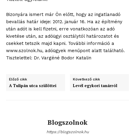
Bizonyára ismert már Ön előtt, hogy az ingatlanadó
bevallás határ ideje: 2012. január 16. Ha az építmény
Hasznos
után adót is kell fizetni, erre vonatkozóan az adó
kivetése után, az adóügyi osztálytól határozatot és
bSZ fiók
csekket tetszik majd kapni. További információ a
Előfizetés
www.szolnok.hu, adóügyek menűpont alatt található.
Tisztelettel: Dr. Vargéné Bodor Katalin
Kapcsolat
Adatkezelési tájékoztató
Hirdetés
Előző cikk
Következő cikk
A Tulipán utca szülöttei
Levél egykori tanárról
Blogszolnok
https://blogszolnok.hu