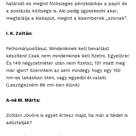
határidő és megint fölösleges pénzkidobás a papír és
a postázás költsége is. Aki pedig ügyeskedni akar,
megtalálja a kiskaput, megint a kisemberek „szivnak”.
I. K. Zoltán:
Felhomályosításul. Mindenkinek kell bevallást
készíteni! Csak nem mindenkinek kell fizetni. Egyelőre!
És 149 négyzetméter után nem fizetsz, 151 miatt meg
már igen? Szerintem az sem mindegy hogy egy 150
nm-es lakásban öten, vagy egyedül él valaki.
(Leszögezném 86 nm-ben élünk)
A-né M. Márta:
Zoltán! Jövőre is egyet értesz majd, ha már a tiédet is
adóztatják?