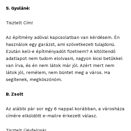
S. Gyuláné:
Tisztelt Cím!
Az építmény adóval kapcsolatban van kérdésem. Én
blogSZOLNOK
használok egy garázst, ami szövetkezeti tulajdonú.
szubjektív élményportál
Ezután kell-e építményadót fizetnem? A kitöltendő
adatlapot nem tudom elolvasni, nagyon kicsi betűkkel
van írva, és én nem látok már jól. Azért mert nem
látok jól, remélem, nem büntet meg a város. Ha
segítenek, megköszönöm.
B. Zsolt
Az alábbi pár sor egy 6 nappal korábban, a városháza
címére elküldött e-mailre érkezett válasz.
ELŐFIZETÉS
Tisztelt Ügyfelünk!