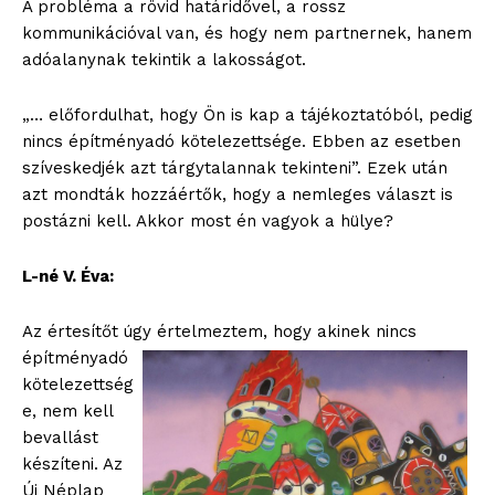
A probléma a rövid határidővel, a rossz
kommunikációval van, és hogy nem partnernek, hanem
adóalanynak tekintik a lakosságot.
„… előfordulhat, hogy Ön is kap a tájékoztatóból, pedig
nincs építményadó kötelezettsége. Ebben az esetben
szíveskedjék azt tárgytalannak tekinteni”. Ezek után
azt mondták hozzáértők, hogy a nemleges választ is
postázni kell. Akkor most én vagyok a hülye?
L-né V. Éva:
Az értesítőt úgy
értelmeztem, hogy akinek nincs
építményadó
kötelezettség
e, nem kell
bevallást
készíteni. Az
Új Néplap