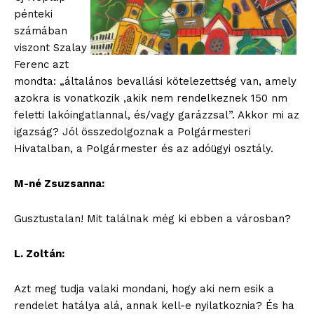
pénteki
számában
viszont Szalay
Ferenc azt
mondta: „általános bevallási kötelezettség van, amely
azokra is vonatkozik ,akik nem rendelkeznek 150 nm
feletti lakóingatlannal, és/vagy garázzsal”. Akkor mi az
igazság? Jól összedolgoznak a Polgármesteri
Hivatalban, a Polgármester és az adóügyi osztály.
M-né Zsuzsanna:
Gusztustalan! Mit találnak még ki ebben a városban?
L. Zoltán:
Azt meg tudja valaki mondani, hogy aki nem esik a
rendelet hatálya alá, annak kell-e nyilatkoznia? És ha