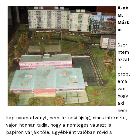
A-né
M.
Márt
a:
Szeri
ntem
azzal
is
probl
éma
van,
hogy
aki
nem
kap nyomtatványt, nem jár neki újság, nincs internete,
vajon honnan tudja, hogy a nemleges választ is
papíron várják tőle! Egyébként valóban rövid a