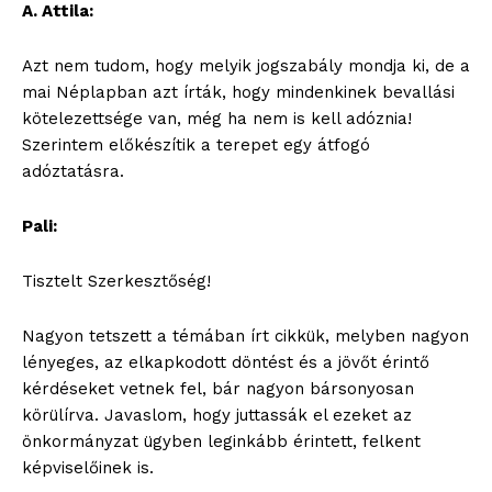
A. Attila:
Azt nem tudom, hogy melyik jogszabály mondja ki, de a
mai Néplapban azt írták, hogy mindenkinek bevallási
kötelezettsége van, még ha nem is kell adóznia!
Szerintem előkészítik a terepet egy átfogó
adóztatásra.
Pali:
Tisztelt Szerkesztőség!
Nagyon tetszett a témában írt cikkük, melyben nagyon
lényeges, az elkapkodott döntést és a jövőt érintő
kérdéseket vetnek fel, bár nagyon bársonyosan
körülírva. Javaslom, hogy juttassák el ezeket az
önkormányzat ügyben leginkább érintett, felkent
képviselőinek is.