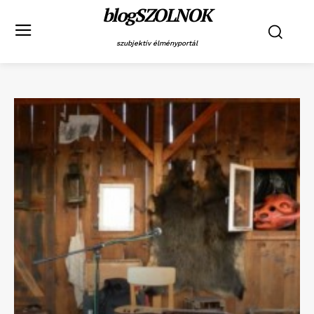
blogSZOLNOK
szubjektív élményportál