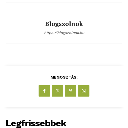
szubjektív élményportál
Blogszolnok
https://blogszolnok.hu
ELŐFIZETÉS
MEGOSZTÁS:
Hasznos
bSZ fiók
Legfrissebbek
Előfizetés