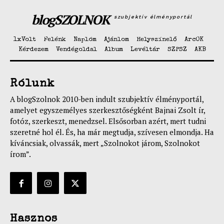
blogSZOLNOK
szubjektív élményportál
1xVolt
Felénk
Naplóm
Ajánlom
Helyszínelő
ArcOK
Kérdezem
Vendégoldal
Album
Levéltár
SZPSZ
AKB
Rólunk
A blogSzolnok 2010-ben indult szubjektív élményportál,
amelyet egyszemélyes szerkesztőségként Bajnai Zsolt ír,
fotóz, szerkeszt, menedzsel. Elsősorban azért, mert tudni
szeretné hol él. És, ha már megtudja, szívesen elmondja. Ha
kíváncsiak, olvassák, mert „Szolnokot járom, Szolnokot
írom”.
Hasznos