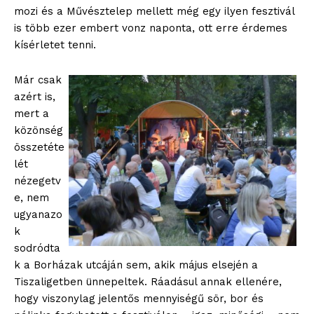
mozi és a Művésztelep mellett még egy ilyen fesztivál
is több ezer embert vonz naponta, ott erre érdemes
kísérletet tenni.
Már csak
azért is,
mert a
közönség
összetéte
lét
nézegetv
e, nem
ugyanazo
k
sodródta
k a Borházak utcáján sem, akik május elsején a
Tiszaligetben ünnepeltek. Ráadásul annak ellenére,
hogy viszonylag jelentős mennyiségű sör, bor és