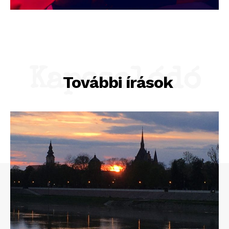
Kapcsolódó
További írások