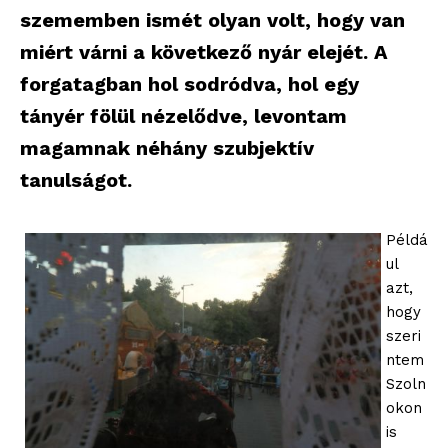
szememben ismét olyan volt, hogy van
miért várni a következő nyár elejét. A
forgatagban hol sodródva, hol egy
tányér fölül nézelődve, levontam
magamnak néhány szubjektív
tanulságot.
Példá
ul
azt,
hogy
szeri
ntem
Szoln
okon
is