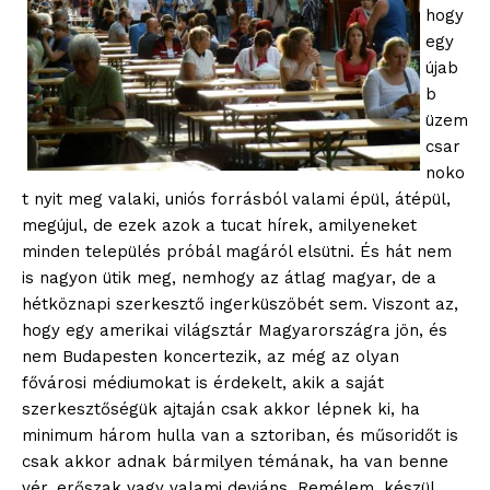
hogy
egy
újab
b
üzem
csar
noko
t nyit meg valaki, uniós forrásból valami épül, átépül,
megújul, de ezek azok a tucat hírek, amilyeneket
minden település próbál magáról elsütni. És hát nem
is nagyon ütik meg, nemhogy az átlag magyar, de a
hétköznapi szerkesztő ingerküszöbét sem. Viszont az,
hogy egy amerikai világsztár Magyarországra jön, és
nem Budapesten koncertezik, az még az olyan
fővárosi médiumokat is érdekelt, akik a saját
szerkesztőségük ajtaján csak akkor lépnek ki, ha
minimum három hulla van a sztoriban, és műsoridőt is
csak akkor adnak bármilyen témának, ha van benne
vér, erőszak vagy valami deviáns. Remélem, készül