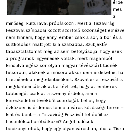
érde
mes
a
minőségi kultúrával próbálkozni. Mert a Tiszavirág
Fesztivál színpadai között szörfölő közönséget elnézve
nem hinném, hogy ennyi ember csak a sör, a bor és a
sültkolbász miatt jött ki a szabadba. Szubjektív
tapasztalatomat még az sem befolyásolja, hogy ezek
a programok ingyenesek voltak, mert magamból
kiindulva egész sor olyan magyar tévésztárt tudnék
felsorolni, akiknek a műsora akkor sem érdekelne, ha
fizetnének a megtekintésükért. Szóval ez a fesztivál is
megdönteni látszik azt a tévhitet, hogy az emberek
többségét csak az a szenny érdekli, ami a
kereskedelmi tévékből csordogál. Lehet, hogy
évközben is érdemes lenne a város közösségi terein –
kint és bent – a Tiszavirág Fesztivál fellépőihez
hasonlókkal próbálkozni? Angol tudósok
bebizonyították, hogy egy olyan városban, ahol a Tisza