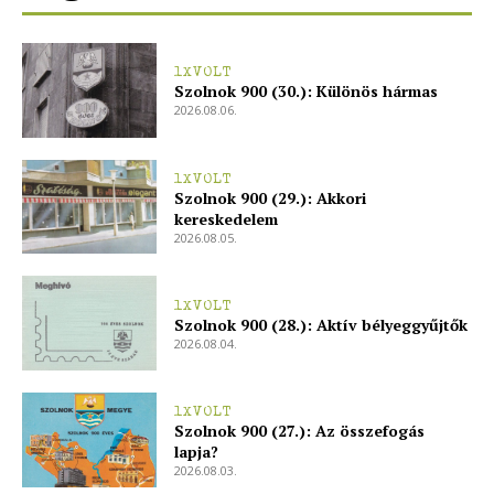
Kapcsolat
Adatkezelési tájékoztató
1XVOLT
Szolnok 900 (30.): Különös hármas
Hirdetés
2026.08.06.
1XVOLT
Szolnok 900 (29.): Akkori
kereskedelem
2026.08.05.
1XVOLT
Szolnok 900 (28.): Aktív bélyeggyűjtők
2026.08.04.
1XVOLT
Szolnok 900 (27.): Az összefogás
lapja?
2026.08.03.