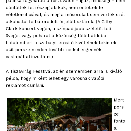
pálinka fogyhatott a fesztiválon – igaz, minőségi – nem
döntöttek fel részeg alakok, nem öntöttek le
véletlenül piával, és még a műsorokat sem verték szét
alkoholtól felbátorodott önjelölt sztárok. (A Gilby
Clark koncert végén, a színpad jobb szélétől teli
üveget vagy poharat a közönség fölött átdobó
fiatalembert a szabályt erősítő kivételnek tekintek,
akit persze minden további nélkül engednék
vaslapáttal inzultálni.)
A Tiszavirág Fesztivál az én szememben arra is kiváló
példa, hogy miként lehet egy városnak valódi
reklámot csinálni.
Mert
pers
ze
fonto
s,