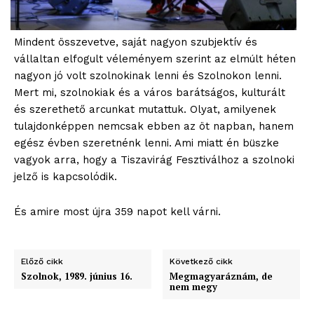
Mindent összevetve, saját nagyon szubjektív és
vállaltan elfogult véleményem szerint az elmúlt héten
nagyon jó volt szolnokinak lenni és Szolnokon lenni.
Mert mi, szolnokiak és a város barátságos, kulturált
és szerethető arcunkat mutattuk. Olyat, amilyenek
tulajdonképpen nemcsak ebben az öt napban, hanem
egész évben szeretnénk lenni. Ami miatt én büszke
vagyok arra, hogy a Tiszavirág Fesztiválhoz a szolnoki
jelző is kapcsolódik.
És amire most újra 359 napot kell várni.
Előző cikk
Következő cikk
Szolnok, 1989. június 16.
Megmagyaráznám, de
nem megy
blogSZOLNOK