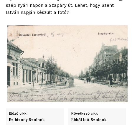
szép nyári napon a Szapáry út. Lehet, hogy Szent
István napján készült a fotó?
ELŐFIZETÉS
Hasznos
Előző cikk
Következő cikk
Ez bizony Szolnok
Ebből lett Szolnok
bSZ fiók
Előfizetés