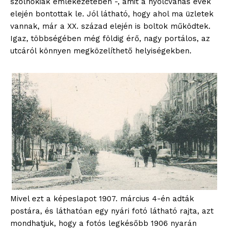
szolnokiak emlékezetében -, amit a nyolcvanas évek
elején bontottak le. Jól látható, hogy ahol ma üzletek
vannak, már a XX. század elején is boltok működtek.
Igaz, többségében még földig érő, nagy portálos, az
utcáról könnyen megközelíthető helyiségekben.
Mivel ezt a képeslapot 1907. március 4-én adták
postára, és láthatóan egy nyári fotó látható rajta, azt
mondhatjuk, hogy a fotós legkésőbb 1906 nyarán