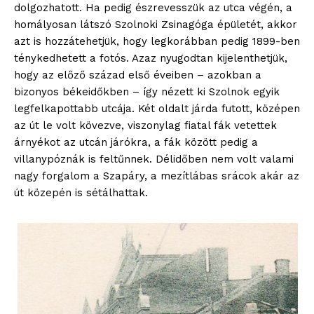
dolgozhatott. Ha pedig észrevesszük az utca végén, a
homályosan látszó Szolnoki Zsinagóga épületét, akkor
azt is hozzátehetjük, hogy legkorábban pedig 1899-ben
ténykedhetett a fotós. Azaz nyugodtan kijelenthetjük,
hogy az előző század első éveiben – azokban a
bizonyos békeidőkben – így nézett ki Szolnok egyik
legfelkapottabb utcája. Két oldalt járda futott, középen
az út le volt kövezve, viszonylag fiatal fák vetettek
árnyékot az utcán járókra, a fák között pedig a
villanypóznák is feltűnnek. Délidőben nem volt valami
nagy forgalom a Szapáry, a mezítlábas srácok akár az
út közepén is sétálhattak.