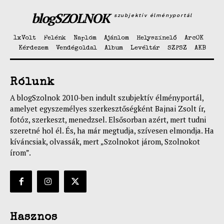
blogSZOLNOK
szubjektív élményportál
1xVolt
Felénk
Naplóm
Ajánlom
Helyszínelő
ArcOK
Kérdezem
Vendégoldal
Album
Levéltár
SZPSZ
AKB
Rólunk
A blogSzolnok 2010-ben indult szubjektív élményportál,
amelyet egyszemélyes szerkesztőségként Bajnai Zsolt ír,
fotóz, szerkeszt, menedzsel. Elsősorban azért, mert tudni
szeretné hol él. És, ha már megtudja, szívesen elmondja. Ha
kíváncsiak, olvassák, mert „Szolnokot járom, Szolnokot
írom”.
Hasznos