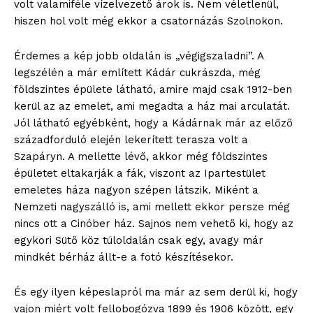
volt valamiféle vízelvezető árok is. Nem véletlenül,
hiszen hol volt még ekkor a csatornázás Szolnokon.
Érdemes a kép jobb oldalán is „végigszaladni”. A
legszélén a már említett Kádár cukrászda, még
földszintes épülete látható, amire majd csak 1912-ben
kerül az az emelet, ami megadta a ház mai arculatát.
Jól látható egyébként, hogy a Kádárnak már az előző
századforduló elején lekerített terasza volt a
Szapáryn. A mellette lévő, akkor még földszintes
épületet eltakarják a fák, viszont az Ipartestület
emeletes háza nagyon szépen látszik. Miként a
Nemzeti nagyszálló is, ami mellett ekkor persze még
nincs ott a Cinóber ház. Sajnos nem vehető ki, hogy az
egykori Sütő köz túloldalán csak egy, avagy már
mindkét bérház állt-e a fotó készítésekor.
blogSZOLNOK
És egy ilyen képeslapról ma már az sem derül ki, hogy
vajon miért volt fellobogózva 1899 és 1906 között, egy
szubjektív élményportál