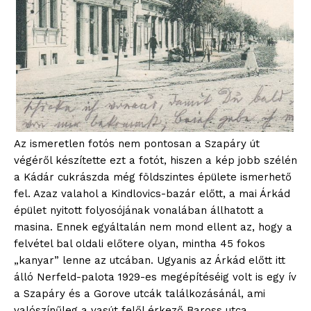
Az ismeretlen fotós nem pontosan a Szapáry út
végéről készítette ezt a fotót, hiszen a kép jobb szélén
a Kádár cukrászda még földszintes épülete ismerhető
fel. Azaz valahol a Kindlovics-bazár előtt, a mai Árkád
épület nyitott folyosójának vonalában állhatott a
masina. Ennek egyáltalán nem mond ellent az, hogy a
felvétel bal oldali előtere olyan, mintha 45 fokos
„kanyar” lenne az utcában. Ugyanis az Árkád előtt itt
álló Nerfeld-palota 1929-es megépítéséig volt is egy ív
a Szapáry és a Gorove utcák találkozásánál, ami
valószínűleg a vasút felől érkező Baross utca