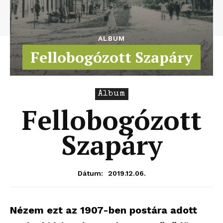
ALBUM
Fellobogózott Szapáry
Album
Fellobogózott
Szapáry
2019.12.06.
Dátum:
Nézem ezt az 1907-ben postára adott