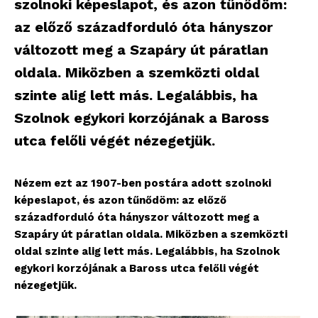
szolnoki képeslapot, és azon tűnődöm:
az előző századforduló óta hányszor
változott meg a Szapáry út páratlan
oldala. Miközben a szemközti oldal
szinte alig lett más. Legalábbis, ha
Szolnok egykori korzójának a Baross
utca felőli végét nézegetjük.
Nézem ezt az 1907-ben postára adott szolnoki
képeslapot, és azon tűnődöm: az előző
századforduló óta hányszor változott meg a
Szapáry út páratlan oldala. Miközben a szemközti
oldal szinte alig lett más. Legalábbis, ha Szolnok
egykori korzójának a Baross utca felőli végét
nézegetjük.