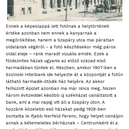
Ennek a képeslappá lett fotónak a helytörténeti
értéke azonban nem ennek a kanyarnak a
megörökítése, hanem a Szapáry utca mai páratlan
oldalának végéről – a fotó készítésekor még páros
oldal eleje – ránk maradt vizuális emlék. Ezek a
földszintes házak ugyanis az előző század első
harmadában tűntek el. Részben, amikor 1907-ben a
Szolnoki Hitelbank ide helyezte át a központját a fotón
látható harmadik-ötödik ház helyére. Az akkor
felhúzott épület azonban ma már nincs meg, hiszen
három évtizeddel később új székházat csináltatott a
bank, ami a mai napig ott áll a Szapáry úton. A
hozzánk közelebb eső házakat pedig 1929-ben
bontatta le ifjabb Nerfeld Ferenc, hogy helyet csináljon
annak a kétemeletes bérháznak – Centrumként él a