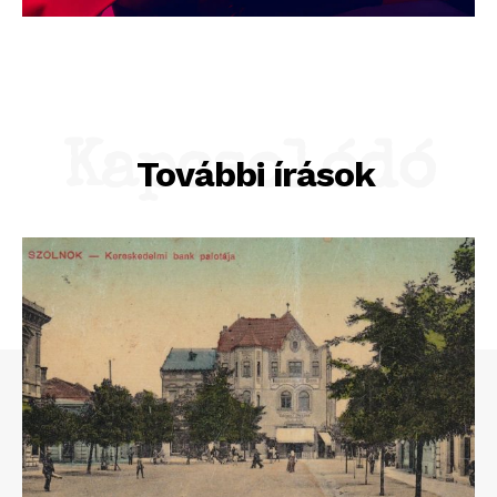
Kapcsolódó
További írások