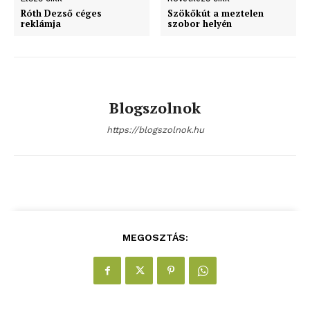
blogSZOLNOK
Róth Dezső céges
Szökőkút a meztelen
szubjektív élményportál
reklámja
szobor helyén
Blogszolnok
https://blogszolnok.hu
ELŐFIZETÉS
MEGOSZTÁS:
Hasznos