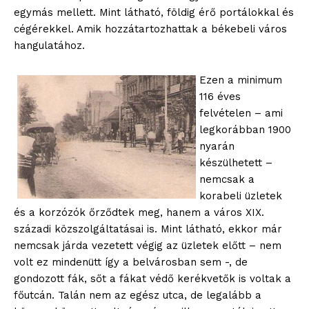
egymás mellett. Mint látható, földig érő portálokkal és
cégérekkel. Amik hozzátartozhattak a békebeli város
hangulatához.
Ezen a minimum
116 éves
felvételen – ami
legkorábban 1900
nyarán
készülhetett –
nemcsak a
korabeli üzletek
és a korzózók őrződtek meg, hanem a város XIX.
századi közszolgáltatásai is. Mint látható, ekkor már
nemcsak járda vezetett végig az üzletek előtt – nem
volt ez mindenütt így a belvárosban sem -, de
gondozott fák, sőt a fákat védő kerékvetők is voltak a
főutcán. Talán nem az egész utca, de legalább a