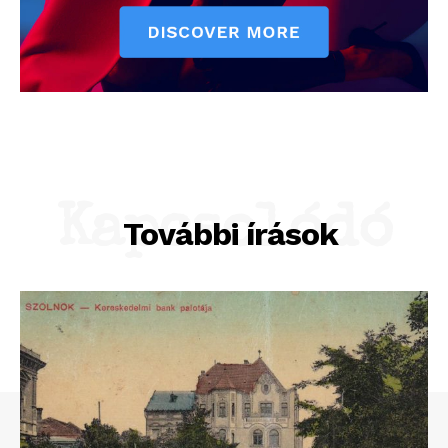
Kapcsolódó
További írások