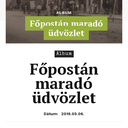
ALBUM
Főpostán maradó
üdvözlet
Album
Főpostán
maradó
üdvözlet
2016.05.06.
Dátum: