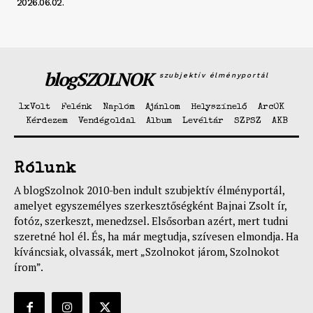
2026.06.02.
blogSZOLNOK
szubjektív élményportál
1xVolt
Felénk
Naplóm
Ajánlom
Helyszínelő
ArcOK
Kérdezem
Vendégoldal
Album
Levéltár
SZPSZ
AKB
Rólunk
A blogSzolnok 2010-ben indult szubjektív élményportál,
amelyet egyszemélyes szerkesztőségként Bajnai Zsolt ír,
fotóz, szerkeszt, menedzsel. Elsősorban azért, mert tudni
szeretné hol él. És, ha már megtudja, szívesen elmondja. Ha
kíváncsiak, olvassák, mert „Szolnokot járom, Szolnokot
írom”.