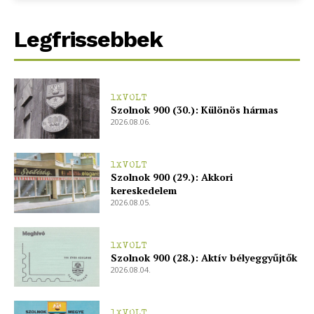
bSZ fiók
Előfizetés
Legfrissebbek
Kapcsolat
Adatkezelési tájékoztató
Hirdetés
1XVOLT
Szolnok 900 (30.): Különös hármas
2026.08.06.
1XVOLT
Szolnok 900 (29.): Akkori
kereskedelem
2026.08.05.
1XVOLT
Szolnok 900 (28.): Aktív bélyeggyűjtők
2026.08.04.
1XVOLT