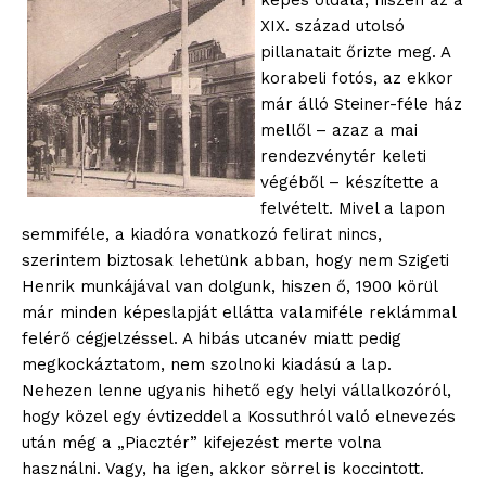
képes oldala, hiszen az a
XIX. század utolsó
pillanatait őrizte meg. A
korabeli fotós, az ekkor
már álló Steiner-féle ház
mellől – azaz a mai
rendezvénytér keleti
végéből – készítette a
felvételt. Mivel a lapon
semmiféle, a kiadóra vonatkozó felirat nincs,
szerintem biztosak lehetünk abban, hogy nem Szigeti
Henrik munkájával van dolgunk, hiszen ő, 1900 körül
már minden képeslapját ellátta valamiféle reklámmal
felérő cégjelzéssel. A hibás utcanév miatt pedig
megkockáztatom, nem szolnoki kiadású a lap.
Nehezen lenne ugyanis hihető egy helyi vállalkozóról,
hogy közel egy évtizeddel a Kossuthról való elnevezés
után még a „Piacztér” kifejezést merte volna
használni. Vagy, ha igen, akkor sörrel is koccintott.