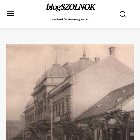
blogSZOLNOK
szubjektív élményportál