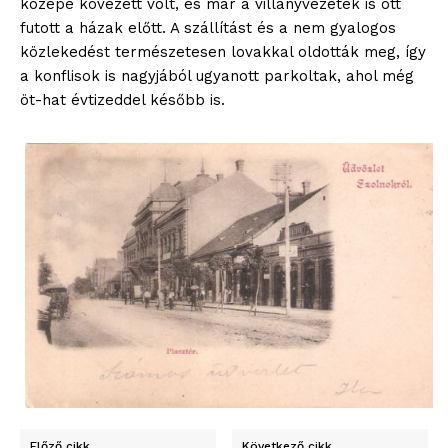
közepe kövezett volt, és már a villanyvezeték is ott
futott a házak előtt. A szállítást és a nem gyalogos
közlekedést természetesen lovakkal oldották meg, így
a konflisok is nagyjából ugyanott parkoltak, ahol még
öt-hat évtizeddel később is.
Előző cikk
Következő cikk