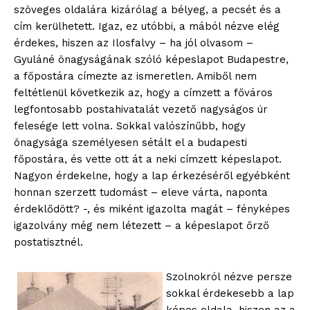
szöveges oldalára kizárólag a bélyeg, a pecsét és a
cím kerülhetett. Igaz, ez utóbbi, a mából nézve elég
érdekes, hiszen az Ilosfalvy – ha jól olvasom –
Gyuláné önagyságának szóló képeslapot Budapestre,
a főpostára címezte az ismeretlen. Amiből nem
feltétlenül következik az, hogy a címzett a főváros
legfontosabb postahivatalát vezető nagyságos úr
felesége lett volna. Sokkal valószínűbb, hogy
önagysága személyesen sétált el a budapesti
főpostára, és vette ott át a neki címzett képeslapot.
Nagyon érdekelne, hogy a lap érkezéséről egyébként
honnan szerzett tudomást – eleve várta, naponta
érdeklődött? -, és miként igazolta magát – fényképes
igazolvány még nem létezett – a képeslapot őrző
postatisztnél.
Szolnokról nézve persze
sokkal érdekesebb a lap