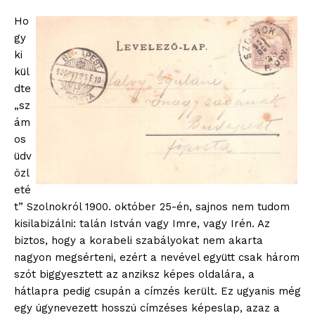
Ho
gy
ki
kül
dte
„sz
ám
os
üdv
özl
eté
t” Szolnokról 1900. október 25-én, sajnos nem tudom
kisilabizálni: talán István vagy Imre, vagy Irén. Az
biztos, hogy a korabeli szabályokat nem akarta
nagyon megsérteni, ezért a nevével együtt csak három
szót biggyesztett az anziksz képes oldalára, a
hátlapra pedig csupán a címzés került. Ez ugyanis még
egy úgynevezett hosszú címzéses képeslap, azaz a