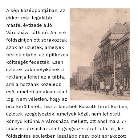
A kép középpontjában, az
ekkor már legalább
másfél évtizede álló
Városháza látható. Aminek
földszintjén ott sorakoztak
azok az üzletek, amelyek
bérleti díjából az építkezés
költségét fedezték. Ezen
üzletek valamelyikének a
reklámja lehet az a tábla,
ami a hozzánk közelebb
eső, emeleti ablaksor alatt
lóg. Nem véletlen, hogy az
oda kerülhetett, hisz a korabeli Kossuth teret körben,
üzletek szegélyezték, amelyek közül nem lehetett
könnyű kitűnni. A Városháza mellett, ott ahol ma a 77
lakásos társasház alatti gyógyszertárat találjuk, két
földszintes épületben legalább négy bolt sorakozott