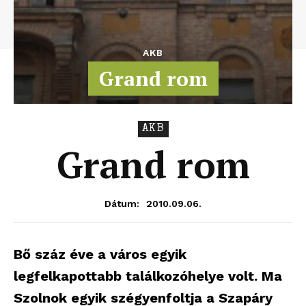
AKB
Grand rom
AKB
Grand rom
2010.09.06.
Dátum:
Bő száz éve a város egyik
legfelkapottabb találkozóhelye volt. Ma
Szolnok egyik szégyenfoltja a Szapáry