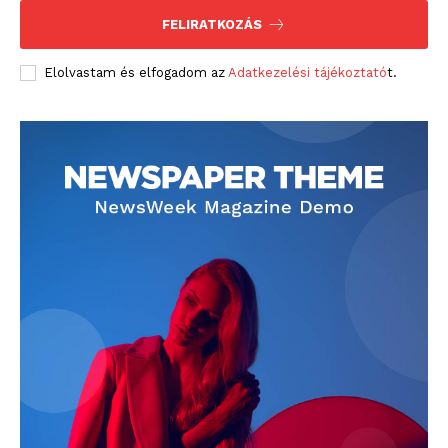
FELIRATKOZÁS
Elolvastam és elfogadom az
Adatkezelési tájékoztató
t.
blogSZOLNOK
szubjektív élményportál