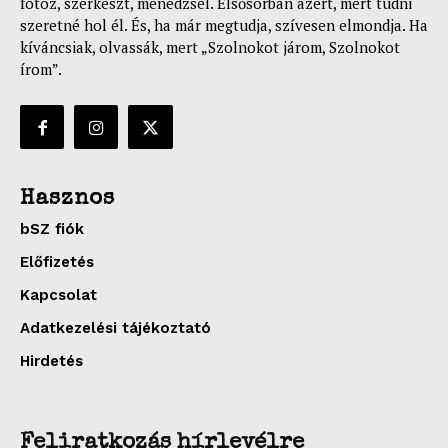
fotóz, szerkeszt, menedzsel. Elsősorban azért, mert tudni
szeretné hol él. És, ha már megtudja, szívesen elmondja. Ha
kíváncsiak, olvassák, mert „Szolnokot járom, Szolnokot
írom”.
Hasznos
bSZ fiók
Előfizetés
Kapcsolat
Adatkezelési tájékoztató
Hirdetés
Feliratkozás hírlevélre