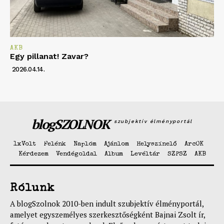
AKB
Egy pillanat! Zavar?
2026.04.14.
blogSZOLNOK
szubjektív élményportál
1xVolt
Felénk
Naplóm
Ajánlom
Helyszínelő
ArcOK
Kérdezem
Vendégoldal
Album
Levéltár
SZPSZ
AKB
Rólunk
A blogSzolnok 2010-ben indult szubjektív élményportál,
amelyet egyszemélyes szerkesztőségként Bajnai Zsolt ír,