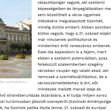
választópolgár vagyok, aki szellemi
képességeiben és lényeglátásában me
sem közelítheti a város ügyeinek
intézésére megválasztott tizenhét,
mindig dühös embert. Abban azonba
biztos vagyok, hogy a 21. század elejé
már nincsenek polihisztorok és
mindenhez értő reneszánsz emberek.
Évek óta kapkodom is a fejem, mert
ebben a szellemi potenciálban, azaz
felkészült szakemberben szegény
városban csupán egy valaki akad, aki
nemcsak a szemétszállításhoz, de a
het, csak Szolnok és a
városüzemeltetéshez is ért, sőt
mindezek mellett marad ideje és
évő strandberuházás lezárására, a ki tudja milyen sorsú
osi turizmusban játszott szerepéről (Szolnoki élményszige
, ha Szolnok patika tiszta lenne, 21. századi és európai