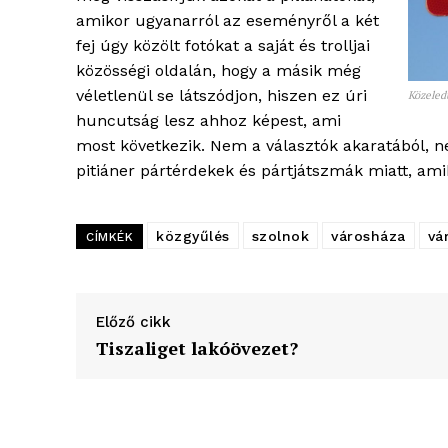
amikor ugyanarról az eseményről a két
fej úgy közölt fotókat a saját és trolljai
közösségi oldalán, hogy a másik még
véletlenül se látszódjon, hiszen ez úri
Közeled
huncutság lesz ahhoz képest, ami
most következik. Nem a választók akaratából, 
pitiáner pártérdekek és pártjátszmák miatt, am
közgyűlés
szolnok
városháza
vá
CÍMKÉK
Előző cikk
Tiszaliget lakóövezet?