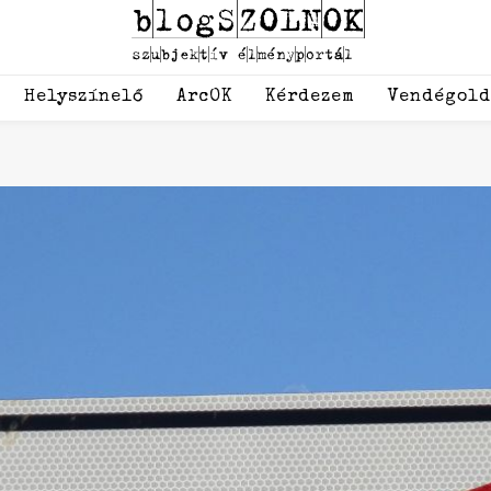
Helyszínelő
ArcOK
Kérdezem
Vendégol