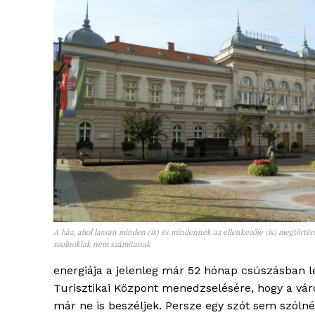
A ház, ahol lassan minden (is) és mindennek az ellenkezője (is) megtörtén
szolnokiak nem számítanak
energiája a jelenleg már 52 hónap csúszásban l
Turisztikai Központ menedzselésére, hogy a vár
már ne is beszéljek. Persze egy szót sem szólnék