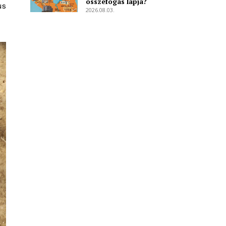
összefogás lapja?
us
2026.08.03.