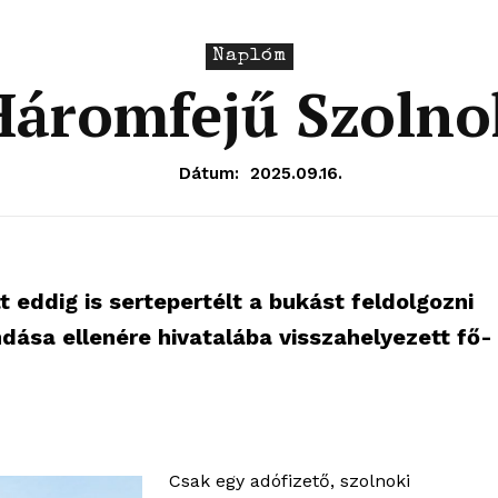
Naplóm
Háromfejű Szolno
Dátum:
2025.09.16.
 eddig is sertepertélt a bukást feldolgozni
dása ellenére hivatalába visszahelyezett fő-
Csak egy adófizető, szolnoki