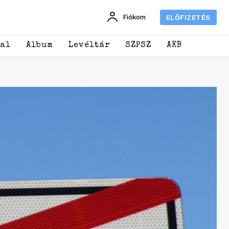
Fiókom
ELŐFIZETÉS
dal
Album
Levéltár
SZPSZ
AKB