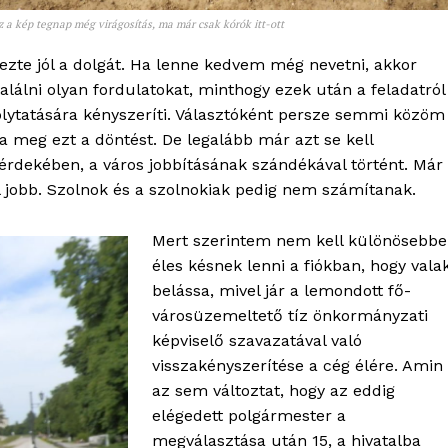
Kapcsolat
 a kép tegnap még virágosítás, ma már csak kórók itt-ott
Adatkezelési tájékoztató
zte jól a dolgát. Ha lenne kedvem még nevetni, akkor
Hirdetés
lálni olyan fordulatokat, minthogy ezek után a feladatról
lytatására kényszeríti. Választóként persze semmi közöm
ta meg ezt a döntést. De legalább már azt se kell
TÉS
rdekében, a város jobbításának szándékával történt. Már
l jobb. Szolnok és a szolnokiak pedig nem számítanak.
Mert szerintem nem kell különösebb
éles késnek lenni a fiókban, hogy valak
belássa, mivel jár a lemondott fő-
városüzemeltető tíz önkormányzati
képviselő szavazatával való
visszakényszerítése a cég élére. Amin
az sem változtat, hogy az eddig
elégedett polgármester a
megválasztása után 15, a hivatalba