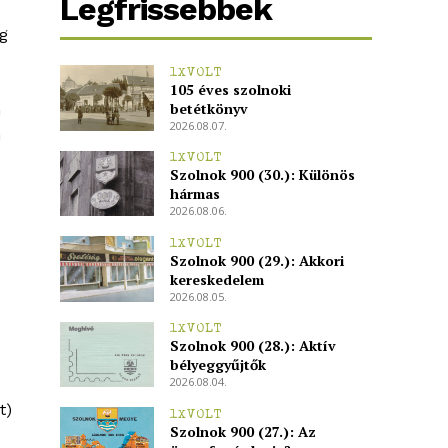
Legfrissebbek
g
1XVOLT
105 éves szolnoki
betétkönyv
n
2026.08.07.
n
1XVOLT
Szolnok 900 (30.): Különös
hármas
2026.08.06.
1XVOLT
Szolnok 900 (29.): Akkori
kereskedelem
2026.08.05.
1XVOLT
Szolnok 900 (28.): Aktív
bélyeggyűjtők
2026.08.04.
t)
1XVOLT
Szolnok 900 (27.): Az