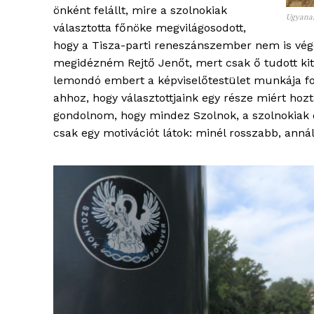
önként felállt, mire a szolnokiak
Ugyanaz
választotta főnöke megvilágosodott,
hogy a Tisza-parti reneszánszember nem is vége
megidézném Rejtő Jenőt, mert csak ő tudott kita
lemondó embert a képviselőtestület munkája fo
ahhoz, hogy választottjaink egy része miért hoz
ELŐFIZE
gondolnom, hogy mindez Szolnok, a szolnokiak é
csak egy motivációt látok: minél rosszabb, anná