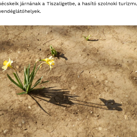
kécskeik járnának a Tiszaligetbe, a hasító szolnoki turizm
vendéglátóhelyek.
OLNOK
ktív
ortál
Hasznos
bSZ fiók
Előfizetés