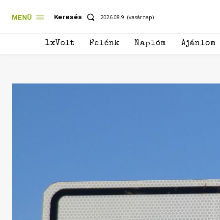
Keresés
MENÜ
2026.08.9. (vasárnap)
1xVolt
Felénk
Naplóm
Ajánlom