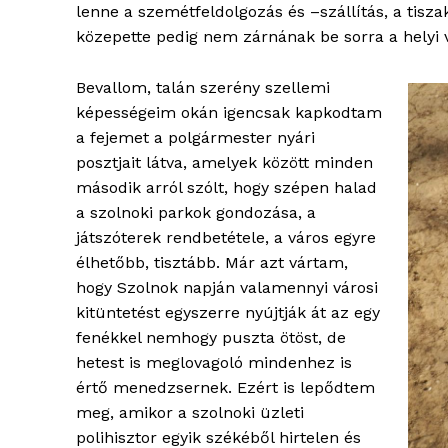
lenne a szemétfeldolgozás és –szállítás, a tisza
közepette pedig nem zárnának be sorra a helyi 
Bevallom, talán szerény szellemi
képességeim okán igencsak kapkodtam
a fejemet a polgármester nyári
posztjait látva, amelyek között minden
második arról szólt, hogy szépen halad
a szolnoki parkok gondozása, a
játszóterek rendbetétele, a város egyre
élhetőbb, tisztább. Már azt vártam,
blogSZ
hogy Szolnok napján valamennyi városi
szubje
kitüntetést egyszerre nyújtják át az egy
élményp
fenékkel nemhogy puszta ötöst, de
hetest is meglovagoló mindenhez is
értő menedzsernek. Ezért is lepődtem
meg, amikor a szolnoki üzleti
polihisztor egyik székéből hirtelen és