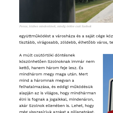
Persze, közben mindenkinek, mindig örökre csak Szolnok
együttműködést a városháza és a saját cége kö
tisztább, virágosabb, zöldebb, élhetőbb város,
A múlt csütörtöki döntésnek
köszönhetően Szolnoknak immár nem
kettő, hanem három feje lesz. És
mindhárom megy maga után. Mert
mind a háromnak megvan a
felhatalmazása, és eddigi működésük
alapján az is világos, hogy mindhárman
élni is fognak a jogaikkal, mindenáron,
akár Szolnok ellenében is. Lehet, hogy
még visszasírjuk azokat a pillanatokat,