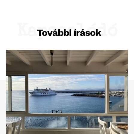
Kapcsolódó
További írások