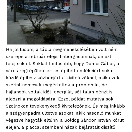
Ha jól tudom, a tábla megmenekülésében volt némi
szerepe a február elejei háborgásomnak, de ezt
felejtsük el. Sokkal fontosabb, hogy Dombi Gábor, a
város régi épületeiért és épített emlékeiért sokat
küzdő építész közbenjárt a kivitelezőknél, akik ezek
szerint nemcsak megértették a problémát, de
hajlandók voltak időt, energiát, sőt talán pénzt is
áldozni a megoldására. Ezzel példát mutatva sok
Szolnokon tevékenykedő kivitelezőnek. És még inkább
a szégyenpadra ültetve azokat, akik hasonló munkát
végezve hagyták eltűnni a Boldog Sándor István körút
elején, a piaccal szembeni házak bejáratait díszítő