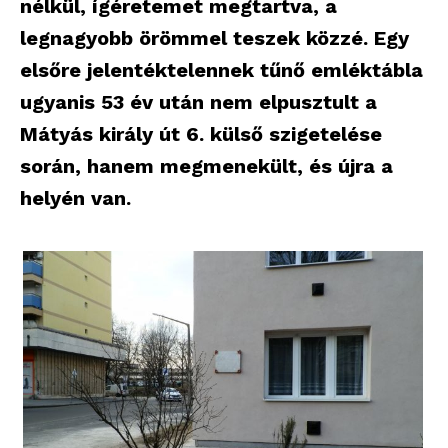
nélkül, ígéretemet megtartva, a
legnagyobb örömmel teszek közzé. Egy
elsőre jelentéktelennek tűnő emléktábla
ugyanis 53 év után nem elpusztult a
Mátyás király út 6. külső szigetelése
során, hanem megmenekült, és újra a
helyén van.