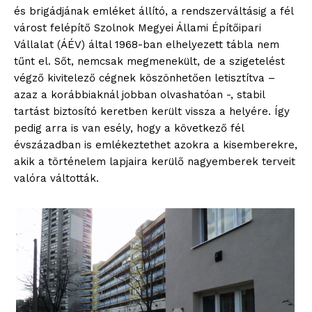
és brigádjának emléket állító, a rendszerváltásig a fél
várost felépítő Szolnok Megyei Állami Építőipari
Vállalat (ÁÉV) által 1968-ban elhelyezett tábla nem
tűnt el. Sőt, nemcsak megmenekült, de a szigetelést
végző kivitelező cégnek köszönhetően letisztítva –
azaz a korábbiaknál jobban olvashatóan -, stabil
tartást biztosító keretben került vissza a helyére. Így
pedig arra is van esély, hogy a következő fél
évszázadban is emlékeztethet azokra a kisemberekre,
akik a történelem lapjaira kerülő nagyemberek terveit
valóra váltották.