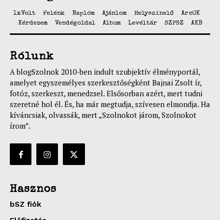
1xVolt
Felénk
Naplóm
Ajánlom
Helyszínelő
ArcOK
Kérdezem
Vendégoldal
Album
Levéltár
SZPSZ
AKB
Rólunk
A blogSzolnok 2010-ben indult szubjektív élményportál,
amelyet egyszemélyes szerkesztőségként Bajnai Zsolt ír,
fotóz, szerkeszt, menedzsel. Elsősorban azért, mert tudni
szeretné hol él. És, ha már megtudja, szívesen elmondja. Ha
kíváncsiak, olvassák, mert „Szolnokot járom, Szolnokot
írom”.
Hasznos
bSZ fiók