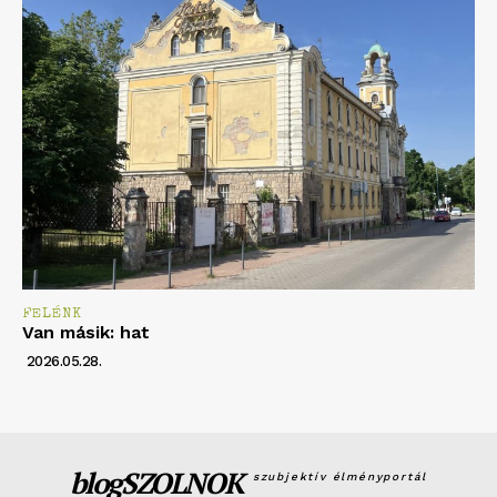
FELÉNK
Van másik: hat
2026.05.28.
blogSZOLNOK
szubjektív élményportál