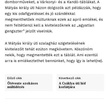
domborműveket, a Várkonyi- és a Kandó-táblákat. A
Mátyás király úti házon dolgozók azt példázzák, hogy
egy kis odafigyeléssel és jó szándékkal
megmenthetőek múltunknak ezek az apró emlékei, és
nem feltétlenül kell a kivitelezőknek az „agyatlan
gengszter” jelzőt viselniük.
A Mátyás király úti szalagház szigetelésének
kivitelezőit tehát ezúton megkövetem. Köszönöm
nekik, hogy megmentették ezt a táblát. Ami ezentúl
arra is emlékeztethet bennünket, hogy így is lehet(ne).
Előző cikk
Következő cikk
Ötévente szokásos
A Csáklya úti híd
múltidézés
korlátjára