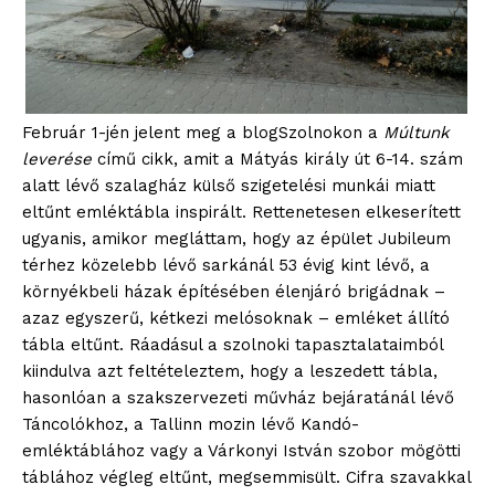
Február 1-jén jelent meg a blogSzolnokon a
Múltunk
leverése
című cikk, amit a Mátyás király út 6-14. szám
alatt lévő szalagház külső szigetelési munkái miatt
eltűnt emléktábla inspirált. Rettenetesen elkeserített
ugyanis, amikor megláttam, hogy az épület Jubileum
térhez közelebb lévő sarkánál 53 évig kint lévő, a
környékbeli házak építésében élenjáró brigádnak –
azaz egyszerű, kétkezi melósoknak – emléket állító
tábla eltűnt. Ráadásul a szolnoki tapasztalataimból
kiindulva azt feltételeztem, hogy a leszedett tábla,
hasonlóan a szakszervezeti művház bejáratánál lévő
Táncolókhoz, a Tallinn mozin lévő Kandó-
emléktáblához vagy a Várkonyi István szobor mögötti
táblához végleg eltűnt, megsemmisült. Cifra szavakkal