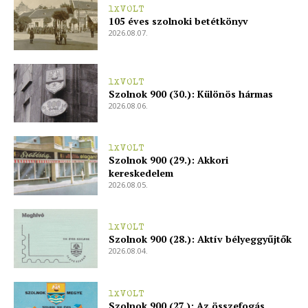
1XVOLT
ELŐFIZETÉS
105 éves szolnoki betétkönyv
2026.08.07.
Hasznos
1XVOLT
Szolnok 900 (30.): Különös hármas
2026.08.06.
bSZ fiók
Előfizetés
1XVOLT
Kapcsolat
Szolnok 900 (29.): Akkori
kereskedelem
Adatkezelési tájékoztató
2026.08.05.
Hirdetés
1XVOLT
Szolnok 900 (28.): Aktív bélyeggyűjtők
2026.08.04.
1XVOLT
Szolnok 900 (27.): Az összefogás