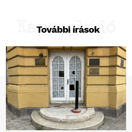
Adatkezelési tájékoztató
Hirdetés
Kapcsolódó
További írások