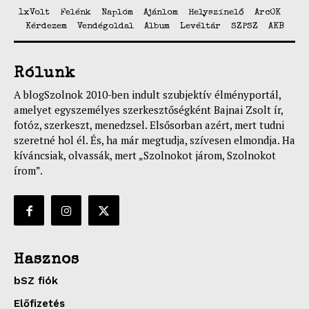
1xVolt
Felénk
Naplóm
Ajánlom
Helyszínelő
ArcOK
Kérdezem
Vendégoldal
Album
Levéltár
SZPSZ
AKB
Rólunk
A blogSzolnok 2010-ben indult szubjektív élményportál,
amelyet egyszemélyes szerkesztőségként Bajnai Zsolt ír,
fotóz, szerkeszt, menedzsel. Elsősorban azért, mert tudni
szeretné hol él. És, ha már megtudja, szívesen elmondja. Ha
kíváncsiak, olvassák, mert „Szolnokot járom, Szolnokot
írom”.
Hasznos
bSZ fiók
Előfizetés