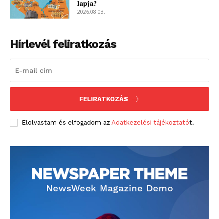
lapja?
2026.08.03.
Hírlevél feliratkozás
FELIRATKOZÁS
Elolvastam és elfogadom az
Adatkezelési tájékoztató
t.
blogSZOLNOK
szubjektív élményportál