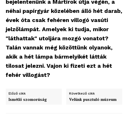
bejelentenünk a Mártírok útja végén, a
néhai papírgyár közelében álló hét darab,
évek óta csak fehéren villogó vasúti
jelzőlámpát. Amelyek ki tudja, mikor
"láthattak" utoljára mozgó vonatot?
Talán vannak még közöttünk olyanok,
akik a hét lámpa bármelyikét látták
tilosat jelezni. Vajon ki fizeti ezt a hét
fehér villogást?
Előző cikk
Következő cikk
Ismétlő szomorúság
Velünk pusztuló múzeum