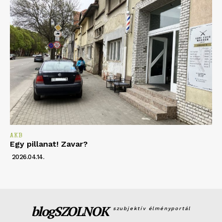
AKB
Egy pillanat! Zavar?
2026.04.14.
blogSZOLNOK
szubjektív élményportál