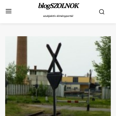
blogSZOLNOK
szubjektív élményportál