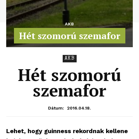
AKB
Hét szomorú szemafor
AKB
Hét szomorú
szemafor
2016.04.18.
Dátum:
Lehet, hogy guinness rekordnak kellene