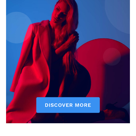
ELŐFIZETÉS
Hasznos
bSZ fiók
Előfizetés
Kapcsolat