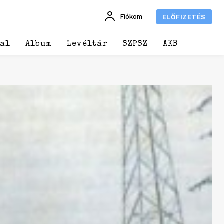
Fiókom
ELŐFIZETÉS
dal
Album
Levéltár
SZPSZ
AKB