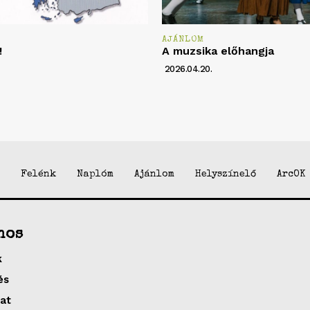
AJÁNLOM
!
A muzsika előhangja
2026.04.20.
Felénk
Naplóm
Ajánlom
Helyszínelő
ArcOK
nos
k
és
at