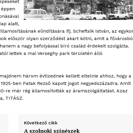
lépéseket
n éppen
vonásával
ap alatt,
villamosításának elindítására ifj. Scheftsik István, az egykor
nok először olyan szerződést akart kötni, amit a fővárosbó
 hanem a nagy befolyással bíró család érdekeit szolgálta.
tói lettek a mai Verseghy park területén álló
ajdnem három évtizednek kellett eltelnie ahhoz, hogy a
re 1925-ben Patak Rezső kapott jogot negyedszázadra. Amit
50-re már rég államosították az áramszolgáltatást. Azaz
a, TITÁSZ.
Következő cikk
A szolnoki színészek