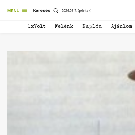
Keresés
MENÜ
2026.08.7. (péntek)
1xVolt
Felénk
Naplóm
Ajánlom