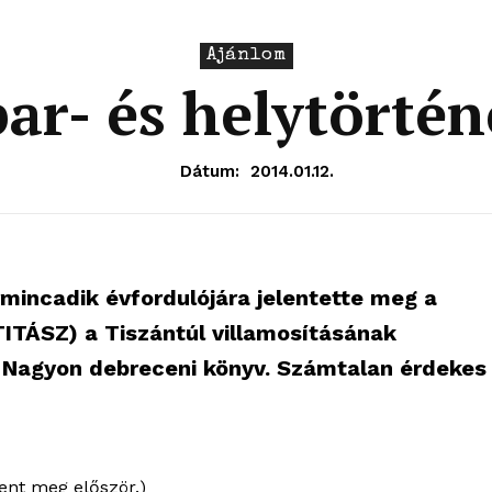
Ajánlom
par- és helytörtén
Dátum:
2014.01.12.
mincadik évfordulójára jelentette meg a
TITÁSZ) a Tiszántúl villamosításának
 Nagyon debreceni könyv. Számtalan érdekes
lent meg először.)