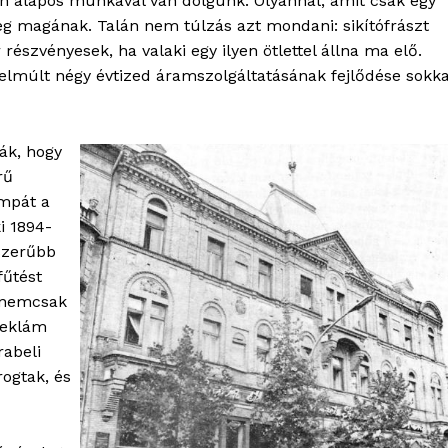
óan alapos munkával van dolgunk. Olyannal, amit csak egy
ortál
meg magának. Talán nem túlzás azt mondani: sikítófrászt
Hasznos
észvényesek, ha valaki egy ilyen ötlettel állna ma elő.
 elmúlt négy évtized áramszolgáltatásának fejlődése sokka
bSZ fiók
Előfizetés
Kapcsolat
ák, hogy
rű
Adatkezelési tájékoztató
ámpát a
Hirdetés
i 1894-
szerűbb
fűtést
TÉS
l nemcsak
reklám
rabeli
rogtak, és