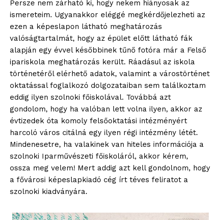
Persze nem zárható ki, hogy nekem hiányosak az
ismereteim. Ugyanakkor eléggé megkérdőjelezheti az
ezen a képeslapon látható meghatározás
valóságtartalmát, hogy az épület előtt látható fák
alapján egy évvel későbbinek tűnő fotóra már a Felső
ipariskola meghatározás került. Ráadásul az iskola
történetéről elérhető adatok, valamint a várostörténet
oktatással foglalkozó dolgozataiban sem találkoztam
eddig ilyen szolnoki főiskolával. Továbbá azt
gondolom, hogy ha valóban lett volna ilyen, akkor az
évtizedek óta komoly felsőoktatási intézményért
harcoló város citálná egy ilyen régi intézmény létét.
Mindenesetre, ha valakinek van hiteles információja a
szolnoki Iparművészeti főiskoláról, akkor kérem,
ossza meg velem! Mert addig azt kell gondolnom, hogy
a fővárosi képeslapkiadó cég írt téves feliratot a
szolnoki kiadványára.