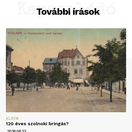
Kapcsolódó
További írások
ALBUM
120 éves szolnoki bringás?
2026.06.23.