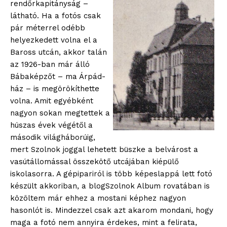
rendőrkapitányság –
látható. Ha a fotós csak
pár méterrel odébb
helyezkedett volna el a
Baross utcán, akkor talán
az 1926-ban már álló
Bábaképzőt – ma Árpád-
ház – is megörökíthette
volna. Amit egyébként
nagyon sokan megtettek a
húszas évek végétől a
második világháborúig,
mert Szolnok joggal lehetett büszke a belvárost a
vasútállomással összekötő utcájában kiépülő
iskolasorra. A gépipariról is több képeslappá lett fotó
készült akkoriban, a blogSzolnok Album rovatában is
közöltem már ehhez a mostani képhez nagyon
hasonlót is. Mindezzel csak azt akarom mondani, hogy
maga a fotó nem annyira érdekes, mint a felirata,