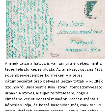
Aminek talán a hátulja is van annyira érdekes, mint a
téves feliratú képes oldala. Az anzikszot ugyanis 1937.
november-december környékén – a teljes
dátumpecsétet őrző bélyeget leszakították – küldték
Szolnokról Budapestre Kiss István „főmozdonyvezető
úrnak”. A szöveg alapján feltételezem, hogy a
címzésbe került beosztást inkább viccnek szánta a
képeslap írója, és hozzá hasonlóan még csak tanuló
volt a Pistának nevezett barátja. Hogy a Szolnokon