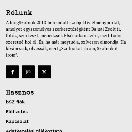
Rólunk
A blogSzolnok 2010-ben indult szubjektív élményportál,
amelyet egyszemélyes szerkesztőségként Bajnai Zsolt ír,
fotóz, szerkeszt, menedzsel. Elsősorban azért, mert tudni
szeretné hol él. És, ha már megtudja, szívesen elmondja. Ha
kíváncsiak, olvassák, mert „Szolnokot járom, Szolnokot
írom”.
Hasznos
bSZ fiók
Előfizetés
Kapcsolat
Adatkezelési tájékoztató