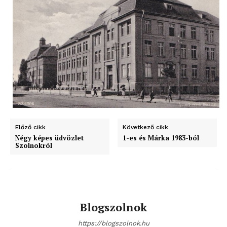
blogSZOLNOK
szubjektív élményportál
Előző cikk
Következő cikk
Négy képes üdvözlet
1-es és Márka 1983-ból
Szolnokról
Blogszolnok
ELŐFIZETÉS
https://blogszolnok.hu