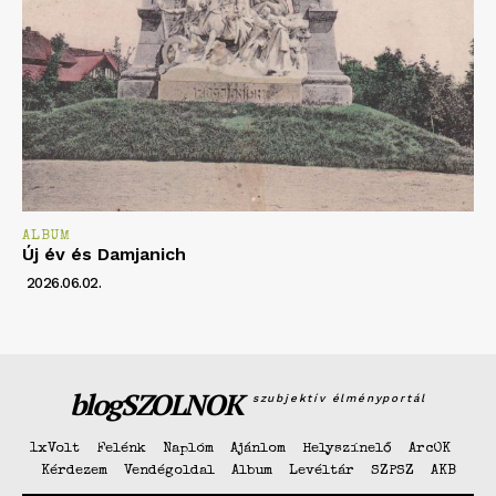
ALBUM
Új év és Damjanich
2026.06.02.
blogSZOLNOK
szubjektív élményportál
1xVolt
Felénk
Naplóm
Ajánlom
Helyszínelő
ArcOK
Kérdezem
Vendégoldal
Album
Levéltár
SZPSZ
AKB