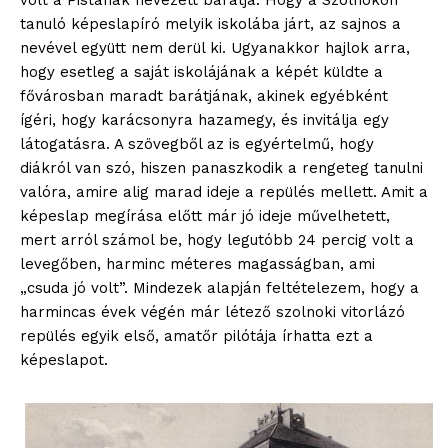
tanuló képeslapíró melyik iskolába járt, az sajnos a
nevével együtt nem derül ki. Ugyanakkor hajlok arra,
hogy esetleg a saját iskolájának a képét küldte a
fővárosban maradt barátjának, akinek egyébként
ígéri, hogy karácsonyra hazamegy, és invitálja egy
látogatásra. A szövegből az is egyértelmű, hogy
diákról van szó, hiszen panaszkodik a rengeteg tanulni
valóra, amire alig marad ideje a repülés mellett. Amit a
képeslap megírása előtt már jó ideje művelhetett,
mert arról számol be, hogy legutóbb 24 percig volt a
levegőben, harminc méteres magasságban, ami
„csuda jó volt”. Mindezek alapján feltételezem, hogy a
harmincas évek végén már létező szolnoki vitorlázó
repülés egyik első, amatőr pilótája írhatta ezt a
képeslapot.