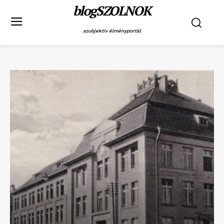
blogSZOLNOK
szubjektív élményportál