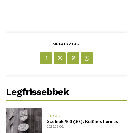
Hasznos
bSZ fiók
MEGOSZTÁS:
Előfizetés
Kapcsolat
Adatkezelési tájékoztató
Hirdetés
Legfrissebbek
1XVOLT
Szolnok 900 (30.): Különös hármas
2026.08.06.