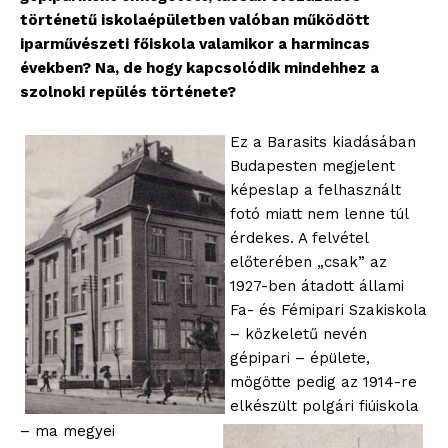
történetű iskolaépületben valóban működött
iparművészeti főiskola valamikor a harmincas
években? Na, de hogy kapcsolódik mindehhez a
szolnoki repülés története?
Ez a Barasits kiadásában
Budapesten megjelent
képeslap a felhasznált
fotó miatt nem lenne túl
érdekes. A felvétel
előterében „csak” az
1927-ben átadott állami
Fa- és Fémipari Szakiskola
– közkeletű nevén
gépipari – épülete,
mögötte pedig az 1914-re
elkészült polgári fiúiskola
– ma megyei