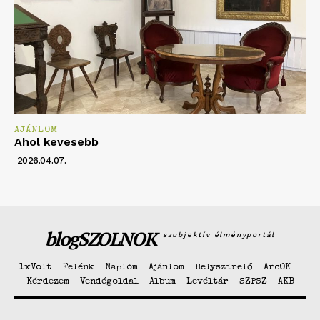
AJÁNLOM
Ahol kevesebb
2026.04.07.
blogSZOLNOK
szubjektív élményportál
1xVolt
Felénk
Naplóm
Ajánlom
Helyszínelő
ArcOK
Kérdezem
Vendégoldal
Album
Levéltár
SZPSZ
AKB