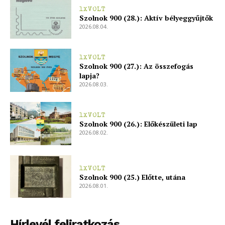
1XVOLT
Szolnok 900 (28.): Aktív bélyeggyűjtők
2026.08.04.
Hasznos
bSZ fiók
1XVOLT
Szolnok 900 (27.): Az összefogás
Előfizetés
lapja?
2026.08.03.
Kapcsolat
Adatkezelési tájékoztató
1XVOLT
Hirdetés
Szolnok 900 (26.): Előkészületi lap
2026.08.02.
1XVOLT
Szolnok 900 (25.) Előtte, utána
2026.08.01.
Hírlevél feliratkozás