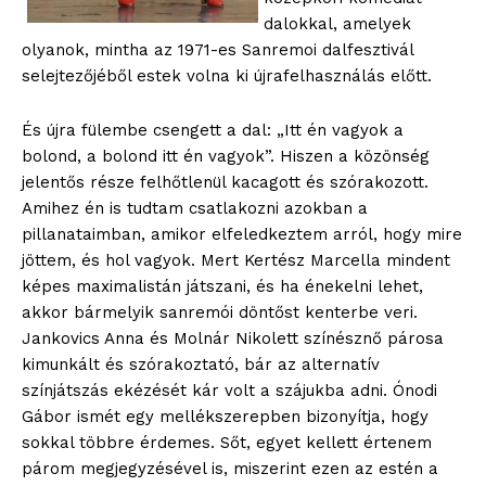
dalokkal, amelyek
olyanok, mintha az 1971-es Sanremoi dalfesztivál
selejtezőjéből estek volna ki újrafelhasználás előtt.
És újra fülembe csengett a dal: „Itt én vagyok a
bolond, a bolond itt én vagyok”. Hiszen a közönség
jelentős része felhőtlenül kacagott és szórakozott.
Amihez én is tudtam csatlakozni azokban a
pillanataimban, amikor elfeledkeztem arról, hogy mire
jöttem, és hol vagyok. Mert Kertész Marcella mindent
képes maximalistán játszani, és ha énekelni lehet,
akkor bármelyik sanremói döntőst kenterbe veri.
Jankovics Anna és Molnár Nikolett színésznő párosa
kimunkált és szórakoztató, bár az alternatív
színjátszás ekézését kár volt a szájukba adni. Ónodi
Gábor ismét egy mellékszerepben bizonyítja, hogy
sokkal többre érdemes. Sőt, egyet kellett értenem
párom megjegyzésével is, miszerint ezen az estén a