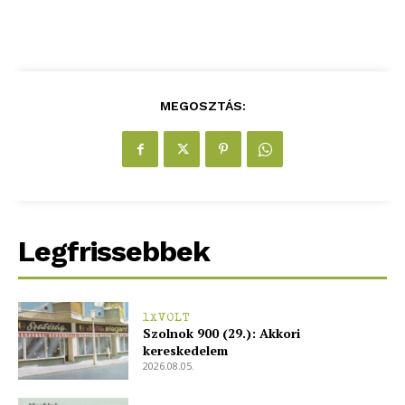
MEGOSZTÁS:
blogSZOLNOK
szubjektív élményportál
Legfrissebbek
1XVOLT
Szolnok 900 (29.): Akkori
kereskedelem
2026.08.05.
ELŐFIZETÉS