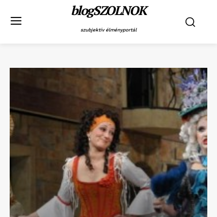
blogSZOLNOK
szubjektív élményportál