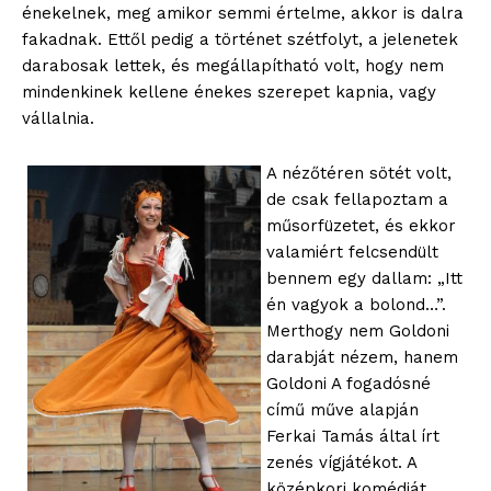
énekelnek, meg amikor semmi értelme, akkor is dalra
fakadnak. Ettől pedig a történet szétfolyt, a jelenetek
darabosak lettek, és megállapítható volt, hogy nem
mindenkinek kellene énekes szerepet kapnia, vagy
vállalnia.
A nézőtéren sötét volt,
de csak fellapoztam a
műsorfüzetet, és ekkor
valamiért felcsendült
bennem egy dallam: „Itt
én vagyok a bolond…”.
Merthogy nem Goldoni
darabját nézem, hanem
Goldoni A fogadósné
című műve alapján
Ferkai Tamás által írt
zenés vígjátékot. A
középkori komédiát