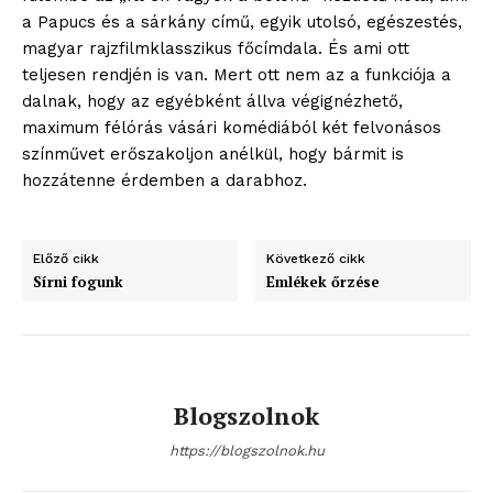
a Papucs és a sárkány című, egyik utolsó, egészestés,
magyar rajzfilmklasszikus főcímdala. És ami ott
teljesen rendjén is van. Mert ott nem az a funkciója a
dalnak, hogy az egyébként állva végignézhető,
maximum félórás vásári komédiából két felvonásos
színművet erőszakoljon anélkül, hogy bármit is
hozzátenne érdemben a darabhoz.
Előző cikk
Következő cikk
Sírni fogunk
Emlékek őrzése
Blogszolnok
https://blogszolnok.hu