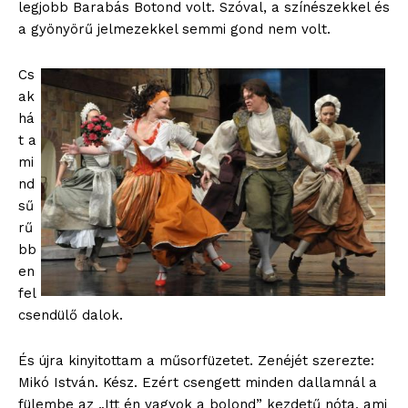
legjobb Barabás Botond volt. Szóval, a színészekkel és
a gyönyörű jelmezekkel semmi gond nem volt.
Cs
ak
há
t a
mi
nd
sű
rű
bb
en
fel
csendülő dalok.
És újra kinyitottam a műsorfüzetet. Zenéjét szerezte:
Mikó István. Kész. Ezért csengett minden dallamnál a
fülembe az „Itt én vagyok a bolond” kezdetű nóta, ami