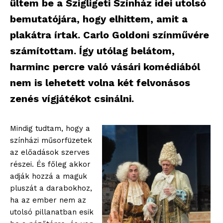
ültem be a Szigligeti Színház idei utolsó
bemutatójára, hogy elhittem, amit a
plakátra írtak. Carlo Goldoni színművére
számítottam. Így utólag belátom,
harminc percre való vásári komédiából
nem is lehetett volna két felvonásos
zenés vígjátékot csinálni.
Mindig tudtam, hogy a
színházi műsorfüzetek
az előadások szerves
részei. És főleg akkor
adják hozzá a maguk
pluszát a darabokhoz,
ha az ember nem az
utolsó pillanatban esik