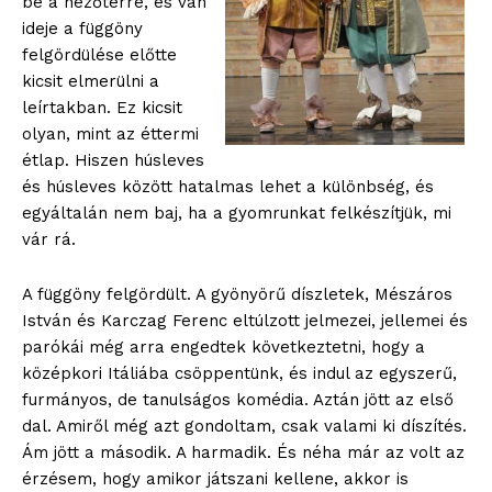
be a nézőtérre, és van
ideje a függöny
felgördülése előtte
kicsit elmerülni a
leírtakban. Ez kicsit
olyan, mint az éttermi
étlap. Hiszen húsleves
és húsleves között hatalmas lehet a különbség, és
egyáltalán nem baj, ha a gyomrunkat felkészítjük, mi
vár rá.
A függöny felgördült. A gyönyörű díszletek, Mészáros
István és Karczag Ferenc eltúlzott jelmezei, jellemei és
parókái még arra engedtek következtetni, hogy a
középkori Itáliába csöppentünk, és indul az egyszerű,
furmányos, de tanulságos komédia. Aztán jött az első
dal. Amiről még azt gondoltam, csak valami ki díszítés.
Ám jött a második. A harmadik. És néha már az volt az
érzésem, hogy amikor játszani kellene, akkor is