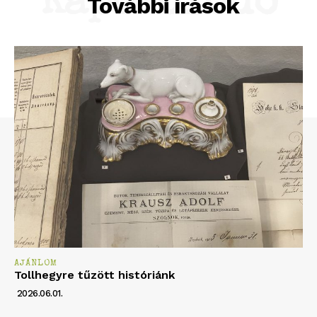
Kapcsolódó
További írások
AJÁNLOM
Tollhegyre tűzött históriánk
2026.06.01.