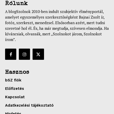
Rólunk
A blogSzolnok 2010-ben indult szubjektív élményportál,
amelyet egyszemélyes szerkesztőségként Bajnai Zsolt ír,
fotóz, szerkeszt, menedzsel. Elsősorban azért, mert tudni
szeretné hol él. És, ha már megtudja, szívesen elmondja. Ha
kíváncsiak, olvassák, mert „Szolnokot járom, Szolnokot
írom”.
Hasznos
bSZ fiók
Előfizetés
Kapcsolat
Adatkezelési tájékoztató
Hirdetés