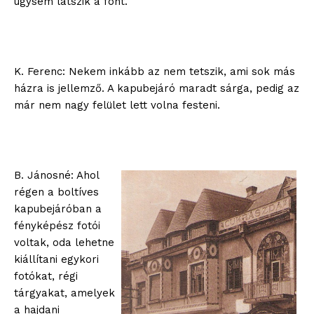
úgysem látszik a fönt.
K. Ferenc: Nekem inkább az nem tetszik, ami sok más
házra is jellemző. A kapubejáró maradt sárga, pedig az
már nem nagy felület lett volna festeni.
B. Jánosné: Ahol
régen a boltíves
kapubejáróban a
blogSZOLNOK
fényképész fotói
szubjektív élményportál
voltak, oda lehetne
kiállítani egykori
fotókat, régi
tárgyakat, amelyek
a hajdani