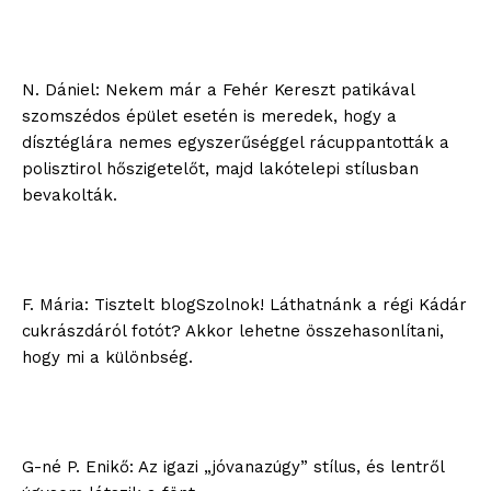
N. Dániel: Nekem már a Fehér Kereszt patikával
szomszédos épület esetén is meredek, hogy a
dísztéglára nemes egyszerűséggel rácuppantották a
polisztirol hőszigetelőt, majd lakótelepi stílusban
bevakolták.
F. Mária: Tisztelt blogSzolnok! Láthatnánk a régi Kádár
cukrászdáról fotót? Akkor lehetne összehasonlítani,
hogy mi a különbség.
G-né P. Enikő: Az igazi „jóvanazúgy” stílus, és lentről