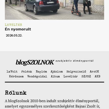
LEVÉLTÁR
Én nyomorult
2026.05.22.
blogSZOLNOK
szubjektív élményportál
1xVolt
Felénk
Naplóm
Ajánlom
Helyszínelő
ArcOK
Kérdezem
Vendégoldal
Album
Levéltár
SZPSZ
AKB
Rólunk
A blogSzolnok 2010-ben indult szubjektív élményportál,
amelyet egyszemélyes szerkesztőségként Bajnai Zsolt ír,