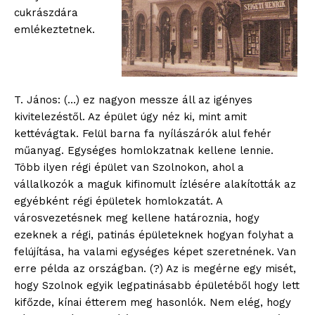
cukrászdára
emlékeztetnek.
T. János: (…) ez nagyon messze áll az igényes
ELŐFIZETÉS
kivitelezéstől. Az épület úgy néz ki, mint amit
kettévágtak. Felül barna fa nyílászárók alul fehér
műanyag. Egységes homlokzatnak kellene lennie.
Több ilyen régi épület van Szolnokon, ahol a
Hasznos
vállalkozók a maguk kifinomult ízlésére alakították az
egyébként régi épületek homlokzatát. A
bSZ fiók
városvezetésnek meg kellene határoznia, hogy
Előfizetés
ezeknek a régi, patinás épületeknek hogyan folyhat a
felújítása, ha valami egységes képet szeretnének. Van
Kapcsolat
erre példa az országban. (?) Az is megérne egy misét,
Adatkezelési tájékoztató
hogy Szolnok egyik legpatinásabb épületéből hogy lett
Hirdetés
kifőzde, kínai étterem meg hasonlók. Nem elég, hogy