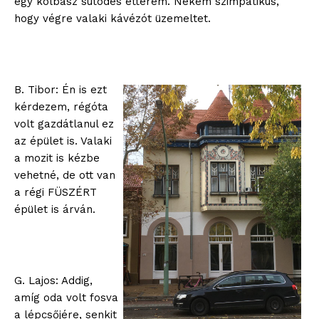
egy kolbász sütödés étterem. Nekem szimpatikus,
hogy végre valaki kávézót üzemeltet.
B. Tibor: Én is ezt
kérdezem, régóta
volt gazdátlanul ez
az épület is. Valaki
a mozit is kézbe
vehetné, de ott van
a régi FÜSZÉRT
épület is árván.
G. Lajos: Addig,
amíg oda volt fosva
a lépcsőjére, senkit