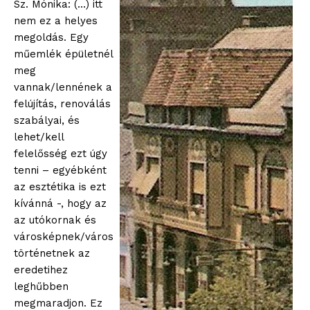
Sz. Mónika: (…) itt
nem ez a helyes
megoldás. Egy
műemlék épületnél
meg
vannak/lennének a
felújítás, renoválás
szabályai, és
lehet/kell
felelősség ezt úgy
tenni – egyébként
az esztétika is ezt
kívánná -, hogy az
az utókornak és
városképnek/város
történetnek az
eredetihez
leghűbben
megmaradjon. Ez