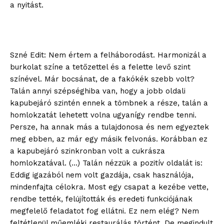
a nyitást.
Szné Edit: Nem értem a felháborodást. Harmonizál a
burkolat színe a tetőzettel és a felette levő szint
színével. Már bocsánat, de a fakókék szebb volt?
Talán annyi szépséghiba van, hogy a jobb oldali
kapubejáró szintén ennek a tömbnek a része, talán a
homlokzatát lehetett volna ugyanígy rendbe tenni.
Persze, ha annak más a tulajdonosa és nem egyeztek
meg ebben, az már egy másik felvonás. Korábban ez
a kapubejáró szinkronban volt a cukrásza
homlokzatával. (…) Talán nézzük a pozitív oldalát is:
Eddig igazából nem volt gazdája, csak használója,
mindenfajta célokra. Most egy csapat a kezébe vette,
rendbe tették, felújították és eredeti funkciójának
megfelelő feladatot fog ellátni. Ez nem elég? Nem
feltétlenül műemléki restaurálás történt. De megindult