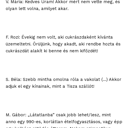
V. Mária: Kedves Uram! Akkor mért nem vette meg, és
olyan lett volna, amilyet akar.
F. Rozi: Évekig nem volt, aki cukrászdaként kívánta
üzemeltetni. Örüljünk, hogy akadt, aki rendbe hozta és
cukrászdát alakít ki benne és nem kifőzdét!
S. Béla: Szebb mintha omolna róla a vakolat (…) Akkor
adjuk el egy kínainak, mint a Tisza szállót!
M. Gábor: „Látatlanba” csak jobb lehet/lesz, mint
anno egy 990-es, korlátlan ételfogyasztásos, vagy épp