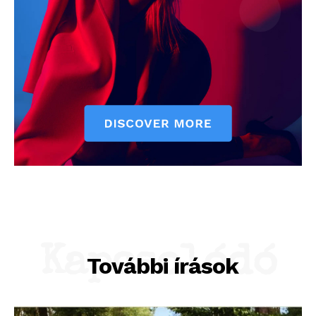
Kapcsolódó
További írások