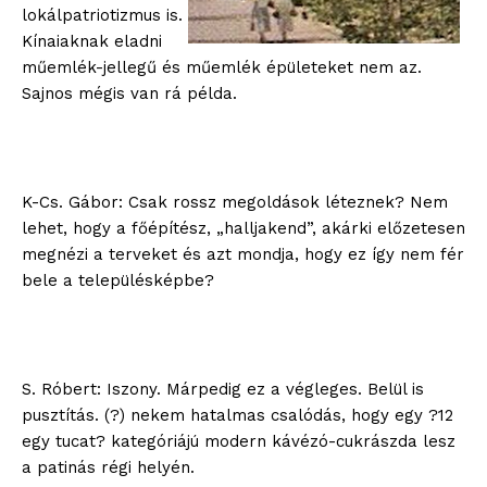
lokálpatriotizmus is.
Kínaiaknak eladni
műemlék-jellegű és műemlék épületeket nem az.
Sajnos mégis van rá példa.
K-Cs. Gábor: Csak rossz megoldások léteznek? Nem
lehet, hogy a főépítész, „halljakend”, akárki előzetesen
megnézi a terveket és azt mondja, hogy ez így nem fér
bele a településképbe?
S. Róbert: Iszony. Márpedig ez a végleges. Belül is
pusztítás. (?) nekem hatalmas csalódás, hogy egy ?12
egy tucat? kategóriájú modern kávézó-cukrászda lesz
a patinás régi helyén.