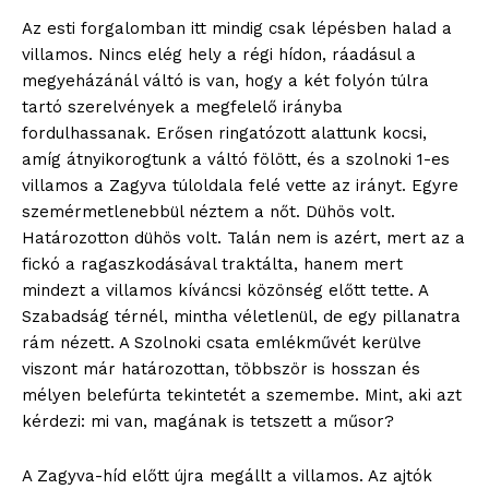
Az esti forgalomban itt mindig csak lépésben halad a
villamos. Nincs elég hely a régi hídon, ráadásul a
megyeházánál váltó is van, hogy a két folyón túlra
tartó szerelvények a megfelelő irányba
fordulhassanak. Erősen ringatózott alattunk kocsi,
amíg átnyikorogtunk a váltó fölött, és a szolnoki 1-es
villamos a Zagyva túloldala felé vette az irányt. Egyre
szemérmetlenebbül néztem a nőt. Dühös volt.
Határozotton dühös volt. Talán nem is azért, mert az a
fickó a ragaszkodásával traktálta, hanem mert
mindezt a villamos kíváncsi közönség előtt tette. A
Szabadság térnél, mintha véletlenül, de egy pillanatra
rám nézett. A Szolnoki csata emlékművét kerülve
viszont már határozottan, többször is hosszan és
mélyen belefúrta tekintetét a szemembe. Mint, aki azt
kérdezi: mi van, magának is tetszett a műsor?
A Zagyva-híd előtt újra megállt a villamos. Az ajtók