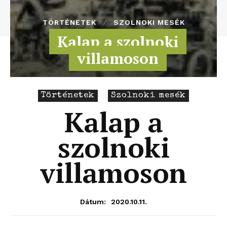
TÖRTÉNETEK
SZOLNOKI MESÉK
Kalap a szolnoki
villamoson
Történetek
Szolnoki mesék
Kalap a
szolnoki
villamoson
2020.10.11.
Dátum: