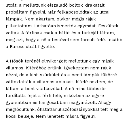
utcát, a mellettünk elszaladó boltok kirakatait
próbáltam figyelni. Már felkapcsolódtak az utcai
lámpák. Nem akartam, olykor mégis rájuk
pillantottam. Láthatóan ismerték egymást. Feszültek
voltak. A férfinak csak a hátát és a tarkóját láttam,
meg azt, hogy a nő a testével sem fordult felé. Inkább
a Baross utcát figyelte.
A Hősök terénél elnyikorgott mellettünk egy másik
villamos. Kitérőhöz értünk. Igyekeztem nem rájuk
nézni, de a kinti szürkület és a benti lámpák tükörré
változtatták a villamos ablakait. Kifelé néztem, de
láttam a bent vitatkozókat. A nő mind többször
fordította fejét a férfi felé, miközben az egyre
gyorsabban és hangosabban magyarázott. Ahogy
meglódultunk, óhatatlanul szófoszlányokkal telt meg a
kocsi belseje. Nem lehetett másra figyelni.