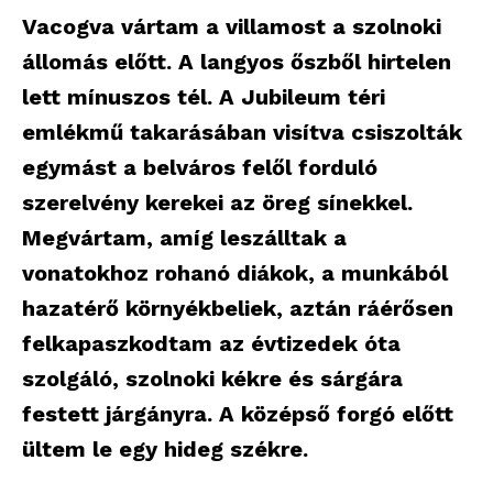
Vacogva vártam a villamost a szolnoki
állomás előtt. A langyos őszből hirtelen
lett mínuszos tél. A Jubileum téri
emlékmű takarásában visítva csiszolták
egymást a belváros felől forduló
szerelvény kerekei az öreg sínekkel.
Megvártam, amíg leszálltak a
vonatokhoz rohanó diákok, a munkából
hazatérő környékbeliek, aztán ráérősen
felkapaszkodtam az évtizedek óta
szolgáló, szolnoki kékre és sárgára
festett járgányra. A középső forgó előtt
ültem le egy hideg székre.