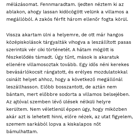
mélázásomat. Fennmaradtam. Ijedten néztem ki az
ablakon, ahogy lassan kidöcögött velünk a villamos a
megállóból. A zakós férfit három ellenőr fogta körül.
Vissza akartam ülni a helyemre, de ott már hangos
középiskolások tárgyalták vihogva a leszállított pasas
szerintük vér ciki történetét. A hátam mögött is
fészkelődés támadt. Úgy tűnt, mások is akaratuk
ellenére villamosoztak tovább. Egy idős néni kerekes
bevásárlókocsit rángatott, és erélyes mozdulatokkal
csinált helyet ahhoz, hogy a következő megállónál
leszállhasson. Előbb bosszantott, de aztán nem
bántam, mert előbbre sodorta a villamos belsejében.
Az ajtóval szemben lévő ülések nélküli helyre
kerültem. Nem véletlenül éppen úgy, hogy miközben
akár azt is lehetett hinni, előre nézek, az utat figyelem,
szemem sarkából lopva a kiskalapos nőt
bámulhattam.