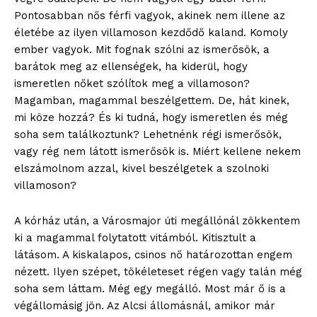
Pontosabban nős férfi vagyok, akinek nem illene az
életébe az ilyen villamoson kezdődő kaland. Komoly
ember vagyok. Mit fognak szólni az ismerősök, a
barátok meg az ellenségek, ha kiderül, hogy
ELŐFIZETÉS
ismeretlen nőket szólítok meg a villamoson?
Magamban, magammal beszélgettem. De, hát kinek,
mi köze hozzá? És ki tudná, hogy ismeretlen és még
soha sem találkoztunk? Lehetnénk régi ismerősök,
Hasznos
vagy rég nem látott ismerősök is. Miért kellene nekem
elszámolnom azzal, kivel beszélgetek a szolnoki
bSZ fiók
villamoson?
Előfizetés
A kórház után, a Városmajor úti megállónál zökkentem
Kapcsolat
ki a magammal folytatott vitámból. Kitisztult a
Adatkezelési tájékoztató
látásom. A kiskalapos, csinos nő határozottan engem
Hirdetés
nézett. Ilyen szépet, tökéleteset régen vagy talán még
soha sem láttam. Még egy megálló. Most már ő is a
végállomásig jön. Az Alcsi állomásnál, amikor már