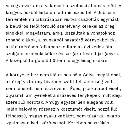
Vacogva vártam a villamost a szolnoki állomás előtt. A
langyos őszből hirtelen lett mínuszos tél. A Jubileum
téri emlékmű takarásában visítva csiszolták egymást
a belváros felől forduló szerelvény kerekei az öreg
sínekkel. Megvártam, amíg leszálltak a vonatokhoz
rohanó diákok, a munkából hazatérő környékbeliek,
aztán ráérősen felkapaszkodtam az évtizedek óta
szolgáló, szolnoki kékre és sárgára festett járgányra.
A középső forgó előtt ültem le egy hideg székre.
A környezethez nem illő csinos nő a Gólya megállónál,
az öreg víztorony tövében szállt fel. Jelenség volt,
nem lehetett nem észrevenni. Édes, pici kalapot viselt,
olyasmit, amilyeneket a százéves fényképek múlt idejű
szereplői hordtak. Amúgy egyszerűen elegáns volt.
Talán halovány rózsaszín kosztümöt viselt, hozzá illő
félhosszú, magas nyakú kabátot, nem tűsarkú, inkább
izgalmasan ívelt körömcipőt. Kezében hosszúkás