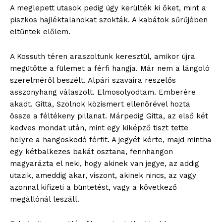
A meglepett utasok pedig úgy kerülték ki őket, mint a
piszkos hajléktalanokat szokták. A kabátok sűrűjében
eltűntek előlem.
A Kossuth téren araszoltunk keresztül, amikor újra
megütötte a fülemet a férfi hangja. Már nem a lángoló
szerelméről beszélt. Alpári szavaira reszelős
asszonyhang válaszolt. Elmosolyodtam. Emberére
akadt. Gitta, Szolnok közismert ellenőrével hozta
össze a féltékeny pillanat. Márpedig Gitta, az első két
kedves mondat után, mint egy kiképző tiszt tette
helyre a hangoskodó férfit. A jegyét kérte, majd mintha
egy kétbalkezes bakát osztana, fennhangon
magyarázta el neki, hogy akinek van jegye, az addig
utazik, ameddig akar, viszont, akinek nincs, az vagy
azonnal kifizeti a büntetést, vagy a következő
megállónál leszáll.