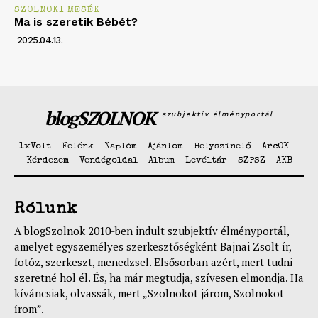
SZOLNOKI MESÉK
Ma is szeretik Bébét?
2025.04.13.
blogSZOLNOK
szubjektív élményportál
1xVolt
Felénk
Naplóm
Ajánlom
Helyszínelő
ArcOK
Kérdezem
Vendégoldal
Album
Levéltár
SZPSZ
AKB
Rólunk
A blogSzolnok 2010-ben indult szubjektív élményportál,
amelyet egyszemélyes szerkesztőségként Bajnai Zsolt ír,
fotóz, szerkeszt, menedzsel. Elsősorban azért, mert tudni
szeretné hol él. És, ha már megtudja, szívesen elmondja. Ha
kíváncsiak, olvassák, mert „Szolnokot járom, Szolnokot
írom”.