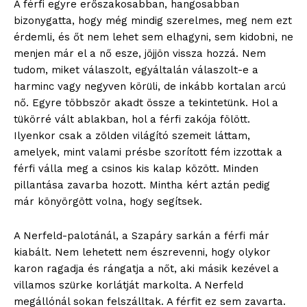
A férfi egyre erőszakosabban, hangosabban
bizonygatta, hogy még mindig szerelmes, meg nem ezt
érdemli, és őt nem lehet sem elhagyni, sem kidobni, ne
menjen már el a nő esze, jöjjön vissza hozzá. Nem
tudom, miket válaszolt, egyáltalán válaszolt-e a
harminc vagy negyven körüli, de inkább kortalan arcú
nő. Egyre többször akadt össze a tekintetünk. Hol a
tükörré vált ablakban, hol a férfi zakója fölött.
Ilyenkor csak a zölden világító szemeit láttam,
amelyek, mint valami présbe szorított fém izzottak a
férfi válla meg a csinos kis kalap között. Minden
pillantása zavarba hozott. Mintha kért aztán pedig
már könyörgött volna, hogy segítsek.
A Nerfeld-palotánál, a Szapáry sarkán a férfi már
kiabált. Nem lehetett nem észrevenni, hogy olykor
karon ragadja és rángatja a nőt, aki másik kezével a
villamos szürke korlátját markolta. A Nerfeld
megállónál sokan felszálltak. A férfit ez sem zavarta.