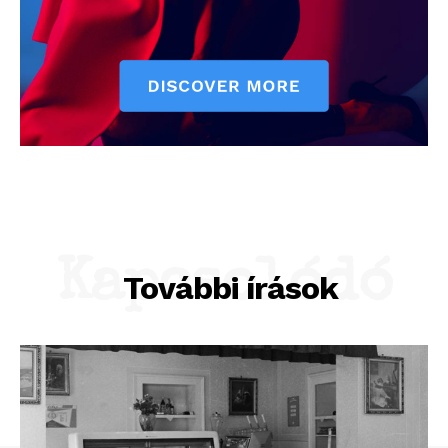
Kapcsolódó
További írások