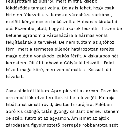
Felugrottam az ülésről, mert mintha kisebb
lökdösődés támadt volna. De az is lehet, hogy csak
hirtelen fékezett a villamos a városháza sarkánál,
mielőtt kényelmesen bekúszott a Hatvanas kirakatai
elé. Eszembe jutott, hogy itt akarok leszállni, hiszen be
kellene ugranom a városházára a hármas vonal
felújításának a terveivel. De nem tudtam az ajtóhoz
férni, mert a termetes ellenőr határozottan terelte
maga előtt a vonakodó, zakós férfit. A kiskalapos nőt
kerestem. Ott állt, ahová a Gólyánál felszállt. Falat
húzott maga köré, mereven bámulta a Kossuth úti
házakat.
Csak oldalról láttam. Apró pír volt az arcán. Pisze kis
orrcimpái lüktetve terelték ki-be a levegőt. Kalapja
hibátlanul simult rövid, divatos frizurájára. Fülében
apró kis csüngő, talán gyöngy csillant benne. Istenem,
de szép, futott át az agyamon. Ám ismét az ajtók
záródására figyelmeztető berregés robbantotta szét