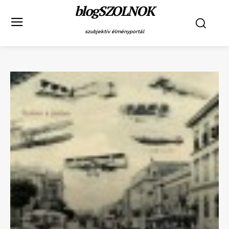
blogSZOLNOK
szubjektív élményportál