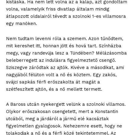
kistáska. Ha nem lett volna az a kalap, azt gondoltam
volna, valamelyik friss divatlap általam mindig
átlapozott oldalairól tévedt a szolnoki 1-es villamosra
egy manöken.
Nem tudtam levenni róla a szemem. Azon tűnődtem,
mit kereshet itt, honnan jött és hová tart. Színházba
megy, vagy randevúja lesz a Tündében? Mélázásomba
beleberregett az indulásra figyelmeztető csengő.
Sziszegve záródtak az ajtók. Kivéve a másodikat, ami
nagyjából félúton volt a nő és köztem. Egy zakós,
svájci sapkás férfi erőszakolta át magát a
szétfeszített ajtón, és a nő mellett termett.
A Baross utcán nyekergett velünk a szolnoki villamos.
Olykor erőszakosan csengetett, mert a Konstantin
utcából, meg a járdáról a jármű elé kacsáztak
figyelmetlen gyalogosok. Nehezemre esett, hogy ne
tolakodjak a nő és a férfi közé tekintetemmel. Az