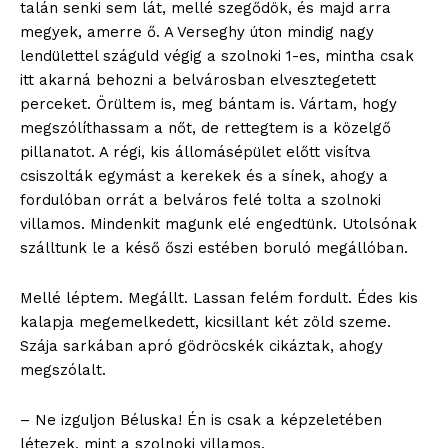
talán senki sem lát, mellé szegődök, és majd arra
megyek, amerre ő. A Verseghy úton mindig nagy
lendülettel száguld végig a szolnoki 1-es, mintha csak
itt akarná behozni a belvárosban elvesztegetett
perceket. Örültem is, meg bántam is. Vártam, hogy
megszólíthassam a nőt, de rettegtem is a közelgő
pillanatot. A régi, kis állomásépület előtt visítva
csiszolták egymást a kerekek és a sínek, ahogy a
fordulóban orrát a belváros felé tolta a szolnoki
villamos. Mindenkit magunk elé engedtünk. Utolsónak
szálltunk le a késő őszi estében boruló megállóban.
Mellé léptem. Megállt. Lassan felém fordult. Édes kis
kalapja megemelkedett, kicsillant két zöld szeme.
Szája sarkában apró gödröcskék cikáztak, ahogy
megszólalt.
– Ne izguljon Béluska! Én is csak a képzeletében
létezek, mint a szolnoki villamos.