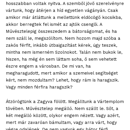
hosszabban voltak nyitva. A szemből jövő szerelvényre
vártunk, hogy átérjen a híd egyetlen vágányán. Csak
amikor már átláttunk a mellettünk eldöcögő kocsikba,
akkor berregtek fel ismét az ajtók csengői. A
Művésztelepig összeszedem a bátorságomat, és ha
nem száll le, megszólítom. Nem hozom majd szóba a
zakós férfit, inkább útbaigazítást kérek, úgy teszek,
mintha nem ismerném Szolnokot. Talán nem bukok le,
hiszen, ha még én sem láttam soha, ő sem vehetett
észre engem a városban. De mi van, ha
megharagudott, mert amikor a szemeivel segítséget
blogSZOLNOK
kért, nem mozdultam? Lehet, hogy rám is haragszik.
szubjektív élményportál
Vagy minden férfira haragszik?
Átzörögtünk a Zagyva fölött. Megálltunk a Vártemplom
tövében. Művésztelep megálló. Nem szállt le. Sőt, a
két megálló között, olykor engem nézett. Vagy azért,
mert már zavaróan bámultam, vagy arra várt, hogy
végre odalépek. De nem vagyok egy bátor férfi.