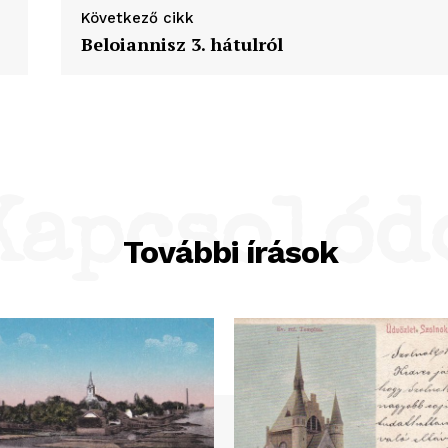
Következő cikk
Beloiannisz 3. hátulról
Kapcsolód
További írások