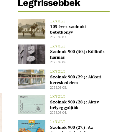
Legfrissebbek
1XVOLT
105 éves szolnoki
betétkönyv
2026.08.07.
1XVOLT
Szolnok 900 (30.): Különös
hármas
2026.08.06.
1XVOLT
Szolnok 900 (29.): Akkori
kereskedelem
2026.08.05.
1XVOLT
Szolnok 900 (28.): Aktív
bélyeggyűjtők
2026.08.04.
1XVOLT
Szolnok 900 (27.): Az