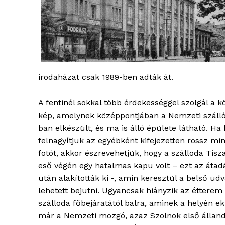
ELŐFIZE
irodaházat csak 1989-ben adták át.
A fentinél sokkal több érdekességgel szolgál a 
kép, amelynek középpontjában a Nemzeti szálló
ban elkészült, és ma is álló épülete látható. Ha k
felnagyítjuk az egyébként kifejezetten rossz mi
fotót, akkor észrevehetjük, hogy a szálloda Tisza
eső végén egy hatalmas kapu volt – ezt az átad
után alakították ki -, amin keresztül a belső ud
lehetett bejutni. Ugyancsak hiányzik az étterem
szálloda főbejáratától balra, aminek a helyén e
már a Nemzeti mozgó, azaz Szolnok első állan