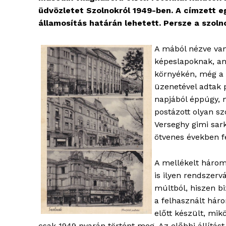
üdvözletet Szolnokról 1949-ben. A címzett e
államosítás határán lehetett. Persze a szoln
A mából nézve van
képeslapoknak, am
környékén, még a 
üzenetével adtak 
napjából éppúgy, 
postázott olyan s
Verseghy gimi sark
ötvenes években fe
A mellékelt három
is ilyen rendszerv
múltból, hiszen b
a felhasznált hár
előtt készült, mik
csak 1949 nyarán történt meg. Az előbbi állítás