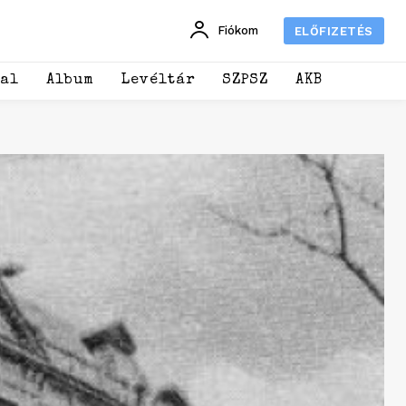
Fiókom
ELŐFIZETÉS
dal
Album
Levéltár
SZPSZ
AKB