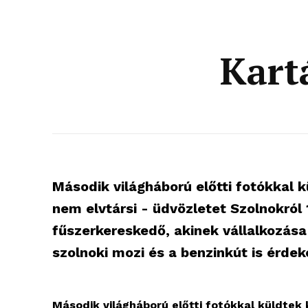
Kart
Második világháború előtti fotókkal k
nem elvtársi - üdvözletet Szolnokról
fűszerkereskedő, akinek vállalkozása
szolnoki mozi és a benzinkút is érde
Második világháború előtti fotókkal küldtek k