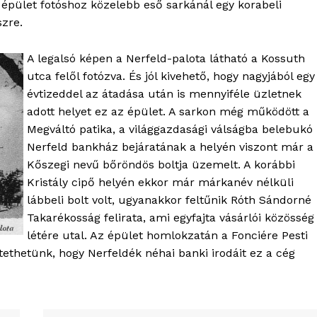
épület fotóshoz közelebb eső sarkánál egy korabeli
zre.
A legalsó képen a Nerfeld-palota látható a Kossuth
utca felől fotózva. És jól kivehető, hogy nagyjából egy
évtizeddel az átadása után is mennyiféle üzletnek
adott helyet ez az épület. A sarkon még működött a
Megváltó patika, a világgazdasági válságba belebukó
Nerfeld bankház bejáratának a helyén viszont már a
Kőszegi nevű bőröndös boltja üzemelt. A korábbi
Kristály cipő helyén ekkor már márkanév nélküli
lábbeli bolt volt, ugyanakkor feltűnik Róth Sándorné
Takarékosság felirata, ami egyfajta vásárlói közösség
létére utal. Az épület homlokzatán a Fonciére Pesti
tethetünk, hogy Nerfeldék néhai banki irodáit ez a cég