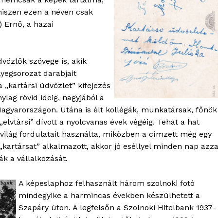
 hiszen ezen a néven csak
 Ernő, a hazai
vözlők szövege is, akik
yegsorozat darabjait
 „kartársi üdvözlet” kifejezés
ylag rövid ideig, nagyjából a
OLNOK
Magyarországon. Utána is élt kollégák, munkatársak, főnök
ktív
„elvtársi” dívott a nyolcvanas évek végéig. Tehát a hat
ortál
világ fordulatait használta, miközben a címzett még egy
Hasznos
„kartársat” alkalmazott, akkor jó eséllyel minden nap azza
ák a vállalkozását.
bSZ fiók
Előfizetés
A képeslaphoz felhasznált három szolnoki fotó
Kapcsolat
mindegyike a harmincas években készülhetett a
Szapáry úton. A legfelsőn a Szolnoki Hitelbank 1937-
Adatkezelési tájékoztató