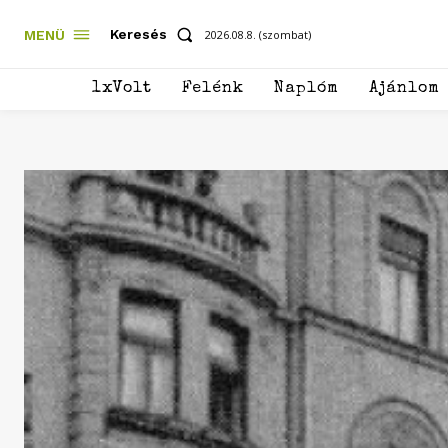
Keresés
MENÜ
2026.08.8. (szombat)
1xVolt
Felénk
Naplóm
Ajánlom