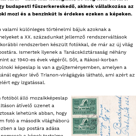
gy budapesti fűszerkereskedő, akinek vállalkozása az
oki mozi és a benzinkút is érdekes ezeken a képeken.
 valami különleges történelmi bájuk azoknak a
elyeket a XX. századunkat jellemző rendszerváltások
korábbi rendszerben készült fotókkal, de már az új világ
postára. Ismertek ilyenek a Tanácsköztársaság néhány
mint az 1940-es évek végéről. Sőt, a Rákosi-korban
zolnoki képeslap is van a gyűjteményemben, amelyen a
ánál egykor lévő Trianon-virágágyás látható, ami azért az
lért egy izgatással.
 fotóból álló mozaikképeslap
áltáson átívelő üzenet a
iztosak lehetünk abban, hogy
om fotó a második világháború
özben a lap postára adása
t nemcsak a képek tartalma,