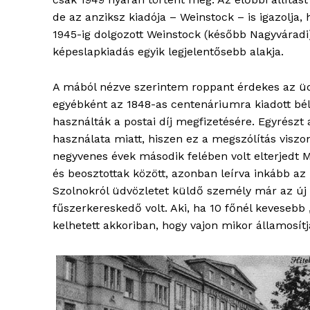
de az anziksz kiadója – Weinstock – is igazolja,
1945-ig dolgozott Weinstock (később Nagyváradi)
képeslapkiadás egyik legjelentősebb alakja.
A mából nézve szerintem roppant érdekes az üd
egyébként az 1848-as centenáriumra kiadott bél
használták a postai díj megfizetésére. Egyrészt a
használata miatt, hiszen ez a megszólítás viszon
blogSZ
negyvenes évek második felében volt elterjedt 
szubje
és beosztottak között, azonban leírva inkább az 
élményp
Szolnokról üdvözletet küldő személy már az új 
fűszerkereskedő volt. Aki, ha 10 főnél kevesebb 
kelhetett akkoriban, hogy vajon mikor államosítj