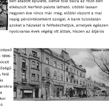
ben átadott épülete, illetve tőle balra az 1929-ben
Hirdetés
elkészült Nerfeld-palota látható. Utóbbi lassan
negyven éve nincs már meg, előbbi viszont a mai
napig pénzintézetként szolgál. A bank túloldalán
TÉS
azokat a házakat is felfedezhetjük, amelyek egészen
nyolcvanas évek végéig ott álltak, hiszen az átjárós
középső
 1896-
icsit
nőségű
 felé
ás
varokra
 a
kkor
dó