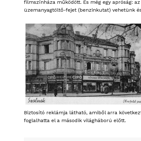
filmszínháza működött. És még egy apróság: az 
üzemanyagtöltő-fejet (benzinkutat) vehetünk és
Biztosító reklámja látható, amiből arra következ
foglalhatta el a második világháború előtt.