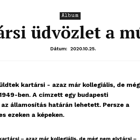
Album
ársi üdvözlet a mú
Dátum:
2020.10.25.
üldtek kartársi - azaz már kollegiális, de még
 1949-ben. A címzett egy budapesti
 az államosítás határán lehetett. Persze a
kes ezeken a képeken.
artársi – azaz már kollegiális, de még nem elvtársi –