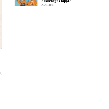
összefogás lapja?
2026.08.03.
l