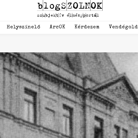
Helyszínelő
ArcOK
Kérdezem
Vendégol