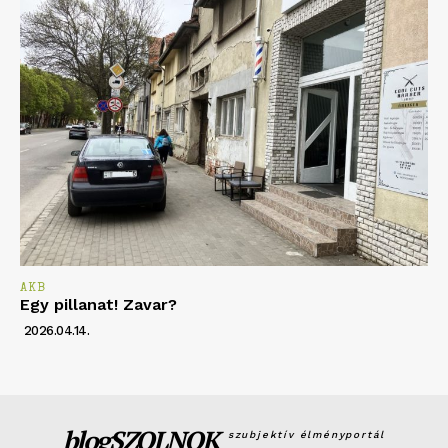
AKB
Egy pillanat! Zavar?
2026.04.14.
blogSZOLNOK
szubjektív élményportál