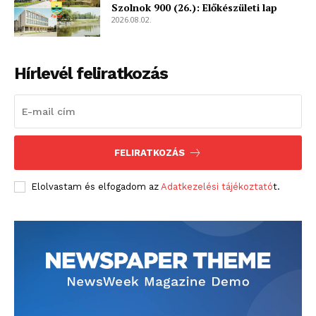
Szolnok 900 (26.): Előkészületi lap
2026.08.02.
Hírlevél feliratkozás
FELIRATKOZÁS
Elolvastam és elfogadom az
Adatkezelési tájékoztató
t.
blogSZOLNOK
szubjektív élményportál