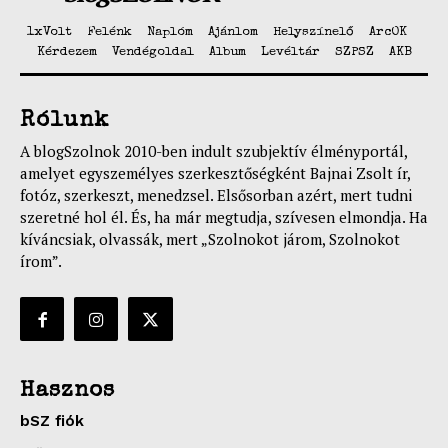
1xVolt
Felénk
Naplóm
Ajánlom
Helyszínelő
ArcOK
Kérdezem
Vendégoldal
Album
Levéltár
SZPSZ
AKB
Rólunk
A blogSzolnok 2010-ben indult szubjektív élményportál,
amelyet egyszemélyes szerkesztőségként Bajnai Zsolt ír,
fotóz, szerkeszt, menedzsel. Elsősorban azért, mert tudni
szeretné hol él. És, ha már megtudja, szívesen elmondja. Ha
kíváncsiak, olvassák, mert „Szolnokot járom, Szolnokot
írom”.
Hasznos
bSZ fiók