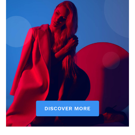
ELŐFIZETÉS
Hasznos
bSZ fiók
Előfizetés