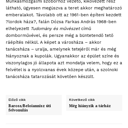
Munkásmozgalmi szoborhoz vezető, kikövezett rész
látható, ügyesen megúszva a teret akkor meghatározó
emberalakot. Távolabb ott az 1961-ben építeni kezdett
?lordok háza?, falán Dózsa Farkas András 1968-ben
elhelyezett
Tudomány és művészet
című
domborművével, és persze még a büntetendő tető
ráépítés nélkül. A képet a városháza – akkor
tanácsháza – uralja, amelynek tetejéről már és még
hiányoznak a kupolák. Ugyanakkor az épület színe és
viszonylagos jó állapota azt mondatja velem, hogy ez a
felvétel is a nyolcvanas évek közepe után, a szolnoki
tanácsháza tatarozását követően készült.
Előző cikk
Következő cikk
Baross/Beloiannisz úti
Még hiányzik a tárház
felvonulás