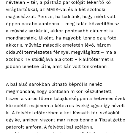
névtelen – tér, a pártház parkolóját lekerítő kő
virágtartókkal, az MMIK-val és a két szolnoki
magasházzal. Persze, ha tudnánk, hogy miért volt
éppen parabolaantenna – meg talán közvetítőbusz –
a művház sarkánál, akkor pontosabb dátumot is
mondhatnánk. Miként, ha nagyobb lenne ez a fotó,
akkor a művház második emeletén lévő, három
oldalról természetes fénnyel megvilágított – ma a
Szolnok TV stúdiójává alakított – kiállítótermet is
jobban lehetne látni, amit kár volt tönkretenni.
A bal alsó sarokban látható képről is nehéz
megmondani, hogy pontosan mikor készülhetett,
hiszen a város főtere tulajdonképpen a hetvenes évek
közepétől majdnem a kétezres évekig ugyanígy nézett
ki. A felvétel előterében a két Kossuth téri szökőkút
egyike, amiben viszont már nincs benne a Tiszaligetbe
paterolt amfora. A felvétel bal szélén a