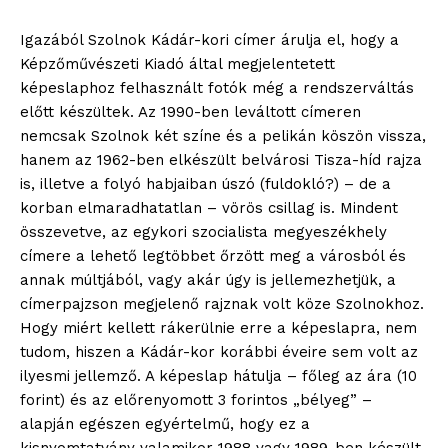
Igazából Szolnok Kádár-kori címer árulja el, hogy a
Képzőművészeti Kiadó által megjelentetett
képeslaphoz felhasznált fotók még a rendszerváltás
előtt készültek. Az 1990-ben leváltott címeren
nemcsak Szolnok két színe és a pelikán köszön vissza,
hanem az 1962-ben elkészült belvárosi Tisza-híd rajza
is, illetve a folyó habjaiban úszó (fuldokló?) – de a
korban elmaradhatatlan – vörös csillag is. Mindent
összevetve, az egykori szocialista megyeszékhely
címere a lehető legtöbbet őrzött meg a városból és
annak múltjából, vagy akár úgy is jellemezhetjük, a
címerpajzson megjelenő rajznak volt köze Szolnokhoz.
Hogy miért kellett rákerülnie erre a képeslapra, nem
tudom, hiszen a Kádár-kor korábbi éveire sem volt az
ilyesmi jellemző. A képeslap hátulja – főleg az ára (10
forint) és az előrenyomott 3 forintos „bélyeg” –
alapján egészen egyértelmű, hogy ez a