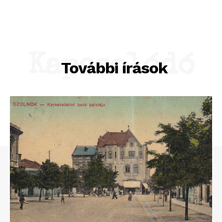
Kapcsolódó
További írások