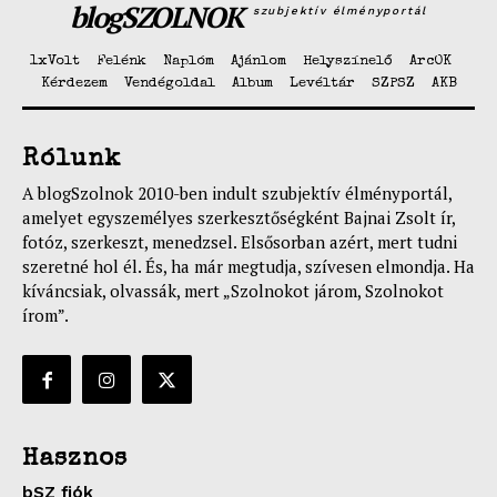
blogSZOLNOK
szubjektív élményportál
1xVolt
Felénk
Naplóm
Ajánlom
Helyszínelő
ArcOK
Kérdezem
Vendégoldal
Album
Levéltár
SZPSZ
AKB
Rólunk
A blogSzolnok 2010-ben indult szubjektív élményportál,
amelyet egyszemélyes szerkesztőségként Bajnai Zsolt ír,
fotóz, szerkeszt, menedzsel. Elsősorban azért, mert tudni
szeretné hol él. És, ha már megtudja, szívesen elmondja. Ha
kíváncsiak, olvassák, mert „Szolnokot járom, Szolnokot
írom”.
Hasznos
bSZ fiók