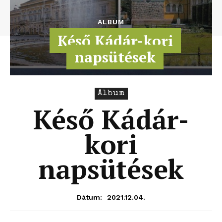
ALBUM
Késő Kádár-kori
napsütések
Album
Késő Kádár-
kori
napsütések
2021.12.04.
Dátum: