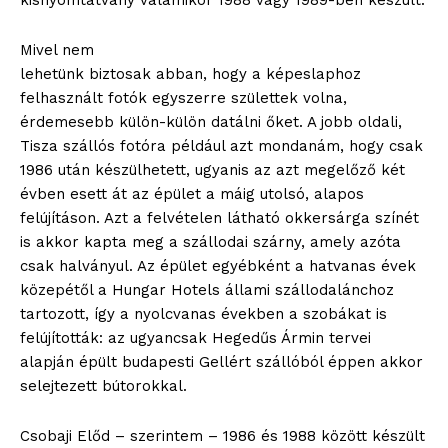
kisnyomtatvány valamikor 1988 vagy 1989-ben készült.
Mivel nem
lehetünk biztosak abban, hogy a képeslaphoz
felhasznált fotók egyszerre születtek volna,
érdemesebb külön-külön datálni őket. A jobb oldali,
Tisza szállós fotóra például azt mondanám, hogy csak
1986 után készülhetett, ugyanis az azt megelőző két
évben esett át az épület a máig utolsó, alapos
felújításon. Azt a felvételen látható okkersárga színét
is akkor kapta meg a szállodai szárny, amely azóta
csak halványul. Az épület egyébként a hatvanas évek
közepétől a Hungar Hotels állami szállodalánchoz
tartozott, így a nyolcvanas években a szobákat is
felújították: az ugyancsak Hegedűs Ármin tervei
alapján épült budapesti Gellért szállóból éppen akkor
selejtezett bútorokkal.
Csobaji Előd – szerintem – 1986 és 1988 között készült