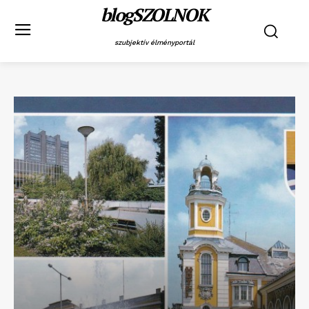
blogSZOLNOK
szubjektív élményportál