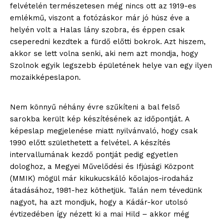
felvételén természetesen még nincs ott az 1919-es
emlékmű, viszont a fotózáskor már jó húsz éve a
helyén volt a Halas lány szobra, és éppen csak
cseperedni kezdtek a fürdő előtti bokrok. Azt hiszem,
akkor se lett volna senki, aki nem azt mondja, hogy
Szolnok egyik legszebb épületének helye van egy ilyen
mozaikképeslapon.
Nem könnyű néhány évre szűkíteni a bal felső
sarokba került kép készítésének az időpontját. A
képeslap megjelenése miatt nyilvánvaló, hogy csak
1990 előtt születhetett a felvétel. A készítés
intervallumának kezdő pontját pedig egyetlen
dologhoz, a Megyei Művelődési és Ifjúsági Központ
(MMIK) mögül már kikukucskáló kőolajos-irodaház
átadásához, 1981-hez köthetjük. Talán nem tévedünk
nagyot, ha azt mondjuk, hogy a Kádár-kor utolsó
évtizedében így nézett ki a mai Hild – akkor még