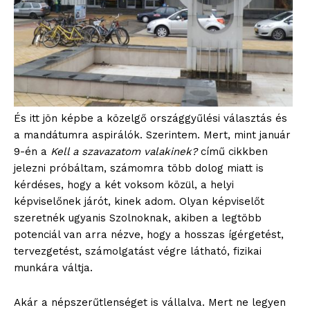
És itt jön képbe a közelgő országgyűlési választás és
a mandátumra aspirálók. Szerintem. Mert, mint január
9-én a
Kell a szavazatom valakinek?
című cikkben
jelezni próbáltam, számomra több dolog miatt is
kérdéses, hogy a két voksom közül, a helyi
képviselőnek járót, kinek adom. Olyan képviselőt
szeretnék ugyanis Szolnoknak, akiben a legtöbb
potenciál van arra nézve, hogy a hosszas ígérgetést,
tervezgetést, számolgatást végre látható, fizikai
munkára váltja.
Akár a népszerűtlenséget is vállalva. Mert ne legyen