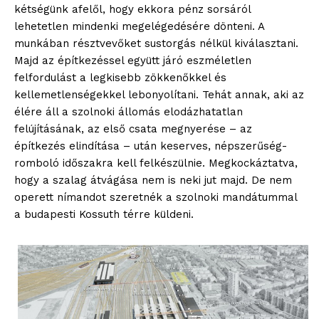
kétségünk afelől, hogy ekkora pénz sorsáról
lehetetlen mindenki megelégedésére dönteni. A
munkában résztvevőket sustorgás nélkül kiválasztani.
Majd az építkezéssel együtt járó eszméletlen
felfordulást a legkisebb zökkenőkkel és
kellemetlenségekkel lebonyolítani. Tehát annak, aki az
élére áll a szolnoki állomás elodázhatatlan
felújításának, az első csata megnyerése – az
építkezés elindítása – után keserves, népszerűség-
romboló időszakra kell felkészülnie. Megkockáztatva,
hogy a szalag átvágása nem is neki jut majd. De nem
operett nímandot szeretnék a szolnoki mandátummal
blogSZOLNOK
a budapesti Kossuth térre küldeni.
szubjektív élményportál