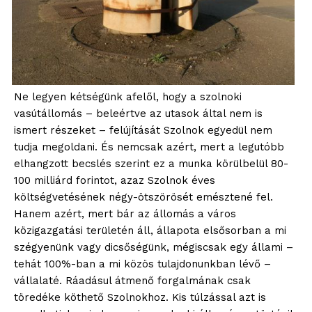
Ne legyen kétségünk afelől, hogy a szolnoki
vasútállomás – beleértve az utasok által nem is
ismert részeket – felújítását Szolnok egyedül nem
tudja megoldani. És nemcsak azért, mert a legutóbb
elhangzott becslés szerint ez a munka körülbelül 80-
100 milliárd forintot, azaz Szolnok éves
költségvetésének négy-ötszörösét emésztené fel.
Hanem azért, mert bár az állomás a város
közigazgatási területén áll, állapota elsősorban a mi
szégyenünk vagy dicsőségünk, mégiscsak egy állami –
tehát 100%-ban a mi közös tulajdonunkban lévő –
vállalaté. Ráadásul átmenő forgalmának csak
töredéke köthető Szolnokhoz. Kis túlzással azt is