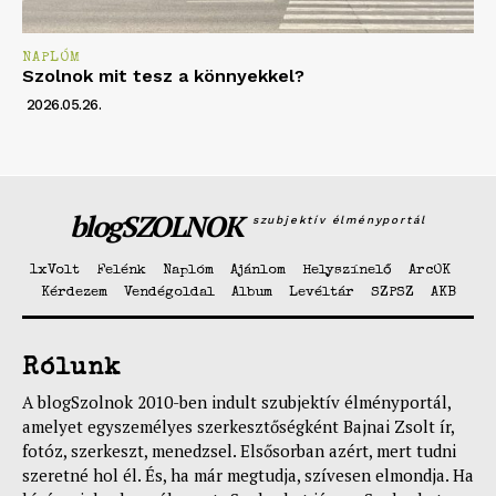
NAPLÓM
Szolnok mit tesz a könnyekkel?
2026.05.26.
blogSZOLNOK
szubjektív élményportál
1xVolt
Felénk
Naplóm
Ajánlom
Helyszínelő
ArcOK
Kérdezem
Vendégoldal
Album
Levéltár
SZPSZ
AKB
Rólunk
A blogSzolnok 2010-ben indult szubjektív élményportál,
amelyet egyszemélyes szerkesztőségként Bajnai Zsolt ír,
fotóz, szerkeszt, menedzsel. Elsősorban azért, mert tudni
szeretné hol él. És, ha már megtudja, szívesen elmondja. Ha