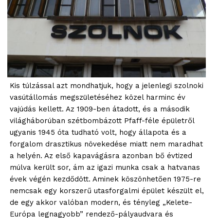
Kis túlzással azt mondhatjuk, hogy a jelenlegi szolnoki
vasútállomás megszületéséhez közel harminc év
vajúdás kellett. Az 1909-ben átadott, és a második
világháborúban szétbombázott Pfaff-féle épületről
ugyanis 1945 óta tudható volt, hogy állapota és a
forgalom drasztikus növekedése miatt nem maradhat
a helyén. Az első kapavágásra azonban bő évtized
múlva került sor, ám az igazi munka csak a hatvanas
évek végén kezdődött. Aminek köszönhetően 1975-re
nemcsak egy korszerű utasforgalmi épület készült el,
de egy akkor valóban modern, és tényleg „Kelete-
Európa legnagyobb” rendező-pályaudvara és