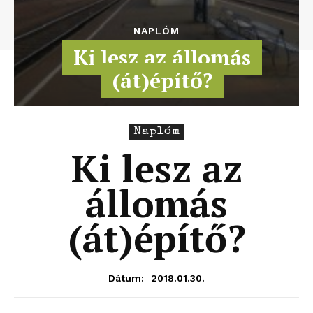
NAPLÓM
Ki lesz az állomás
(át)építő?
Naplóm
Ki lesz az
állomás
(át)építő?
2018.01.30.
Dátum: