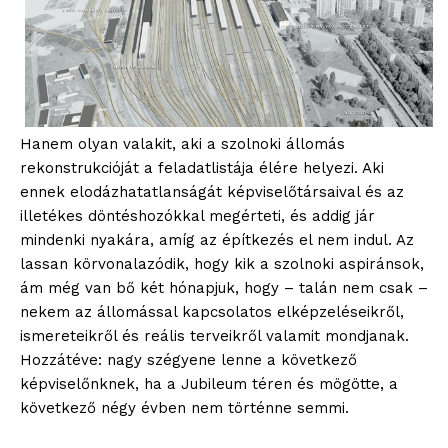
ELŐFIZETÉS
Hanem olyan valakit, aki a szolnoki állomás
rekonstrukcióját a feladatlistája élére helyezi. Aki
ennek elodázhatatlanságát képviselőtársaival és az
illetékes döntéshozókkal megérteti, és addig jár
Hasznos
mindenki nyakára, amíg az építkezés el nem indul. Az
lassan körvonalazódik, hogy kik a szolnoki aspiránsok,
bSZ fiók
ám még van bő két hónapjuk, hogy – talán nem csak –
Előfizetés
nekem az állomással kapcsolatos elképzeléseikről,
ismereteikről és reális terveikről valamit mondjanak.
Kapcsolat
Hozzátéve: nagy szégyene lenne a következő
Adatkezelési tájékoztató
képviselőnknek, ha a Jubileum téren és mögötte, a
Hirdetés
következő négy évben nem történne semmi.