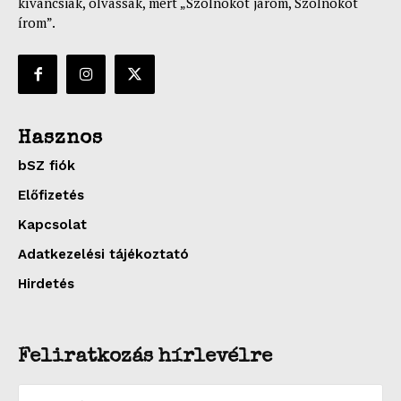
kíváncsiak, olvassák, mert „Szolnokot járom, Szolnokot
írom”.
Hasznos
bSZ fiók
Előfizetés
Kapcsolat
Adatkezelési tájékoztató
Hirdetés
Feliratkozás hírlevélre