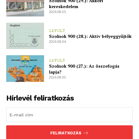
Szolnok 900 (29.): Akkori
kereskedelem
2026.08.05.
1XVOLT
Szolnok 900 (28.): Aktív bélyeggyűjtők
2026.08.04.
1XVOLT
Szolnok 900 (27.): Az összefogás
lapja?
2026.08.03.
Hírlevél feliratkozás
FELIRATKOZÁS