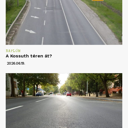
NAPLÓM
A Kossuth téren át?
2026.06.19.