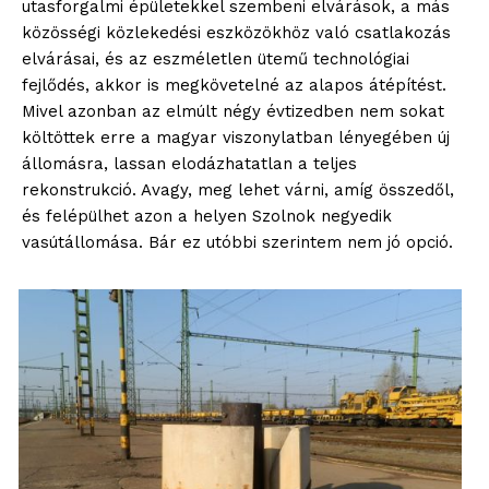
utasforgalmi épületekkel szembeni elvárások, a más
közösségi közlekedési eszközökhöz való csatlakozás
elvárásai, és az eszméletlen ütemű technológiai
fejlődés, akkor is megkövetelné az alapos átépítést.
Mivel azonban az elmúlt négy évtizedben nem sokat
költöttek erre a magyar viszonylatban lényegében új
állomásra, lassan elodázhatatlan a teljes
rekonstrukció. Avagy, meg lehet várni, amíg összedől,
és felépülhet azon a helyen Szolnok negyedik
vasútállomása. Bár ez utóbbi szerintem nem jó opció.