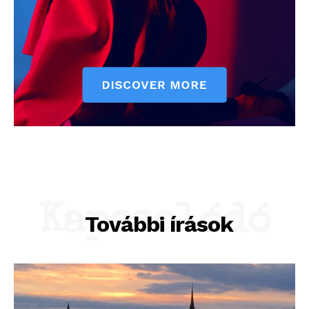
Kapcsolódó
További írások