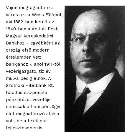
Vajon megtagadta-e a
város azt a Weiss Fülöpöt,
aki 1882-ben került az
1840-ben alapított Pesti
Magyar Kereskedelmi
Bankhoz – egyébként az
ország első modern
értelemben vett
bankjához -, ahol 1911-től
vezérigazgató, tíz év
múlva pedig elnök. A
Szolnoki Hitelbank Rt.
fölött is diszponáló
pénzintézet vezetője
nemcsak a honi pénzügyi
élet meghatározó alakja
volt, de a textilipar
fejlesztésében is