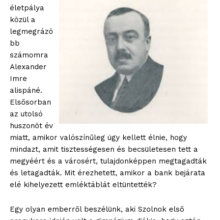
életpálya
közül a
blogSZOLNOK
legmegrázó
szubjektív élményportál
bb
számomra
Alexander
Imre
alispáné.
Elsősorban
az utolsó
huszonöt év
miatt, amikor valószínűleg úgy kellett élnie, hogy
mindazt, amit tisztességesen és becsületesen tett a
megyéért és a városért, tulajdonképpen megtagadták
ELŐFIZETÉS
és letagadták. Mit érezhetett, amikor a bank bejárata
elé kihelyezett emléktáblát eltüntették?
Egy olyan emberről beszélünk, aki Szolnok első