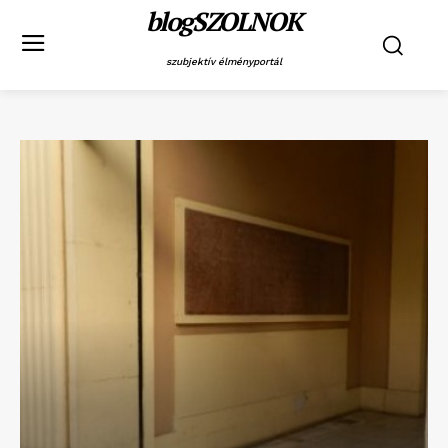
blogSZOLNOK
szubjektív élményportál