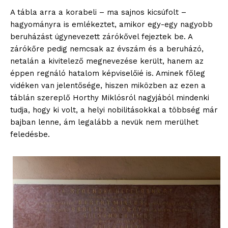
A tábla arra a korabeli – ma sajnos kicsúfolt –
hagyományra is emlékeztet, amikor egy-egy nagyobb
beruházást úgynevezett zárókővel fejeztek be. A
zárókőre pedig nemcsak az évszám és a beruházó,
netalán a kivitelező megnevezése került, hanem az
éppen regnáló hatalom képviselőié is. Aminek főleg
vidéken van jelentősége, hiszen miközben az ezen a
táblán szereplő Horthy Miklósról nagyjából mindenki
tudja, hogy ki volt, a helyi nobilitásokkal a többség már
bajban lenne, ám legalább a nevük nem merülhet
feledésbe.