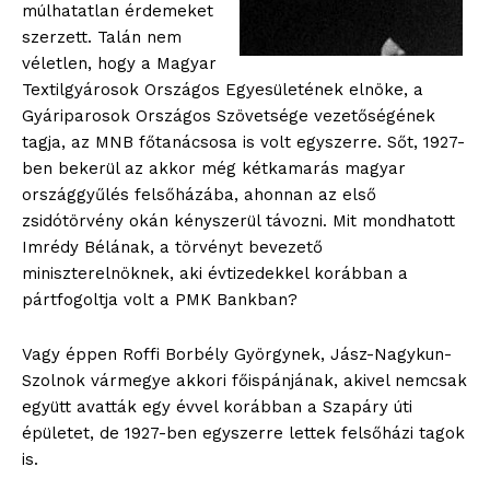
múlhatatlan érdemeket
szerzett. Talán nem
véletlen, hogy a Magyar
Textilgyárosok Országos Egyesületének elnöke, a
Gyáriparosok Országos Szövetsége vezetőségének
tagja, az MNB főtanácsosa is volt egyszerre. Sőt, 1927-
ben bekerül az akkor még kétkamarás magyar
országgyűlés felsőházába, ahonnan az első
zsidótörvény okán kényszerül távozni. Mit mondhatott
Imrédy Bélának, a törvényt bevezető
miniszterelnöknek, aki évtizedekkel korábban a
pártfogoltja volt a PMK Bankban?
Vagy éppen Roffi Borbély Györgynek, Jász-Nagykun-
Szolnok vármegye akkori főispánjának, akivel nemcsak
együtt avatták egy évvel korábban a Szapáry úti
épületet, de 1927-ben egyszerre lettek felsőházi tagok
is.