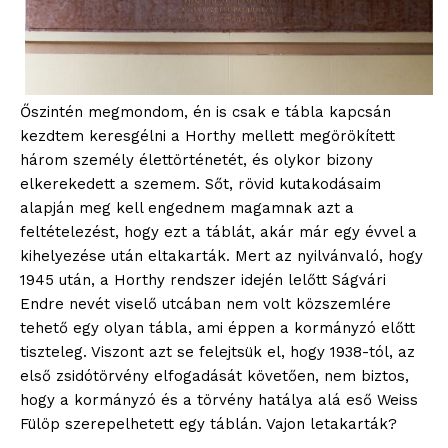
Őszintén megmondom, én is csak e tábla kapcsán
kezdtem keresgélni a Horthy mellett megörökített
három személy élettörténetét, és olykor bizony
elkerekedett a szemem. Sőt, rövid kutakodásaim
alapján meg kell engednem magamnak azt a
feltételezést, hogy ezt a táblát, akár már egy évvel a
kihelyezése után eltakarták. Mert az nyilvánvaló, hogy
1945 után, a Horthy rendszer idején lelőtt Ságvári
Endre nevét viselő utcában nem volt közszemlére
tehető egy olyan tábla, ami éppen a kormányzó előtt
tiszteleg. Viszont azt se felejtsük el, hogy 1938-tól, az
első zsidótörvény elfogadását követően, nem biztos,
hogy a kormányzó és a törvény hatálya alá eső Weiss
Fülöp szerepelhetett egy táblán. Vajon letakarták?