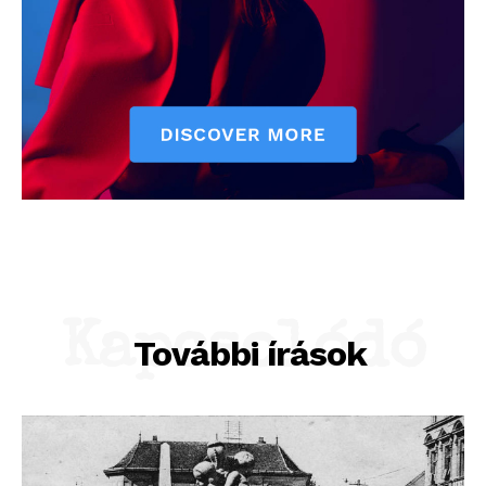
Kapcsolódó
További írások