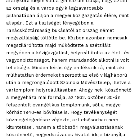
Hasznos
aranykora idején volt a gimnázium diákja, hogy aztán
az ország és a város egyik legzavarosabb
pillanatában álljon a megyei közigazgatás élére, mint
bSZ fiók
alispán. Ezt a tisztségét lényegében a
Előfizetés
Tanácsköztársaság bukásától az ország német
Kapcsolat
megszállásáig töltötte be. Közben azonban nemcsak
Adatkezelési tájékoztató
megszilárdította majd működtette a szétzilált
megyében a közigazgatást, helyreállította az élet- és
Hirdetés
vagyonbiztonságot, hanem maradandót alkotni is volt
tehetsége. Minden leírás úgy emlékszik rá, mint aki
múlhatatlan érdemeket szerzett az első világháború
után a megrongálódott Szolnoki Művésztelep, illetve a
vártemplom helyreállításában. Ahogy neki köszönhető
a megyeháza mai formája, az 1932. október 30-án
felszentelt evangélikus templomunk, sőt a megyei
kórház 1940-es bővítése is. Hogy tevékenységét
közmegelégedésre végezte, azt elsősorban nem
kitüntetései, hanem a többszöri megválasztásának
köszönhető, negyedszázados hivatali ideje bizonyítja.