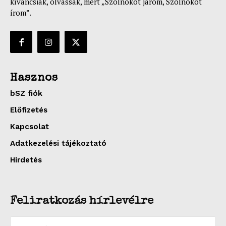
kíváncsiak, olvassák, mert „Szolnokot járom, Szolnokot
írom”.
Hasznos
bSZ fiók
Előfizetés
Kapcsolat
Adatkezelési tájékoztató
Hirdetés
Feliratkozás hírlevélre