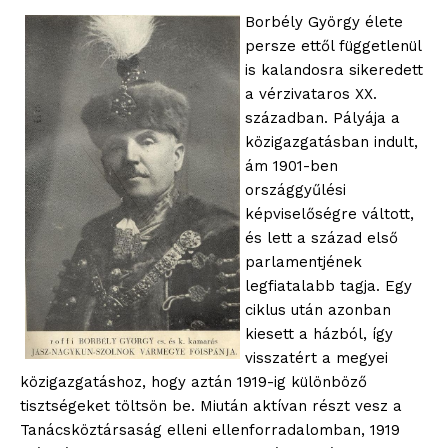
Borbély György élete
persze ettől függetlenül
is kalandosra sikeredett
a vérzivataros XX.
században. Pályája a
közigazgatásban indult,
ám 1901-ben
országgyűlési
képviselőségre váltott,
és lett a század első
parlamentjének
legfiatalabb tagja. Egy
ciklus után azonban
kiesett a házból, így
visszatért a megyei
közigazgatáshoz, hogy aztán 1919-ig különböző
tisztségeket töltsön be. Miután aktívan részt vesz a
Tanácsköztársaság elleni ellenforradalomban, 1919