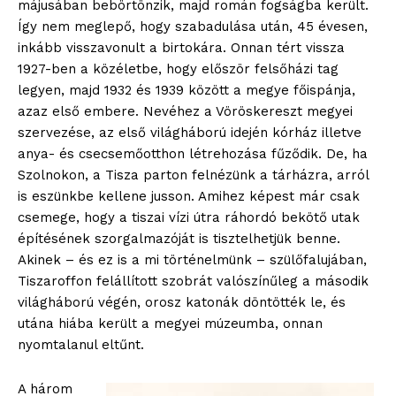
májusában bebörtönzik, majd román fogságba került.
Így nem meglepő, hogy szabadulása után, 45 évesen,
inkább visszavonult a birtokára. Onnan tért vissza
1927-ben a közéletbe, hogy először felsőházi tag
legyen, majd 1932 és 1939 között a megye főispánja,
azaz első embere. Nevéhez a Vöröskereszt megyei
szervezése, az első világháború idején kórház illetve
anya- és csecsemőotthon létrehozása fűződik. De, ha
Szolnokon, a Tisza parton felnézünk a tárházra, arról
is eszünkbe kellene jusson. Amihez képest már csak
csemege, hogy a tiszai vízi útra ráhordó bekötő utak
építésének szorgalmazóját is tisztelhetjük benne.
Akinek – és ez is a mi történelmünk – szülőfalujában,
Tiszaroffon felállított szobrát valószínűleg a második
világháború végén, orosz katonák döntötték le, és
utána hiába került a megyei múzeumba, onnan
nyomtalanul eltűnt.
A három