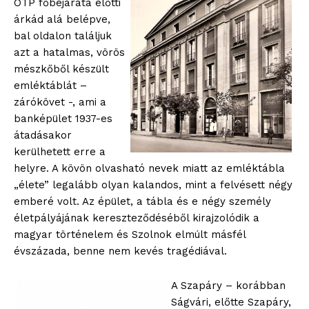
OTP főbejárata előtti
árkád alá belépve,
bal oldalon találjuk
azt a hatalmas, vörös
mészkőből készült
emléktáblát –
zárókövet -, ami a
banképület 1937-es
átadásakor
kerülhetett erre a
helyre. A kövön olvasható nevek miatt az emléktábla
„élete” legalább olyan kalandos, mint a felvésett négy
emberé volt. Az épület, a tábla és e négy személy
életpályájának kereszteződéséből kirajzolódik a
magyar történelem és Szolnok elmúlt másfél
évszázada, benne nem kevés tragédiával.
A Szapáry – korábban
Ságvári, előtte Szapáry,