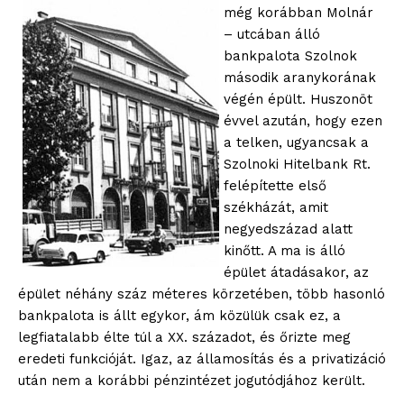
még korábban Molnár
– utcában álló
bankpalota Szolnok
második aranykorának
végén épült. Huszonöt
évvel azután, hogy ezen
a telken, ugyancsak a
Szolnoki Hitelbank Rt.
felépítette első
székházát, amit
negyedszázad alatt
kinőtt. A ma is álló
épület átadásakor, az
épület néhány száz méteres körzetében, több hasonló
bankpalota is állt egykor, ám közülük csak ez, a
legfiatalabb élte túl a XX. századot, és őrizte meg
eredeti funkcióját. Igaz, az államosítás és a privatizáció
után nem a korábbi pénzintézet jogutódjához került.