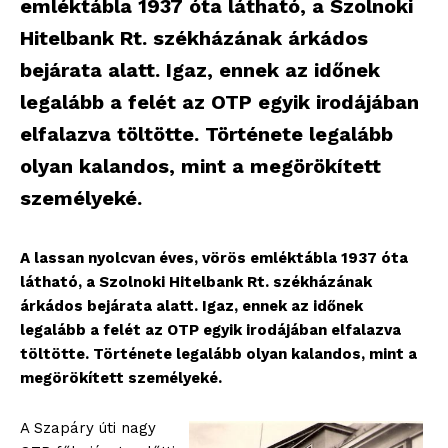
emléktábla 1937 óta látható, a Szolnoki
Hitelbank Rt. székházának árkádos
bejárata alatt. Igaz, ennek az időnek
legalább a felét az OTP egyik irodájában
elfalazva töltötte. Története legalább
olyan kalandos, mint a megörökített
személyeké.
A lassan nyolcvan éves, vörös emléktábla 1937 óta
látható, a Szolnoki Hitelbank Rt. székházának
árkádos bejárata alatt. Igaz, ennek az időnek
legalább a felét az OTP egyik irodájában elfalazva
töltötte. Története legalább olyan kalandos, mint a
megörökített személyeké.
A Szapáry úti nagy