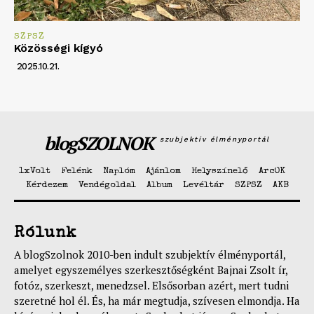
SZPSZ
Közösségi kígyó
2025.10.21.
blogSZOLNOK
szubjektív élményportál
1xVolt
Felénk
Naplóm
Ajánlom
Helyszínelő
ArcOK
Kérdezem
Vendégoldal
Album
Levéltár
SZPSZ
AKB
Rólunk
A blogSzolnok 2010-ben indult szubjektív élményportál,
amelyet egyszemélyes szerkesztőségként Bajnai Zsolt ír,
fotóz, szerkeszt, menedzsel. Elsősorban azért, mert tudni
szeretné hol él. És, ha már megtudja, szívesen elmondja. Ha