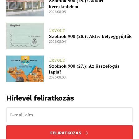
Szolnok 900 (29.): Akkori
kereskedelem
2026.08.05.
1XVOLT
Szolnok 900 (28.): Aktív bélyeggyűjtők
2026.08.04.
1XVOLT
Szolnok 900 (27.): Az összefogás
lapja?
2026.08.03.
Hírlevél feliratkozás
FELIRATKOZÁS