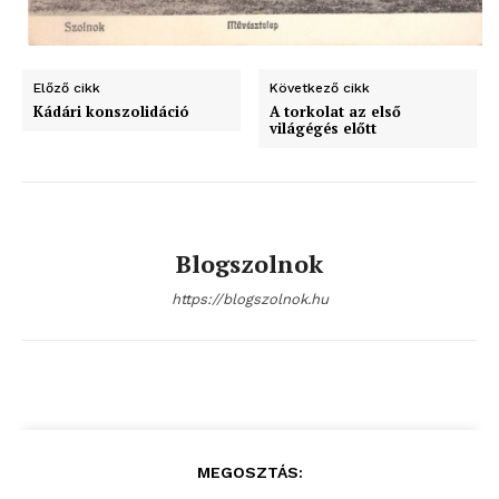
blogSZOLNOK
szubjektív élményportál
Előző cikk
Következő cikk
Kádári konszolidáció
A torkolat az első
világégés előtt
Blogszolnok
https://blogszolnok.hu
ELŐFIZETÉS
MEGOSZTÁS: