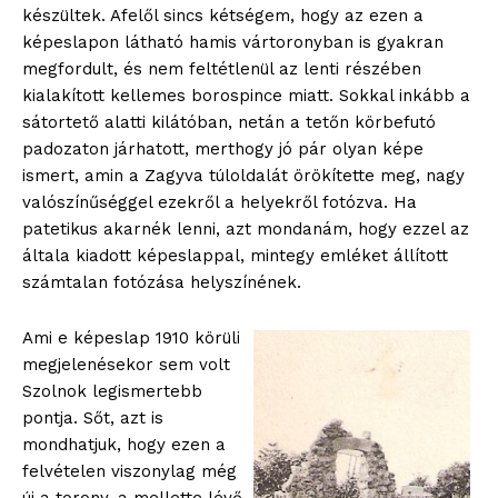
készültek. Afelől sincs kétségem, hogy az ezen a
képeslapon látható hamis vártoronyban is gyakran
megfordult, és nem feltétlenül az lenti részében
kialakított kellemes borospince miatt. Sokkal inkább a
sátortető alatti kilátóban, netán a tetőn körbefutó
padozaton járhatott, merthogy jó pár olyan képe
ismert, amin a Zagyva túloldalát örökítette meg, nagy
valószínűséggel ezekről a helyekről fotózva. Ha
patetikus akarnék lenni, azt mondanám, hogy ezzel az
általa kiadott képeslappal, mintegy emléket állított
számtalan fotózása helyszínének.
Ami e képeslap 1910 körüli
megjelenésekor sem volt
Szolnok legismertebb
pontja. Sőt, azt is
mondhatjuk, hogy ezen a
felvételen viszonylag még