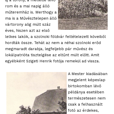
új a torony, a mellette lévő
rom és a mai napig álló
műteremház is. Merthogy a
ma is a Művésztelepen álló
vártorony alig múlt száz
éves, hiszen azt az első
lelkes lakók, a szolnoki földvár feltételezett köveiből
hordták össze. Tehát az nem a néhai szolnoki erőd
megmaradt darabja, legfeljebb pár művész és
lokálpatrióta tisztelgése az eltűnt múlt előtt. Amit
egyébként Szigeti Henrik fotója remekül ad vissza.
A Mester kiadásában
megjelent képeslap
birtokomban lévő
példánya esetében
természetesen nem
csak a felhasznált
fotó az érdekes,