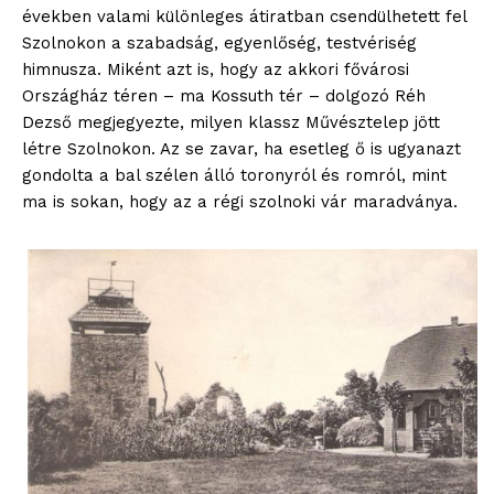
években valami különleges átiratban csendülhetett fel
Szolnokon a szabadság, egyenlőség, testvériség
himnusza. Miként azt is, hogy az akkori fővárosi
Országház téren – ma Kossuth tér – dolgozó Réh
Dezső megjegyezte, milyen klassz Művésztelep jött
létre Szolnokon. Az se zavar, ha esetleg ő is ugyanazt
gondolta a bal szélen álló toronyról és romról, mint
ma is sokan, hogy az a régi szolnoki vár maradványa.