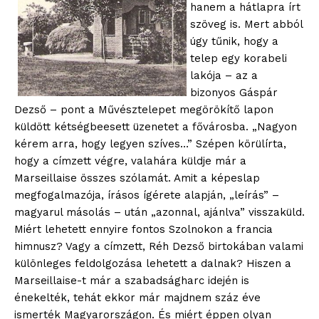
hanem a hátlapra írt
szöveg is. Mert abból
úgy tűnik, hogy a
telep egy korabeli
lakója – az a
bizonyos Gáspár
Dezső – pont a Művésztelepet megörökítő lapon
küldött kétségbeesett üzenetet a fővárosba. „Nagyon
kérem arra, hogy legyen szíves…” Szépen körülírta,
hogy a címzett végre, valahára küldje már a
Marseillaise összes szólamát. Amit a képeslap
megfogalmazója, írásos ígérete alapján, „leírás” –
magyarul másolás – után „azonnal, ajánlva” visszaküld.
Miért lehetett ennyire fontos Szolnokon a francia
himnusz? Vagy a címzett, Réh Dezső birtokában valami
különleges feldolgozása lehetett a dalnak? Hiszen a
Marseillaise-t már a szabadságharc idején is
énekelték, tehát ekkor már majdnem száz éve
ismerték Magyarországon. És miért éppen olyan