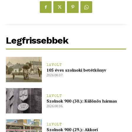
Hasznos
bSZ fiók
Előfizetés
Kapcsolat
Legfrissebbek
Adatkezelési tájékoztató
Hirdetés
1XVOLT
105 éves szolnoki betétkönyv
2026.08.07.
1XVOLT
Szolnok 900 (30.): Különös hármas
2026.08.06.
1XVOLT
Szolnok 900 (29.): Akkori