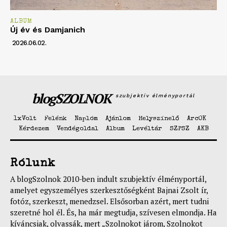
ALBUM
Új év és Damjanich
2026.06.02.
blogSZOLNOK
szubjektív élményportál
1xVolt
Felénk
Naplóm
Ajánlom
Helyszínelő
ArcOK
Kérdezem
Vendégoldal
Album
Levéltár
SZPSZ
AKB
Rólunk
A blogSzolnok 2010-ben indult szubjektív élményportál,
amelyet egyszemélyes szerkesztőségként Bajnai Zsolt ír,
fotóz, szerkeszt, menedzsel. Elsősorban azért, mert tudni
szeretné hol él. És, ha már megtudja, szívesen elmondja. Ha
kíváncsiak, olvassák, mert „Szolnokot járom, Szolnokot