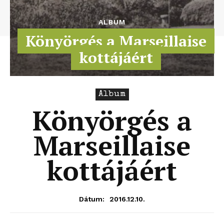
ALBUM
Könyörgés a Marseillaise
kottájáért
Album
Könyörgés a
Marseillaise
kottájáért
2016.12.10.
Dátum: