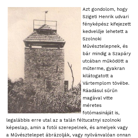
Azt gondolom, hogy
Szigeti Henrik udvari
fényképész kifejezett
kedvelője lehetett a
Szolnoki
Művésztelepnek, és
bár mindig a Szapáry
utcában működött a
műterme, gyakran
kilátogatott a
Vártemplom tövébe.
Ráadásul sűrűn
magával vitte
méretes
fotómasináját is,
legalábbis erre utal az a talán féltucatnyi szolnoki
képeslap, amin a fotói szerepelnek, és amelyek vagy
a Művésztelepet ábrázolják, vagy nyilvánvalóan onnan