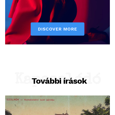
Kapcsolódó
További írások