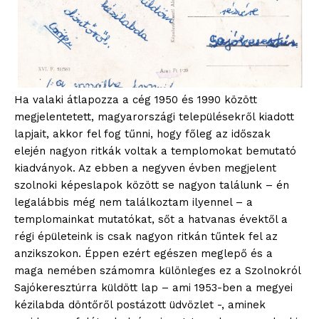
Ha valaki átlapozza a cég 1950 és 1990 között
megjelentetett, magyarországi településekről kiadott
lapjait, akkor fel fog tűnni, hogy főleg az időszak
elején nagyon ritkák voltak a templomokat bemutató
kiadványok. Az ebben a negyven évben megjelent
szolnoki képeslapok között se nagyon találunk – én
legalábbis még nem találkoztam ilyennel – a
templomainkat mutatókat, sőt a hatvanas évektől a
régi épületeink is csak nagyon ritkán tűntek fel az
anzikszokon. Éppen ezért egészen meglepő és a
maga nemében számomra különleges ez a Szolnokról
Sajókeresztúrra küldött lap – ami 1953-ben a megyei
kézilabda döntőről postázott üdvözlet -, aminek