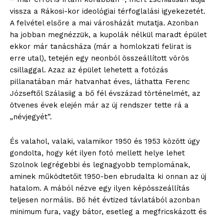
vissza a Rákosi-kor ideológiai térfoglalási igyekezetét.
A felvétel elsőre a mai városházát mutatja. Azonban
ha jobban megnézzük, a kupolák nélkül maradt épület
ekkor már tanácsháza (már a homlokzati felirat is
erre utal), tetején egy neonból összeállított vörös
csillaggal. Azaz az épület lehetett a fotózás
pillanatában már hatvanhat éves, láthatta Ferenc
Józseftől Szálasiig a bő fél évszázad történelmét, az
ötvenes évek elején már az új rendszer tette rá a
„névjegyét”.
És valahol, valaki, valamikor 1950 és 1953 között úgy
gondolta, hogy két ilyen fotó mellett helye lehet
Szolnok legrégebbi és legnagyobb templomának,
aminek működtetőit 1950-ben ebrudalta ki onnan az új
hatalom. A mából nézve egy ilyen képösszeállítás
teljesen normális. Bő hét évtized távlatából azonban
minimum fura, vagy bátor, esetleg a megfricskázott és