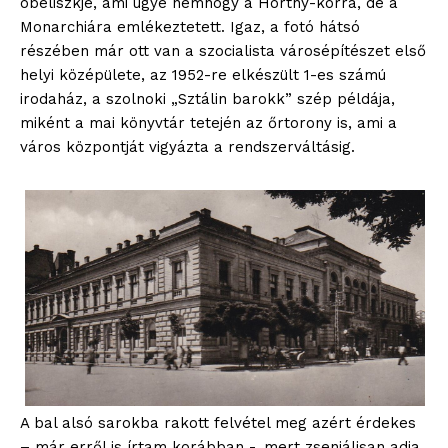
obeliszkje, ami ugye nemhogy a Horthy-korra, de a
Monarchiára emlékeztetett. Igaz, a fotó hátsó
részében már ott van a szocialista városépítészet első
helyi középülete, az 1952-re elkészült 1-es számú
irodaház, a szolnoki „Sztálin barokk” szép példája,
miként a mai könyvtár tetején az őrtorony is, ami a
város központját vigyázta a rendszerváltásig.
A bal alsó sarokba rakott felvétel meg azért érdekes
– már erről is írtam korábban -, mert zseniálisan adja