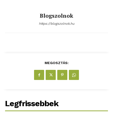
ELŐFIZETÉS
Blogszolnok
https://blogszolnok.hu
Hasznos
bSZ fiók
Előfizetés
Kapcsolat
MEGOSZTÁS:
Adatkezelési tájékoztató
Hirdetés
Legfrissebbek