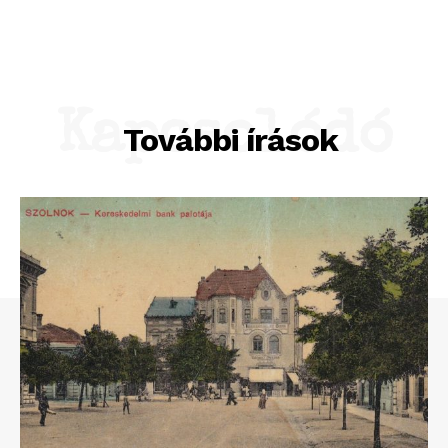
Kapcsolódó
További írások