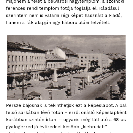
majdnem a felét a belvárosi nagytemplom, a szolnoki
ferences rendi templom fotója foglalja el. Ráadásul
szerintem nem is valami régi képet használt a kiadó,
hanem a fák alapján egy háború utáni felvételt.
Persze bájosnak is tekinthetjük ezt a képeslapot. A bal
felső sarkában lévő fotón – erről önálló képeslapként
korábban szintén írtam – ugyanis még látható a 68-as
gyalogezred jó évtizeddel később „kiebrudalt”