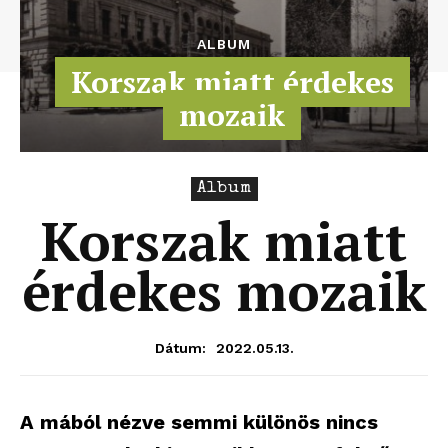
ALBUM
Korszak miatt érdekes
mozaik
Album
Korszak miatt
érdekes mozaik
2022.05.13.
Dátum:
A mából nézve semmi különös nincs