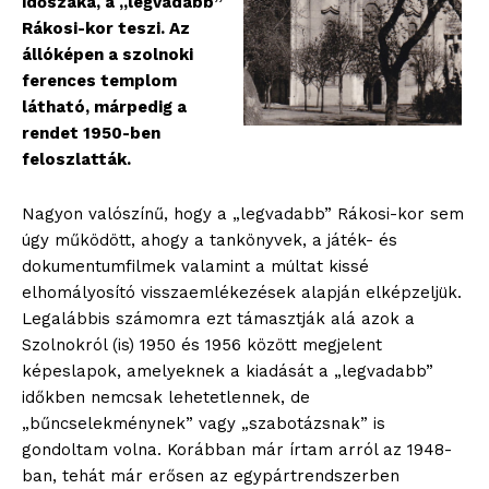
időszaka, a „legvadabb”
Rákosi-kor teszi. Az
állóképen a szolnoki
ferences templom
látható, márpedig a
rendet 1950-ben
feloszlatták.
Nagyon valószínű, hogy a „legvadabb” Rákosi-kor sem
úgy működött, ahogy a tankönyvek, a játék- és
dokumentumfilmek valamint a múltat kissé
elhomályosító visszaemlékezések alapján elképzeljük.
Legalábbis számomra ezt támasztják alá azok a
Szolnokról (is) 1950 és 1956 között megjelent
képeslapok, amelyeknek a kiadását a „legvadabb”
időkben nemcsak lehetetlennek, de
„bűncselekménynek” vagy „szabotázsnak” is
gondoltam volna. Korábban már írtam arról az 1948-
ban, tehát már erősen az egypártrendszerben