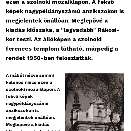
ezen a szolnoki mozaiklapon. A fekvő
képek nagypéldányszámú anzikszokon is
megjelentek önállóan. Meglepővé a
kiadás időszaka, a "legvadabb" Rákosi-
kor teszi. Az állóképen a szolnoki
ferences templom látható, márpedig a
rendet 1950-ben feloszlatták.
A mából nézve semmi
különös nincs ezen a
szolnoki mozaiklapon. A
fekvő képek
nagypéldányszámú
anzikszokon is
megjelentek önállóan.
Meglepővé a kiadás