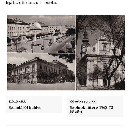
kijátszott cenzúra esete.
blogSZOLNOK
szubjektív élményportál
Előző cikk
Következő cikk
Szandáról küldve
Szolnok főtere 1968-72
között