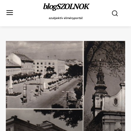
blogSZOLNOK
szubjektív élményportál