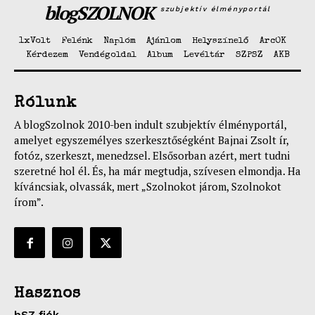
blogSZOLNOK
szubjektív élményportál
1xVolt
Felénk
Naplóm
Ajánlom
Helyszínelő
ArcOK
Kérdezem
Vendégoldal
Album
Levéltár
SZPSZ
AKB
Rólunk
A blogSzolnok 2010-ben indult szubjektív élményportál,
amelyet egyszemélyes szerkesztőségként Bajnai Zsolt ír,
fotóz, szerkeszt, menedzsel. Elsősorban azért, mert tudni
szeretné hol él. És, ha már megtudja, szívesen elmondja. Ha
kíváncsiak, olvassák, mert „Szolnokot járom, Szolnokot
írom”.
Hasznos
bSZ fiók