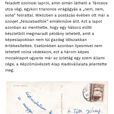
feladott szolnoki lapról, amin simán látható a Táncsics
utca végi, egykori trianonos virágágyás a „nem, nem,
soha” felirattal. Miközben a postázás évében ott már a
szovjet „felszabadítók” emlékműve állt. Azt a lapot
azonban az menthette, hogy egy háború előtti
készletből megmaradt példány lehetett, amit a
képeslapokban nem túl gazdag időszakban
értékesítettek. Esetünkben azonban ilyesmivel nem
lehetett volna védekezni, ezt a három képes
mozaiklapot ugyanis már az üzletág egy szem állami
cége, a Képzőművészeti Alap Kiadóvállalata jelentette
meg.