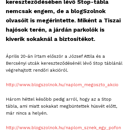
kereszteződésében lévő Stop-tábla
nemcsak engem, de a blogSzolnok
olvasóit is megérintette. Miként a Tiszai
hajósok terén, a járdán parkolók is
kiverik sokaknál a biztosítékot.
Április 20-án írtam először a József Attila és a
Bercsényi utcák kereszteződésénél lévő Stop táblánál
végrehajtott rendőri akcióról.
http://www.blogszolnok.hu/naplom_megoszto_akcio
Három héttel később pedig arról, hogy az a Stop
tábla, ami miatt sokakat megbüntettek húsvét előtt,
már nincs a helyén.
http://www.blogszolnok.hu/naplom_sznek_egy_pofon