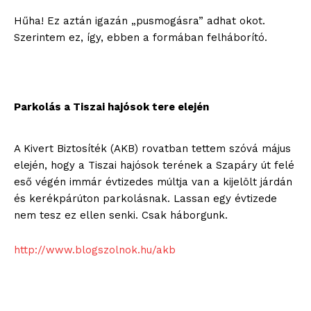
Hűha! Ez aztán igazán „pusmogásra” adhat okot.
Szerintem ez, így, ebben a formában felháborító.
Parkolás a Tiszai hajósok tere elején
A Kivert Biztosíték (AKB) rovatban tettem szóvá május
elején, hogy a Tiszai hajósok terének a Szapáry út felé
eső végén immár évtizedes múltja van a kijelölt járdán
és kerékpárúton parkolásnak. Lassan egy évtizede
nem tesz ez ellen senki. Csak háborgunk.
http://www.blogszolnok.hu/akb