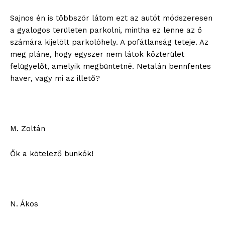
Sajnos én is többször látom ezt az autót módszeresen
a gyalogos területen parkolni, mintha ez lenne az ő
számára kijelölt parkolóhely. A pofátlanság teteje. Az
meg pláne, hogy egyszer nem látok közterület
felügyelőt, amelyik megbüntetné. Netalán bennfentes
haver, vagy mi az illető?
ELŐFIZETÉS
M. Zoltán
Hasznos
Ők a kötelező bunkók!
bSZ fiók
Előfizetés
Kapcsolat
Adatkezelési tájékoztató
N. Ákos
Hirdetés