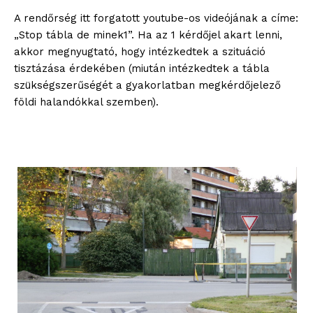
A rendőrség itt forgatott youtube-os videójának a címe:
„Stop tábla de minek1”. Ha az 1 kérdőjel akart lenni,
akkor megnyugtató, hogy intézkedtek a szituáció
tisztázása érdekében (miután intézkedtek a tábla
szükségszerűségét a gyakorlatban megkérdőjelező
földi halandókkal szemben).