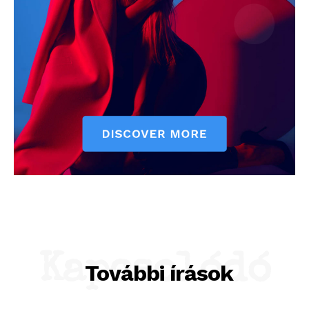
Kapcsolódó
További írások