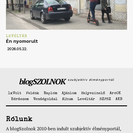
LEVÉLTÁR
Én nyomorult
2026.05.22.
blogSZOLNOK
szubjektív élményportál
1xVolt
Felénk
Naplóm
Ajánlom
Helyszínelő
ArcOK
Kérdezem
Vendégoldal
Album
Levéltár
SZPSZ
AKB
Rólunk
A blogSzolnok 2010-ben indult szubjektív élményportál,