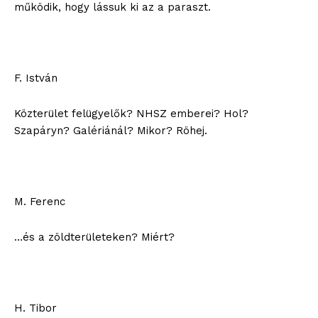
működik, hogy lássuk ki az a paraszt.
F. István
Közterület felügyelők? NHSZ emberei? Hol?
Szapáryn? Galériánál? Mikor? Röhej.
M. Ferenc
blogSZOLNOK
…és a zöldterületeken? Miért?
szubjektív élményportál
H. Tibor