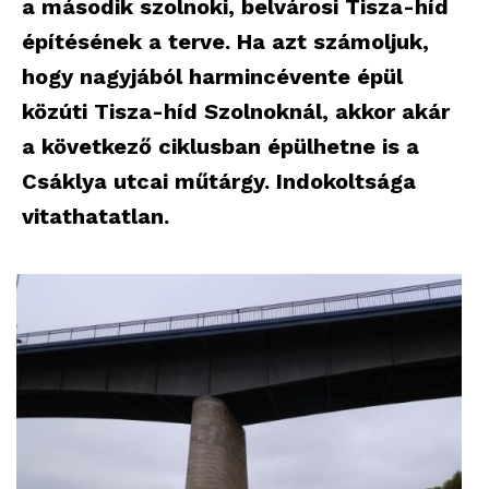
a második szolnoki, belvárosi Tisza-híd
építésének a terve. Ha azt számoljuk,
hogy nagyjából harmincévente épül
közúti Tisza-híd Szolnoknál, akkor akár
a következő ciklusban épülhetne is a
Csáklya utcai műtárgy. Indokoltsága
vitathatatlan.