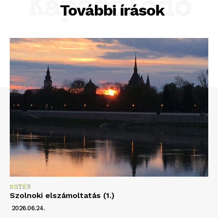
Kapcsolódó
További írások
EGYÉB
Szolnoki elszámoltatás (1.)
2026.06.24.