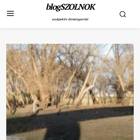
blogSZOLNOK
szubjektív élményportál