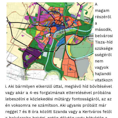
A
magam
részéről
a
második,
belvárosi
Tisza-híd
szüksége
sségéről
nem
vagyok
hajlandó
vitatkozn
i. Aki bármilyen elkerülő úttal, meglévő híd bővítésével
vagy akár a 4-es forgalmának elterelésével próbálna
lebeszélni e közlekedési műtárgy fontosságáról, az az
én voksomra ne számítson. Aki ugyanis próbált már
reggel 7 és 8 óra között Szanda vagy a Kertváros felől