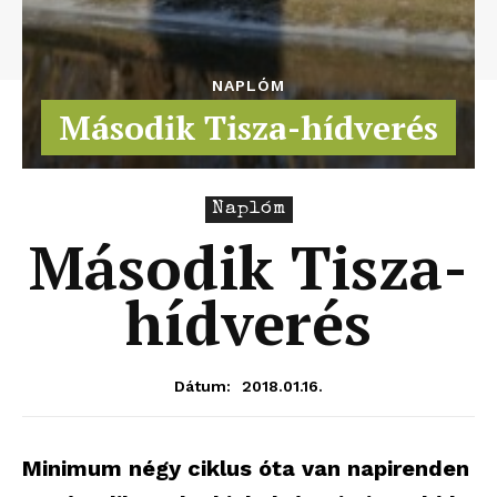
NAPLÓM
Második Tisza-hídverés
Naplóm
Második Tisza-
hídverés
2018.01.16.
Dátum:
Minimum négy ciklus óta van napirenden