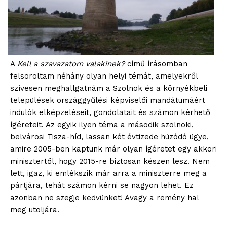
A
Kell a szavazatom valakinek?
című írásomban
felsoroltam néhány olyan helyi témát, amelyekről
szívesen meghallgatnám a Szolnok és a környékbeli
települések országgyűlési képviselői mandátumáért
indulók elképzeléseit, gondolatait és számon kérhető
ígéreteit. Az egyik ilyen téma a második szolnoki,
belvárosi Tisza-híd, lassan két évtizede húzódó ügye,
amire 2005-ben kaptunk már olyan ígéretet egy akkori
minisztertől, hogy 2015-re biztosan készen lesz. Nem
lett, igaz, ki emlékszik már arra a miniszterre meg a
pártjára, tehát számon kérni se nagyon lehet. Ez
azonban ne szegje kedvünket! Avagy a remény hal
meg utoljára.