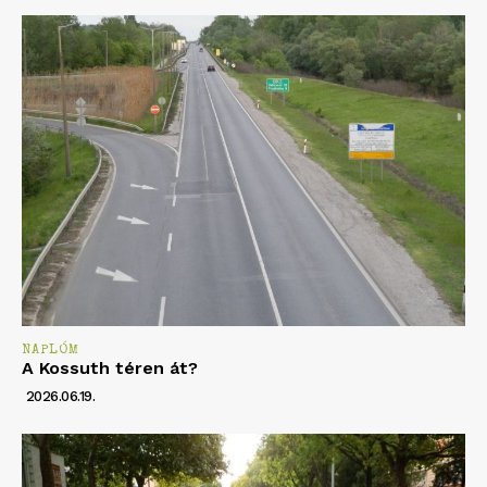
NAPLÓM
A Kossuth téren át?
2026.06.19.