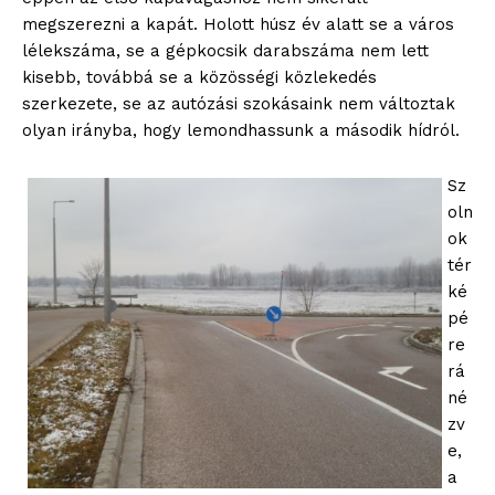
megszerezni a kapát. Holott húsz év alatt se a város
lélekszáma, se a gépkocsik darabszáma nem lett
kisebb, továbbá se a közösségi közlekedés
szerkezete, se az autózási szokásaink nem változtak
olyan irányba, hogy lemondhassunk a második hídról.
Sz
oln
ok
tér
ké
pé
re
rá
né
zv
e,
a