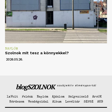
NAPLÓM
Szolnok mit tesz a könnyekkel?
2026.05.26.
blogSZOLNOK
szubjektív élményportál
1xVolt
Felénk
Naplóm
Ajánlom
Helyszínelő
ArcOK
Kérdezem
Vendégoldal
Album
Levéltár
SZPSZ
AKB