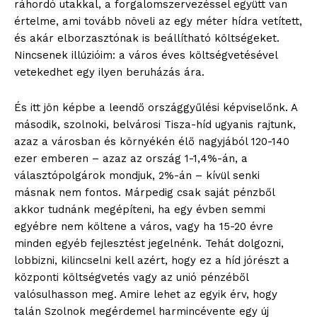
ráhordó utakkal, a forgalomszervezéssel együtt van
értelme, ami tovább növeli az egy méter hídra vetített,
és akár elborzasztónak is beállítható költségeket.
Nincsenek illúzióim: a város éves költségvetésével
vetekedhet egy ilyen beruházás ára.
blogSZOLNOK
szubjektív élményportál
És itt jön képbe a leendő országgyűlési képviselőnk. A
második, szolnoki, belvárosi Tisza-híd ugyanis rajtunk,
azaz a városban és környékén élő nagyjából 120-140
ezer emberen – azaz az ország 1-1,4%-án, a
választópolgárok mondjuk, 2%-án – kívül senki
másnak nem fontos. Márpedig csak saját pénzből
akkor tudnánk megépíteni, ha egy évben semmi
egyébre nem költene a város, vagy ha 15-20 évre
minden egyéb fejlesztést jegelnénk. Tehát dolgozni,
lobbizni, kilincselni kell azért, hogy ez a híd jórészt a
központi költségvetés vagy az unió pénzéből
valósulhasson meg. Amire lehet az egyik érv, hogy
ELŐFIZETÉS
talán Szolnok megérdemel harmincévente egy új