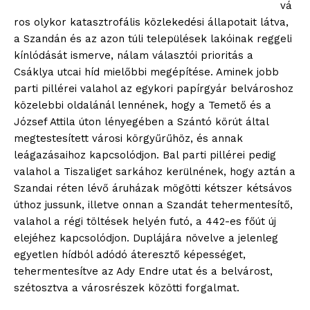
vá
ros olykor katasztrofális közlekedési állapotait látva,
a Szandán és az azon túli települések lakóinak reggeli
kínlódását ismerve, nálam választói prioritás a
Csáklya utcai híd mielőbbi megépítése. Aminek jobb
parti pillérei valahol az egykori papírgyár belvároshoz
közelebbi oldalánál lennének, hogy a Temető és a
József Attila úton lényegében a Szántó körút által
megtestesített városi körgyűrűhöz, és annak
leágazásaihoz kapcsolódjon. Bal parti pillérei pedig
valahol a Tiszaliget sarkához kerülnének, hogy aztán a
Szandai réten lévő áruházak mögötti kétszer kétsávos
úthoz jussunk, illetve onnan a Szandát tehermentesítő,
valahol a régi töltések helyén futó, a 442-es főút új
elejéhez kapcsolódjon. Duplájára növelve a jelenleg
egyetlen hídból adódó áteresztő képességet,
tehermentesítve az Ady Endre utat és a belvárost,
szétosztva a városrészek közötti forgalmat.