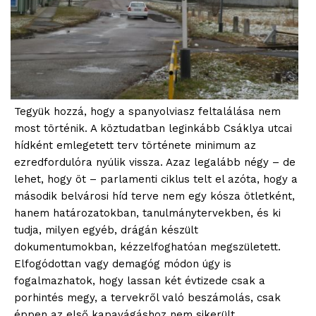
Tegyük hozzá, hogy a spanyolviasz feltalálása nem
most történik. A köztudatban leginkább Csáklya utcai
hídként emlegetett terv története minimum az
ezredfordulóra nyúlik vissza. Azaz legalább négy – de
lehet, hogy öt – parlamenti ciklus telt el azóta, hogy a
második belvárosi híd terve nem egy kósza ötletként,
hanem határozatokban, tanulmánytervekben, és ki
tudja, milyen egyéb, drágán készült
dokumentumokban, kézzelfoghatóan megszületett.
Elfogódottan vagy demagóg módon úgy is
fogalmazhatok, hogy lassan két évtizede csak a
porhintés megy, a tervekről való beszámolás, csak
éppen az első kapavágáshoz nem sikerült