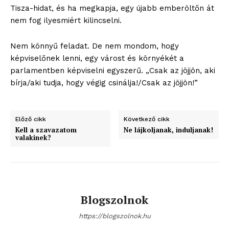
Tisza-hidat, és ha megkapja, egy újabb emberöltőn át
nem fog ilyesmiért kilincselni.
Hasznos
Nem könnyű feladat. De nem mondom, hogy
képviselőnek lenni, egy várost és környékét a
bSZ fiók
parlamentben képviselni egyszerű. „Csak az jöjjön, aki
Előfizetés
bírja/aki tudja, hogy végig csinálja!/Csak az jöjjön!”
Kapcsolat
Adatkezelési tájékoztató
Előző cikk
Következő cikk
Hirdetés
Kell a szavazatom
Ne lájkoljanak, induljanak!
valakinek?
Blogszolnok
https://blogszolnok.hu