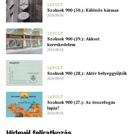
1XVOLT
Szolnok 900 (30.): Különös hármas
2026.08.06.
1XVOLT
Szolnok 900 (29.): Akkori
kereskedelem
2026.08.05.
1XVOLT
Szolnok 900 (28.): Aktív bélyeggyűjtők
2026.08.04.
1XVOLT
Szolnok 900 (27.): Az összefogás
lapja?
2026.08.03.
Hírlevél feliratkozás