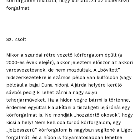
körforgalom feladata, hogy korlátozza az odaérkező
forgalmat.
Sz. Zsolt
Mikor a szandai rétre vezető körforgalom épült (a
2000-es évek elején), akkor jeleztem először az akkori
városvezetésnek, de nem mozdultak. A „bővített”
hídszerkezetekre is számos példa van külföldön (vagy
például a bajai Duna hídon). A járda helyére kerülő
sávból pedig ki lehet zárni a nagy súlyú
teherjárműveket. Ha a hídon végre bármi is történne,
blogSZOLNOK
érdemes egyúttal kialakítani a tiszaligeti lejárónál egy
szubjektív élményportál
körforgalmat is. Ne mondják „hozzáértő okosok”, hogy
kicsi a hely! Nem kell oda turbó körforgalom, egy
„jelzésszerű” körforgalom is nagyban segítené a Liget
forgalmát, és a hídon is folyamatosabban lehetne