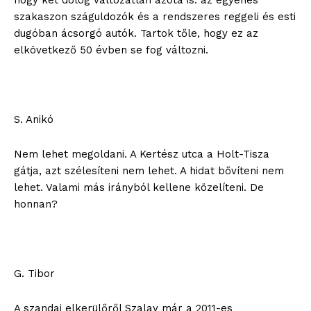
hogy két dolog változatlan azóta is: az egyenes
szakaszon száguldozók és a rendszeres reggeli és esti
dugóban ácsorgó autók. Tartok tőle, hogy ez az
elkövetkező 50 évben se fog változni.
S. Anikó
Nem lehet megoldani. A Kertész utca a Holt-Tisza
gátja, azt szélesíteni nem lehet. A hidat bővíteni nem
lehet. Valami más irányból kellene közelíteni. De
honnan?
G. Tibor
A szandai elkerülőről Szalay már a 2011-es