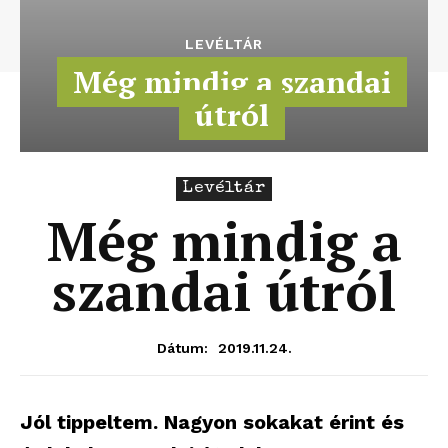
LEVÉLTÁR
Még mindig a szandai
útról
Levéltár
Még mindig a
szandai útról
2019.11.24.
Dátum:
Jól tippeltem. Nagyon sokakat érint és