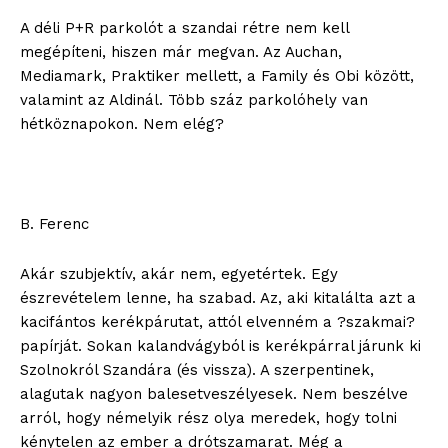
Hirdetés
A déli P+R parkolót a szandai rétre nem kell
megépíteni, hiszen már megvan. Az Auchan,
Mediamark, Praktiker mellett, a Family és Obi között,
valamint az Aldinál. Több száz parkolóhely van
hétköznapokon. Nem elég?
B. Ferenc
Akár szubjektív, akár nem, egyetértek. Egy
észrevételem lenne, ha szabad. Az, aki kitalálta azt a
kacifántos kerékpárutat, attól elvenném a ?szakmai?
papírját. Sokan kalandvágyból is kerékpárral járunk ki
Szolnokról Szandára (és vissza). A szerpentinek,
alagutak nagyon balesetveszélyesek. Nem beszélve
arról, hogy némelyik rész olya meredek, hogy tolni
kénytelen az ember a drótszamarat. Még a