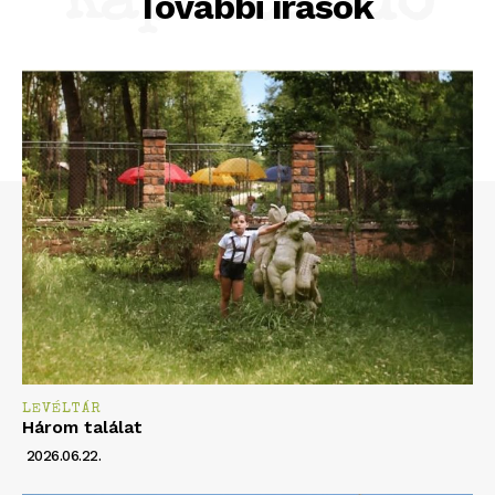
Kapcsolódó
További írások
LEVÉLTÁR
Három találat
2026.06.22.