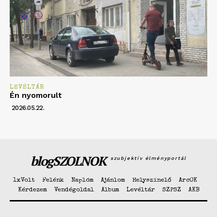
LEVÉLTÁR
Én nyomorult
2026.05.22.
blogSZOLNOK
szubjektív élményportál
1xVolt
Felénk
Naplóm
Ajánlom
Helyszínelő
ArcOK
Kérdezem
Vendégoldal
Album
Levéltár
SZPSZ
AKB