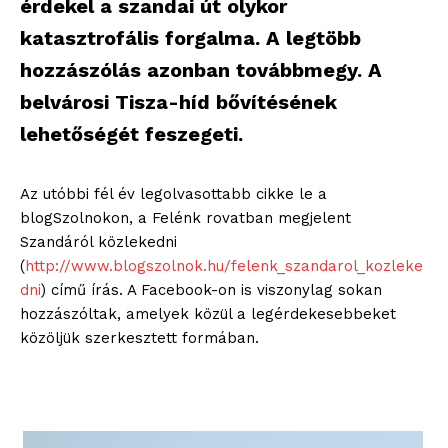
érdekel a szandai út olykor
katasztrofális forgalma. A legtöbb
hozzászólás azonban továbbmegy. A
belvárosi Tisza-híd bővítésének
lehetőségét feszegeti.
Az utóbbi fél év legolvasottabb cikke le a
blogSzolnokon, a Felénk rovatban megjelent
Szandáról közlekedni
(
http://www.blogszolnok.hu/felenk_szandarol_kozleke
dni
) című írás. A Facebook-on is viszonylag sokan
hozzászóltak, amelyek közül a legérdekesebbeket
közöljük szerkesztett formában.