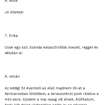
A. Attila
Jó ötletek!
T. Erika
Csak egy szó: Szanda katasztrofális övezet, reggel és
délután is!
Á. István
Az eddigi 53 évemből az első majdnem 30-at a
Kertvárosban töltöttem, a teraszunkról pont rálátva a
442-esre. Szüleim a mai napig ott élnek. Állíthatom,