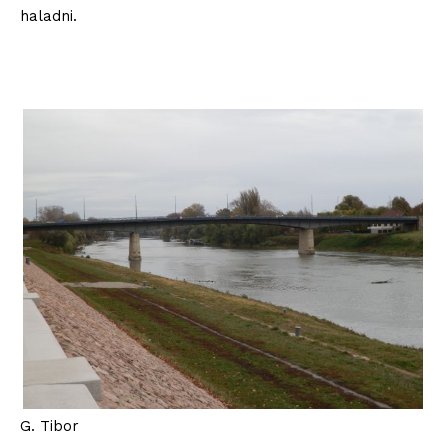
haladni.
ELŐFIZETÉS
Hasznos
bSZ fiók
Előfizetés
Kapcsolat
G. Tibor
Adatkezelési tájékoztató