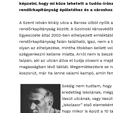
képzelni, hogy mi köze lehetett a tudós-írón
rendőrkapitányság épületéhez és a városhoz
A Szent István király utca a Baross útból nyílik 
rendőrkapitányság között. A Szolnoki Városvédő
Egyesülete által 2002-ben elhelyezett emléktáb
rendőrkapitányság falán található, igaz, nem a be
olyan az elhelyezése, mintha titokban kellett vo
szégyenkezni kellene miatta. Arról nem is besz
blogSZ
talpán, aki az utcán állva el tudja olvasni a m
szubje
magasságban lévő táblát. Megemlékezésre se nag
élményp
koszorút, már ha lenne valami kampó, amin fenn
Sokáig nem tudtam, hogy 
eredetileg iskolának, még
Vasút utcának, vagy Vasúti
„iskolasor” első elemeként
hogy mikor is épült a 10 