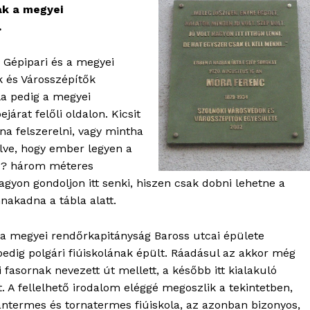
ak a megyei
.
a Gépipari és a megyei
k és Városszépítők
la pedig a megyei
járat felőli oldalon. Kicsit
lna felszerelni, vagy mintha
élve, hogy ember legyen a
OLNOK
ajd? három méteres
ktív
yon gondoljon itt senki, hiszen csak dobni lehetne a
ortál
akadna a tábla alatt.
Hasznos
a megyei rendőrkapitányság Baross utcai épülete
pedig polgári fiúiskolának épült. Ráadásul az akkor még
bSZ fiók
 fasornak nevezett út mellett, a később itt kialakuló
Előfizetés
. A fellelhető irodalom eléggé megoszlik a tekintetben,
Kapcsolat
tantermes és tornatermes fiúiskola, az azonban bizonyos,