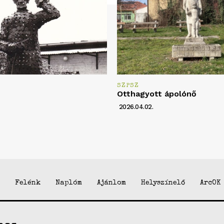
SZPSZ
Otthagyott ápolónő
2026.04.02.
Felénk
Naplóm
Ajánlom
Helyszínelő
ArcOK