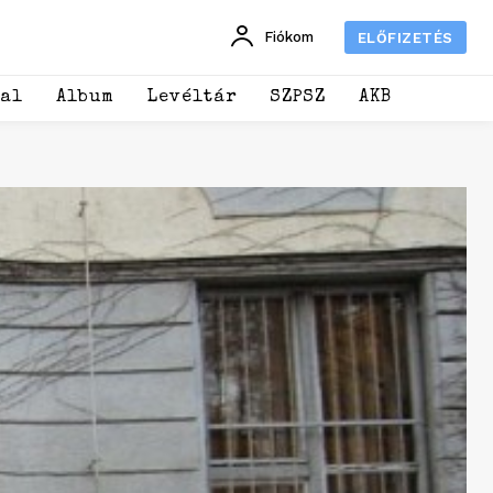
Fiókom
ELŐFIZETÉS
dal
Album
Levéltár
SZPSZ
AKB