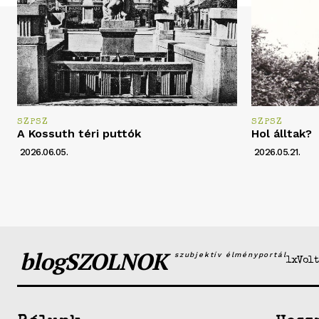
SZPSZ
SZPSZ
A Kossuth téri puttók
Hol álltak?
2026.06.05.
2026.05.21.
blogSZOLNOK
szubjektív élményportál
1xVolt