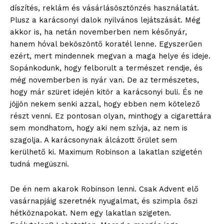
díszítés, reklám és vásárlásösztönzés használatát.
Plusz a karácsonyi dalok nyilvános lejátszását. Még
akkor is, ha netán novemberben nem későnyár,
hanem hóval beköszöntő koratél lenne. Egyszerűen
ezért, mert mindennek megvan a maga helye és ideje.
Sopánkodunk, hogy felborult a természet rendje, és
még novemberben is nyár van. De az természetes,
hogy már szüret idején kitör a karácsonyi buli. És ne
jöjjön nekem senki azzal, hogy ebben nem kötelező
részt venni. Ez pontosan olyan, minthogy a cigarettára
sem mondhatom, hogy aki nem szívja, az nem is
szagolja. A karácsonynak álcázott őrület sem
kerülhető ki. Maximum Robinson a lakatlan szigetén
tudná megúszni.
De én nem akarok Robinson lenni. Csak Advent elő
vasárnapjáig szeretnék nyugalmat, és szimpla őszi
hétköznapokat. Nem egy lakatlan szigeten.