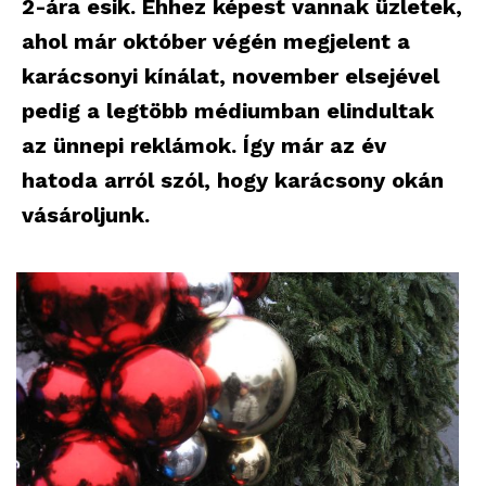
2-ára esik. Ehhez képest vannak üzletek,
ahol már október végén megjelent a
karácsonyi kínálat, november elsejével
pedig a legtöbb médiumban elindultak
az ünnepi reklámok. Így már az év
hatoda arról szól, hogy karácsony okán
vásároljunk.