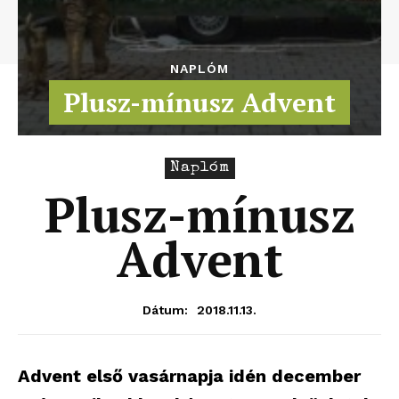
NAPLÓM
Plusz-mínusz Advent
Naplóm
Plusz-mínusz
Advent
2018.11.13.
Dátum:
Advent első vasárnapja idén december