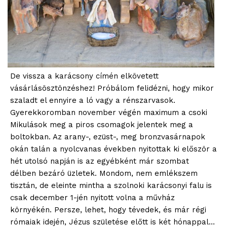
De vissza a karácsony címén elkövetett
vásárlásösztönzéshez! Próbálom felidézni, hogy mikor
szaladt el ennyire a ló vagy a rénszarvasok.
Gyerekkoromban november végén maximum a csoki
Mikulások meg a piros csomagok jelentek meg a
boltokban. Az arany-, ezüst-, meg bronzvasárnapok
okán talán a nyolcvanas években nyitottak ki először a
hét utolsó napján is az egyébként már szombat
délben bezáró üzletek. Mondom, nem emlékszem
tisztán, de eleinte mintha a szolnoki karácsonyi falu is
csak december 1-jén nyitott volna a művház
környékén. Persze, lehet, hogy tévedek, és már régi
rómaiak idején, Jézus születése előtt is két hónappal…