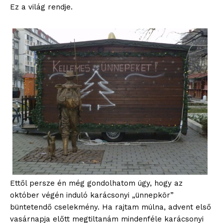
Ez a világ rendje.
Ettől persze én még gondolhatom úgy, hogy az
október végén induló karácsonyi „ünnepkör”
büntetendő cselekmény. Ha rajtam múlna, advent első
vasárnapja előtt megtiltanám mindenféle karácsonyi