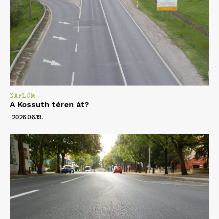
NAPLÓM
A Kossuth téren át?
2026.06.19.