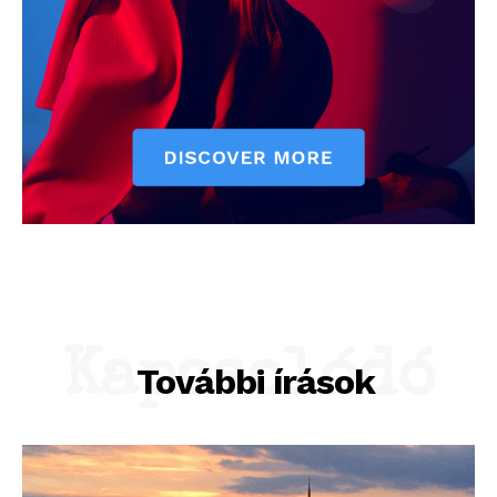
Kapcsolódó
További írások