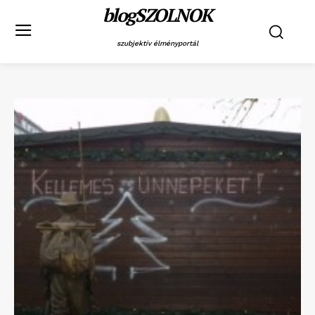
blogSZOLNOK
szubjektív élményportál