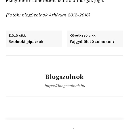
Esélytelen? Lehetetlen. Marad a morgás joga.
(Fotók: blogSzolnok Arhívum 2012-2016)
blogSZOLNOK
szubjektív élményportál
Előző cikk
Következő cikk
Szolnoki pipacsok
Fajgyűlölet Szolnokon?
Blogszolnok
https://blogszolnok.hu
ELŐFIZETÉS