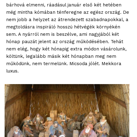
bárhová elmenni, ráadásul január első két hetében
még mintha kómában ténferegne az egész ország. De
nem jobb a helyzet az átrendezett szabadnapokkal, a
megtoldásra inspiráló hosszú hétvégék környékén
sem. A nyárról nem is beszélve, ami nagyjából két
hónap pauzát jelent az ország működésében. Tehát
nem elég, hogy két hónapig extra módon vásárolunk,
költünk, legalább másik két hónapban meg nem
működünk, nem termelünk. Micsoda jólét. Mekkora
luxus.