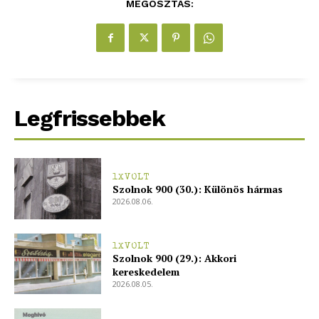
MEGOSZTÁS:
Hasznos
bSZ fiók
Előfizetés
Kapcsolat
Adatkezelési tájékoztató
Legfrissebbek
Hirdetés
1XVOLT
Szolnok 900 (30.): Különös hármas
2026.08.06.
1XVOLT
Szolnok 900 (29.): Akkori
kereskedelem
2026.08.05.