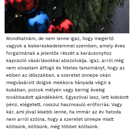
Mondhatnám, de nem lenne igaz, hogy megértő
vagyok a kiskereskedelemmel szemben, amely éves
forgalmának a jelentős részét a karácsonyhoz
kapcsoló vásárlásokkal abszolválja. Igaz, arról még
nem olvastam átfogó és hiteles tanulmányt, hogy az
ebben az időszakban, a szeretet ünnepe okán
megvásárolt dolgok mekkora hányada végzi a
kukában, polcok mélyén vagy kering évekig
továbbadott ajándékként. Egyszóval lesz, lett kidobott
pénz, elégetett, rosszul hasznosuló erőforrás. Vagy
kár, ami jóval kisebb lenne, ha immár az év hatoda
nem arról szólna, hogy a szeretet ünnepe miatt
költsünk, költsünk, még többet költsünk.