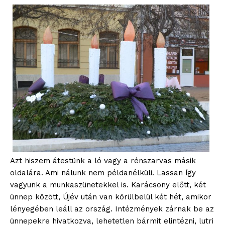
Azt hiszem átestünk a ló vagy a rénszarvas másik
oldalára. Ami nálunk nem példanélküli. Lassan így
vagyunk a munkaszünetekkel is. Karácsony előtt, két
ünnep között, Újév után van körülbelül két hét, amikor
lényegében leáll az ország. Intézmények zárnak be az
ünnepekre hivatkozva, lehetetlen bármit elintézni, lutri