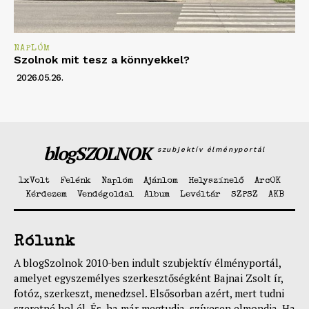
NAPLÓM
Szolnok mit tesz a könnyekkel?
2026.05.26.
blogSZOLNOK
szubjektív élményportál
1xVolt
Felénk
Naplóm
Ajánlom
Helyszínelő
ArcOK
Kérdezem
Vendégoldal
Album
Levéltár
SZPSZ
AKB
Rólunk
A blogSzolnok 2010-ben indult szubjektív élményportál,
amelyet egyszemélyes szerkesztőségként Bajnai Zsolt ír,
fotóz, szerkeszt, menedzsel. Elsősorban azért, mert tudni
szeretné hol él. És, ha már megtudja, szívesen elmondja. Ha