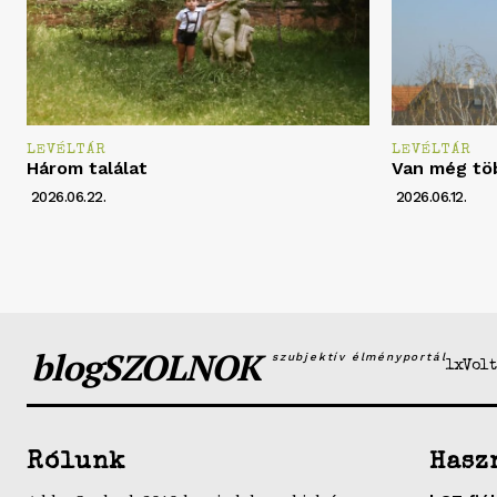
LEVÉLTÁR
LEVÉLTÁR
Három találat
Van még tö
2026.06.22.
2026.06.12.
blogSZOLNOK
szubjektív élményportál
1xVolt
Rólunk
Hasz