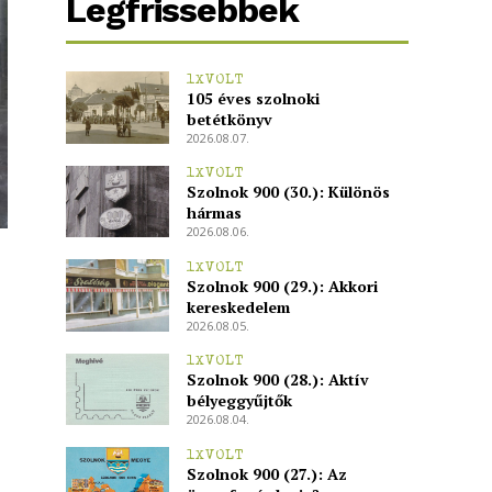
Legfrissebbek
1XVOLT
105 éves szolnoki
betétkönyv
2026.08.07.
1XVOLT
Szolnok 900 (30.): Különös
hármas
2026.08.06.
1XVOLT
Szolnok 900 (29.): Akkori
kereskedelem
2026.08.05.
1XVOLT
Szolnok 900 (28.): Aktív
bélyeggyűjtők
2026.08.04.
1XVOLT
Szolnok 900 (27.): Az