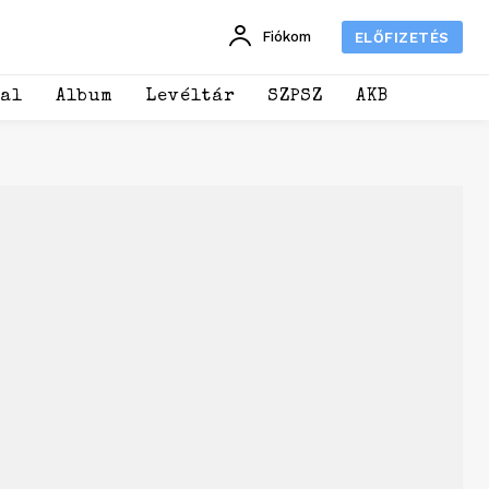
Fiókom
ELŐFIZETÉS
dal
Album
Levéltár
SZPSZ
AKB