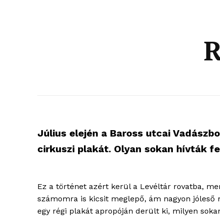
R
Július elején a Baross utcai Vadászbo
cirkuszi plakát. Olyan sokan hívták 
Ez a történet azért kerül a Levéltár rovatba, me
számomra is kicsit meglepő, ám nagyon jóleső
egy régi plakát apropóján derült ki, milyen soka
blogSZ