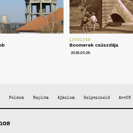
LEVÉLTÁR
bb
Boomerek csúszdája
2026.05.29.
Felénk
Naplóm
Ajánlom
Helyszínelő
ArcOK
nos