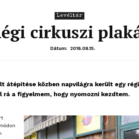
Levéltár
égi cirkuszi plak
Dátum:
2018.08.15.
lt átépítése közben napvilágra került egy régi
fel rá a figyelmem, hogy nyomozni kezdtem.
rt
 módon
n
OLNOK