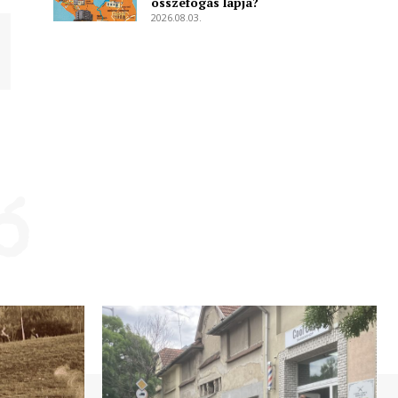
összefogás lapja?
2026.08.03.
ó