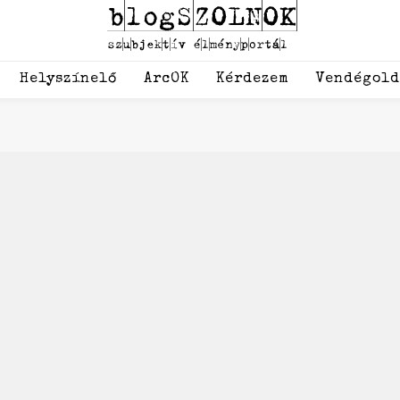
Helyszínelő
ArcOK
Kérdezem
Vendégol