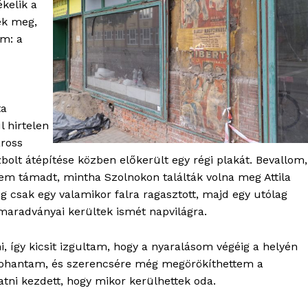
ékelik a
ktív
ék meg,
ortál
am: a
Hasznos
bSZ fiók
Előfizetés
ta
l hirtelen
Kapcsolat
aross
Adatkezelési tájékoztató
olt átépítése közben előkerült egy régi plakát. Bevallom,
Hirdetés
sem támadt, mintha Szolnokon találták volna meg Attila
ig csak egy valamikor falra ragasztott, majd egy utólag
t maradványai kerültek ismét napvilágra.
TÉS
, így kicsit izgultam, hogy a nyaralásom végéig a helyén
rohantam, és szerencsére még megörökíthettem a
tni kezdett, hogy mikor kerülhettek oda.