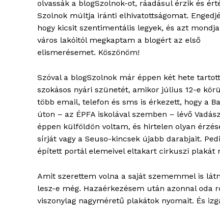
olvassák a blogSzolnok-ot, ráadásul érzik és ért
szubje
Szolnok múltja iránti elhivatottságomat. Engedj
élményp
hogy kicsit szentimentális legyek, és azt mondj
város lakóitól megkaptam a blogért az első
elismerésemet. Köszönöm!
Szóval a blogSzolnok már éppen két hete tartot
szokásos nyári szünetét, amikor július 12-e körü
több email, telefon és sms is érkezett, hogy a B
úton – az ÉPFA iskolával szemben – lévő Vadászb
éppen külföldön voltam, és hirtelen olyan érzé
sírját vagy a Seuso-kincsek újabb darabjait. Ped
épített portál elemeivel eltakart cirkuszi plaká
ELŐFIZE
Amit szerettem volna a saját szememmel is látni
lesz-e még. Hazaérkezésem után azonnal oda 
viszonylag nagyméretű plakátok nyomait. És izga