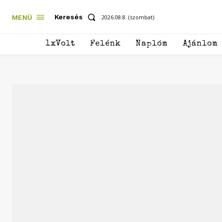
Keresés
MENÜ
2026.08.8. (szombat)
1xVolt
Felénk
Naplóm
Ajánlom