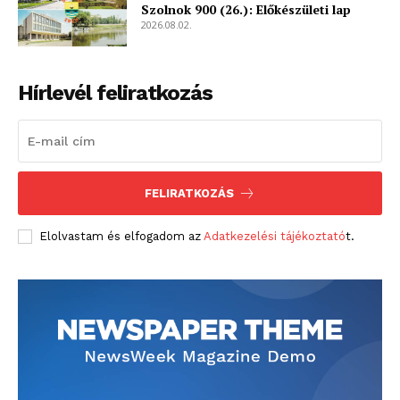
Szolnok 900 (26.): Előkészületi lap
2026.08.02.
Hírlevél feliratkozás
FELIRATKOZÁS
Elolvastam és elfogadom az
Adatkezelési tájékoztató
t.
blogSZOLNOK
szubjektív élményportál