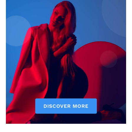
ELŐFIZETÉS
Hasznos
bSZ fiók
Előfizetés