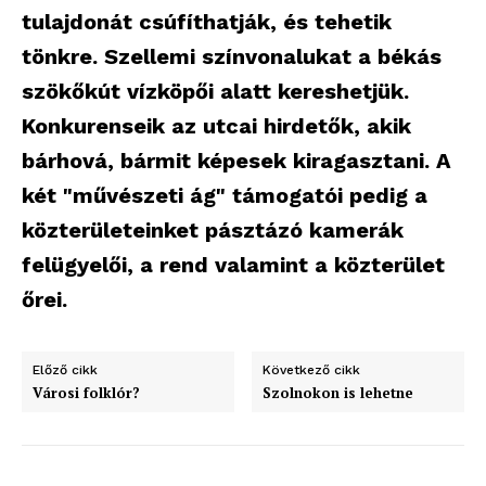
tulajdonát csúfíthatják, és tehetik
tönkre. Szellemi színvonalukat a békás
szökőkút vízköpői alatt kereshetjük.
Konkurenseik az utcai hirdetők, akik
bárhová, bármit képesek kiragasztani. A
két "művészeti ág" támogatói pedig a
közterületeinket pásztázó kamerák
felügyelői, a rend valamint a közterület
őrei.
Előző cikk
Következő cikk
Városi folklór?
Szolnokon is lehetne