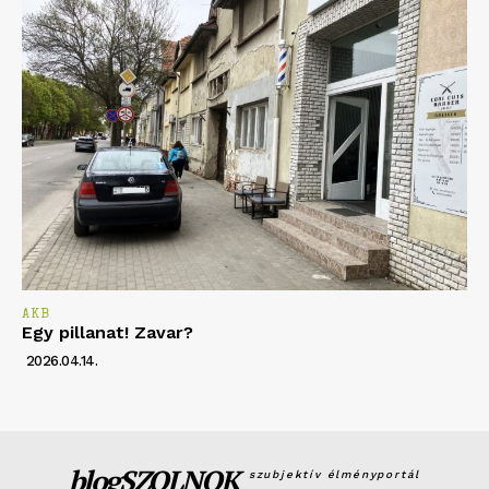
AKB
Egy pillanat! Zavar?
2026.04.14.
blogSZOLNOK
szubjektív élményportál