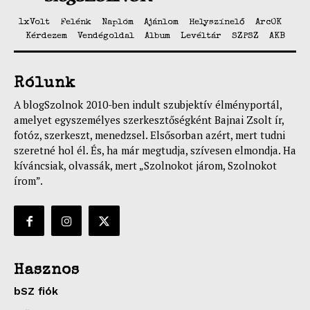
1xVolt
Felénk
Naplóm
Ajánlom
Helyszínelő
ArcOK
Kérdezem
Vendégoldal
Album
Levéltár
SZPSZ
AKB
Rólunk
A blogSzolnok 2010-ben indult szubjektív élményportál,
amelyet egyszemélyes szerkesztőségként Bajnai Zsolt ír,
fotóz, szerkeszt, menedzsel. Elsősorban azért, mert tudni
szeretné hol él. És, ha már megtudja, szívesen elmondja. Ha
kíváncsiak, olvassák, mert „Szolnokot járom, Szolnokot
írom”.
Hasznos
bSZ fiók