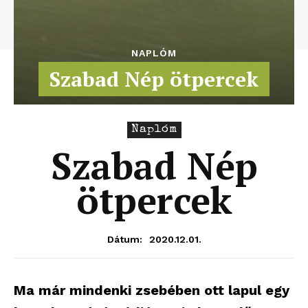
NAPLÓM
Szabad Nép ötpercek
Naplóm
Szabad Nép
ötpercek
2020.12.01.
Dátum:
Ma már mindenki zsebében ott lapul egy