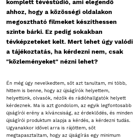
komplett tévéstúdió, ami elegendő
ahhoz, hogy a közösségi oldalakon
megosztható filmeket készíthessen
szinte bárki. Ez pedig sokakban
tévképzeteket kelt. Mert lehet úgy valódi
a tájékoztatás, ha kérdezni nem, csak
"közleményeket" nézni lehet?
Én még úgy nevelkedtem, sőt azt tanultam, mi több,
hittem is benne, hogy az újságírók helyettem,
helyettünk, olvasók, nézők és rádióhallgatók helyett
kérdeznek. Ma is azt gondolom, az egyik legfontosabb
újságírói erény a kíváncsiság, az érdeklődés, és minden
újságírói produktum alapja a kérdés, a kérdezni tudás.
Ugyanakkor idővel arra is rájöttem, sőt
megtapasztaltam, hogy az újságírás egy minimum