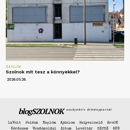
NAPLÓM
Szolnok mit tesz a könnyekkel?
2026.05.26.
blogSZOLNOK
szubjektív élményportál
1xVolt
Felénk
Naplóm
Ajánlom
Helyszínelő
ArcOK
Kérdezem
Vendégoldal
Album
Levéltár
SZPSZ
AKB