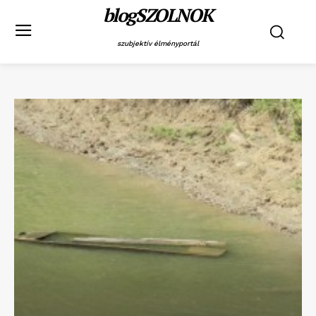
blogSZOLNOK
szubjektív élményportál