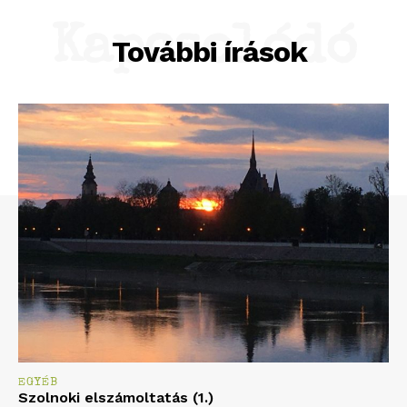
Kapcsolódó
További írások
EGYÉB
Szolnoki elszámoltatás (1.)