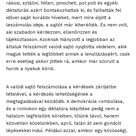
rákosi, sztálini, hitleri, pinocheti, pol poti és egyéb
diktatúrák azért bontakozhattak ki, és falhatták fel
idővel saját korábbi híveiket, mert mire eljött a
leszámolás ideje, a sajtót már kiherélték. És nem volt,
aki szabadon kérdezzen, ellenőrizzen és
tájékoztasson. Azoknak hiányzott a legjobban az
általuk felszámolt valódi sajtó nyújtotta védelem, akik
maguk tették a legtöbbet annak a lenullázásáért, csak
erre esetleg akkor jöttek rá, amikor már szorult a
hurok a nyakuk körül.
A valódi sajtó felszámolása a kérdések zárójelbe
tételével, a kérdezés lehetőségének a
megtagadásával kezdődik. A demokrácia rombolása,
és a romokon egy diktatúra kiépítése pedig nem a
hatalom legfelsőbb köreiben, tőlünk távol, hanem
közvetlen közelünkben, apró, talán át sem gondolt
lépésekkel indul. Például azzal, amikor egy közösségi,