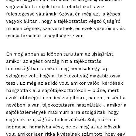
végeznék el a rájuk bízott feladatokat, azaz
feleslegessé válnának. Szóval én még azt is képes
vagyok állítani, hogy a tájékoztatást végző újságíró
minden cégnek, szervezetnek, és ezek vezetőinek és
munkatársainak a segítségére van.
Én még abban az időben tanultam az újságírást,
amikor az egész ország hitt a tájékoztatás
fontosságában, amikor még nemcsak egy lap
szlogenje volt, hogy a „tájékozottság magabiztossá
tesz”. Ez még az az idő volt, amikor valódi kérdések
hangzottak el a sajtótájékoztatókon – pláne, mert
azok többségét nem imázsépítésre, hanem, miként a
nevében is van, tájékoztatásra használták -, amikor a
sajtóközlemények maximum arra szolgáltak, hogy
segítsék az újságírók felkészülését. Sőt, már-már
népmesei homályba vész, de ez még az az időszak
volt, amikor igen ritka kivételnek számított, hogy egy