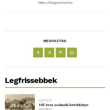
https://blogszolnok.hu
MEGOSZTÁS:
ELŐFIZETÉS
Hasznos
Legfrissebbek
bSZ fiók
Előfizetés
1XVOLT
105 éves szolnoki betétkönyv
Kapcsolat
2026.08.07.