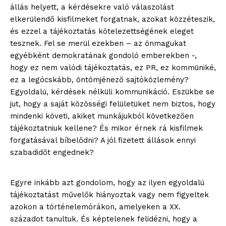
állás helyett, a kérdésekre való válaszolást
elkerülendő kisfilmeket forgatnak, azokat közzéteszik,
és ezzel a tájékoztatás kötelezettségének eleget
tesznek. Fel se merül ezekben – az önmagukat
egyébként demokratának gondoló emberekben -,
hogy ez nem valódi tájékoztatás, ez PR, ez kommüniké,
ez a legócskább, öntömjénező sajtóközlemény?
Egyoldalú, kérdések nélküli kommunikáció. Eszükbe se
jut, hogy a saját közösségi felületüket nem biztos, hogy
mindenki követi, akiket munkájukból következően
tájékoztatniuk kellene? És mikor érnek rá kisfilmek
forgatásával bíbelődni? A jól fizetett állások ennyi
szabadidőt engednek?
Egyre inkább azt gondolom, hogy az ilyen egyoldalú
tájékoztatást művelők hiányoztak vagy nem figyeltek
azokon a történelemórákon, amelyeken a XX.
századot tanultuk. És képtelenek felidézni, hogy a