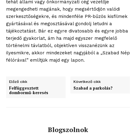
tehát állami vagy önkormányzati cég vezetője
megengedheti magának, hogy megsértődjön valódi
szerkesztőségekre, és mindenféle PR-bűzös kisfilmek
gyártásával és megosztásával gondolj letudni a
tájékoztatást. Bár ez egyre divatosabb és egyre jobba
terjedő gyakorlat, ám ha majd egyszer megfelelő
történelmi távlatból, objektíven visszanézünk az
ilyesmikre, akkor mindezeket nagyjából a „Szabad Nép
félórával” említjük majd egy lapon.
Előző cikk
Következő cikk
Felfüggesztett
Szabad a parkolás?
dombormű-keresés
blogSZOLNOK
szubjektív élményportál
Blogszolnok