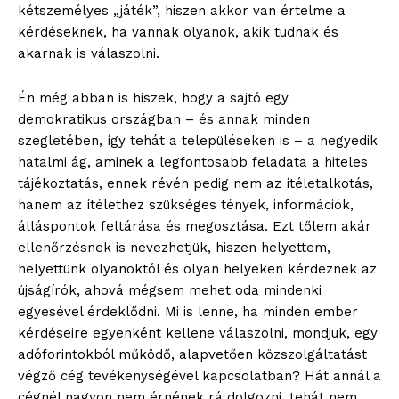
kétszemélyes „játék”, hiszen akkor van értelme a
kérdéseknek, ha vannak olyanok, akik tudnak és
akarnak is válaszolni.
Én még abban is hiszek, hogy a sajtó egy
demokratikus országban – és annak minden
szegletében, így tehát a településeken is – a negyedik
hatalmi ág, aminek a legfontosabb feladata a hiteles
tájékoztatás, ennek révén pedig nem az ítéletalkotás,
hanem az ítélethez szükséges tények, információk,
álláspontok feltárása és megosztása. Ezt tőlem akár
ellenőrzésnek is nevezhetjük, hiszen helyettem,
helyettünk olyanoktól és olyan helyeken kérdeznek az
újságírók, ahová mégsem mehet oda mindenki
egyesével érdeklődni. Mi is lenne, ha minden ember
kérdéseire egyenként kellene válaszolni, mondjuk, egy
adóforintokból működő, alapvetően közszolgáltatást
végző cég tevékenységével kapcsolatban? Hát annál a
cégnél nagyon nem érnének rá dolgozni, tehát nem