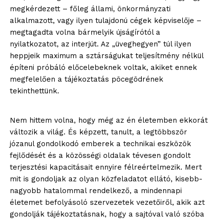
megkérdezett – főleg állami, önkormányzati
alkalmazott, vagy ilyen tulajdonú cégek képviselője –
megtagadta volna bármelyik újságírótól a
nyilatkozatot, az interjút. Az „üveghegyen” túl ilyen
heppjeik maximum a sztárságukat teljesítmény nélkül
építeni próbáló előcelebeknek voltak, akiket ennek
megfelelően a tájékoztatás pöcegödrének
tekinthettünk.
Nem hittem volna, hogy még az én életemben ekkorát
változik a világ. És képzett, tanult, a legtöbbször
józanul gondolkodó emberek a technikai eszközök
fejlődését és a közösségi oldalak tévesen gondolt
terjesztési kapacitásait ennyire félreértelmezik. Mert
mit is gondoljak az olyan közfeladatot ellátó, kisebb-
nagyobb hatalommal rendelkező, a mindennapi
életemet befolyásoló szervezetek vezetőiről, akik azt
gondolják tájékoztatásnak, hogy a sajtóval való szóba