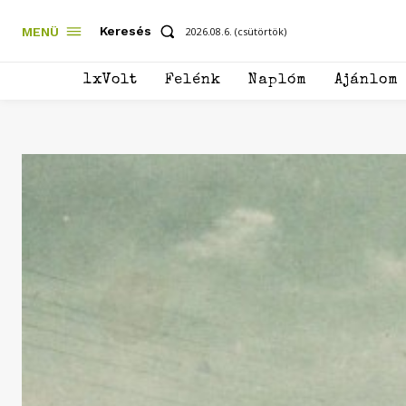
Keresés
MENÜ
2026.08.6. (csütörtök)
1xVolt
Felénk
Naplóm
Ajánlom