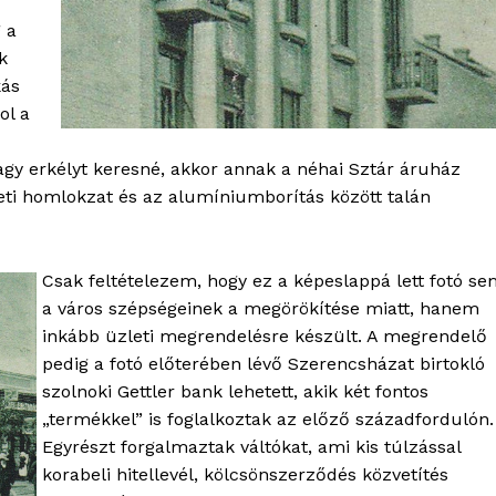
Adatkezelési tájékoztató
 a
Hirdetés
k
kás
ol a
TÉS
agy erkélyt keresné, akkor annak a néhai Sztár áruház
eti homlokzat és az alumíniumborítás között talán
Csak feltételezem, hogy ez a képeslappá lett fotó s
a város szépségeinek a megörökítése miatt, hanem
inkább üzleti megrendelésre készült. A megrendelő
pedig a fotó előterében lévő Szerencsházat birtokló
szolnoki Gettler bank lehetett, akik két fontos
„termékkel” is foglalkoztak az előző századfordulón.
Egyrészt forgalmaztak váltókat, ami kis túlzással
korabeli hitellevél, kölcsönszerződés közvetítés