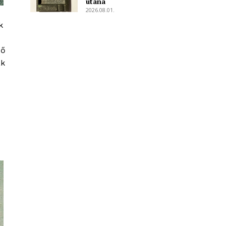
utána
2026.08.01.
k
bő
ak