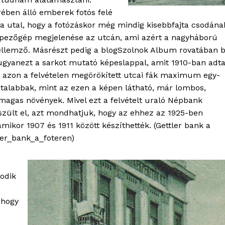
rében álló emberek fotós felé
ra utal, hogy a fotózáskor még mindig kisebbfajta csodána
épezőgép megjelenése az utcán, ami azért a nagyháború
ellemző. Másrészt pedig a blogSzolnok Album rovatában 
ugyanezt a sarkot mutató képeslappal, amit 1910-ban adt
z azon a felvételen megörökített utcai fák maximum egy-
iatalabbak, mint az ezen a képen látható, már lombos,
magas növények. Mivel ezt a felvételt uraló Népbank
zült el, azt mondhatjuk, hogy az ehhez az 1925-ben
OLNOK
mikor 1907 és 1911 között készíthették. (Gettler bank a
ktív
ler_bank_a_foteren)
ortál
Hasznos
odik
bSZ fiók
 hogy
Előfizetés
Kapcsolat