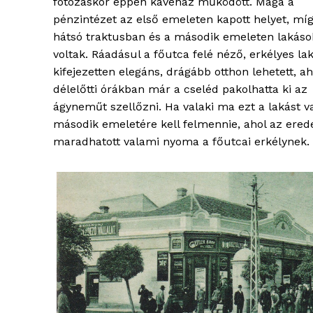
fotózáskor éppen kávéház működött. Maga a
pénzintézet az első emeleten kapott helyet, míg
hátsó traktusban és a második emeleten lakáso
voltak. Ráadásul a főutca felé néző, erkélyes la
kifejezetten elegáns, drágább otthon lehetett, ah
ELŐFIZE
délelőtti órákban már a cseléd pakolhatta ki az
ágyneműt szellőzni. Ha valaki ma ezt a lakást v
második emeletére kell felmennie, ahol az ered
maradhatott valami nyoma a főutcai erkélynek.