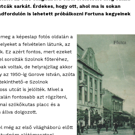
tcák sarkát. Érdekes, hogy ott, ahol ma is sokan
adfordulón is lehetett próbálkozni Fortuna kegyeinek
 meg a képeslap fotós oldalán a
elyeket a felvételen látunk, az
k. Ez azért fontos, mert ezeket
l sorolták Szolnok főteréhez,
ak voltak, de helyrajzilag akkor
y az 1950-ig Gorove István, azóta
 tekinthető-e Szolnok
s utcát is jelölték. Mivel a
alán fontosabb azt rögzíteni,
 mai szökőkutas placc és a
 állva dolgozott.
el még az első világháború előtt
l tudnám alátámasztani.