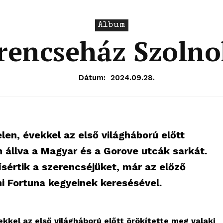
Album
rencseház Szoln
Dátum:
2024.09.28.
len, évekkel az első világháború előtt
n állva a Magyar és a Gorove utcák sarkát.
ísértik a szerencséjüket, már az előző
ni Fortuna kegyeinek keresésével.
ekkel az első világháború előtt örökítette meg valaki