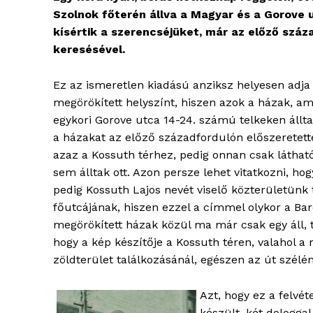
Szolnok főterén állva a Magyar és a Gorove u
kísértik a szerencséjüket, már az előző száz
keresésével.
Ez az ismeretlen kiadású anziksz helyesen adja
megörökített helyszínt, hiszen azok a házak, am
egykori Gorove utca 14-24. számú telkeken állta
a házakat az előző századfordulón előszeretette
azaz a Kossuth térhez, pedig onnan csak látható
sem álltak ott. Azon persze lehet vitatkozni, hog
pedig Kossuth Lajos nevét viselő közterületünk
főutcájának, hiszen ezzel a címmel olykor a Baros
megörökített házak közül ma már csak egy áll, t
hogy a kép készítője a Kossuth téren, valahol a
zöldterület találkozásánál, egészen az út szélén
Azt, hogy ez a felvét
készült, két dologga