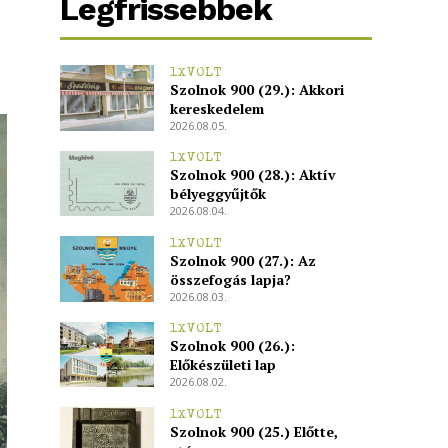
Legfrissebbek
1XVOLT
Szolnok 900 (29.): Akkori
kereskedelem
2026.08.05.
1XVOLT
Szolnok 900 (28.): Aktív
bélyeggyűjtők
2026.08.04.
1XVOLT
Szolnok 900 (27.): Az
összefogás lapja?
2026.08.03.
1XVOLT
Szolnok 900 (26.):
Előkészületi lap
2026.08.02.
1XVOLT
Szolnok 900 (25.) Előtte,