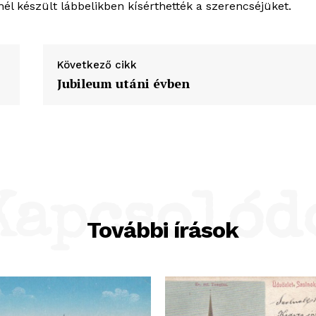
él készült lábbelikben kísérthették a szerencséjüket.
Következő cikk
Jubileum utáni évben
Kapcsolód
További írások