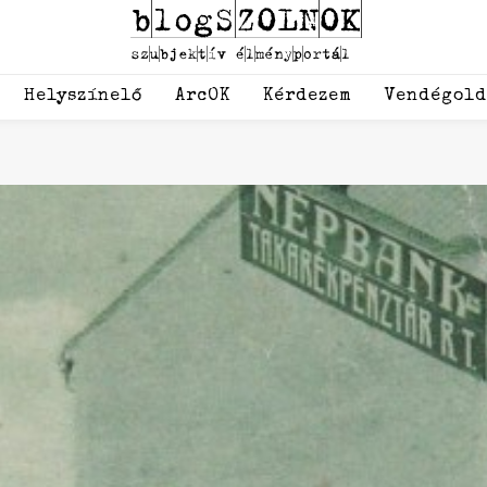
Helyszínelő
ArcOK
Kérdezem
Vendégol