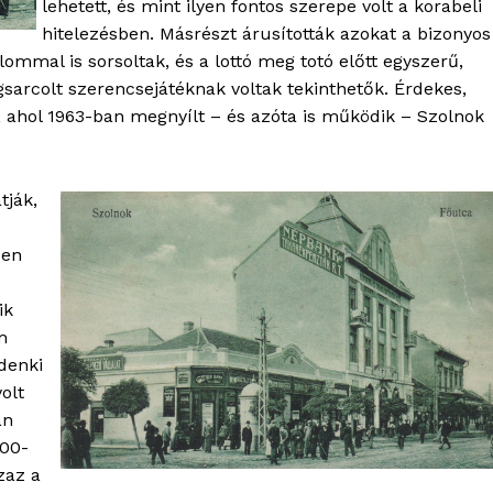
lehetett, és mint ilyen fontos szerepe volt a korabeli
hitelezésben. Másrészt árusították azokat a bizonyos
ommal is sorsoltak, és a lottó meg totó előtt egyszerű,
gsarcolt szerencsejátéknak voltak tekinthetők. Érdekes,
 ahol 1963-ban megnyílt – és azóta is működik – Szolnok
tják,
den
ik
m
denki
volt
an
900-
zaz a