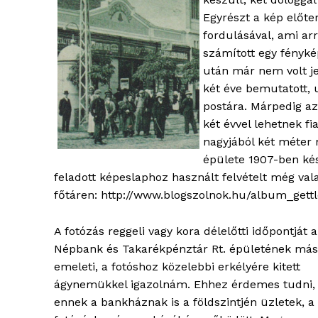
Egyrészt a kép előte
fordulásával, ami ar
számított egy fényk
után már nem volt j
két éve bemutatott, 
postára. Márpedig a
két évvel lehetnek f
nagyjából két méter 
épülete 1907-ben kés
blogSZ
feladott képeslaphoz használt felvételt még vala
szubje
főtáren: http://www.blogszolnok.hu/album_gett
élményp
A fotózás reggeli vagy kora délelőtti időpontját a
Népbank és Takarékpénztár Rt. épületének más
emeleti, a fotóshoz közelebbi erkélyére kitett
ágynemükkel igazolnám. Ehhez érdemes tudni,
ennek a bankháznak is a földszintjén üzletek, a