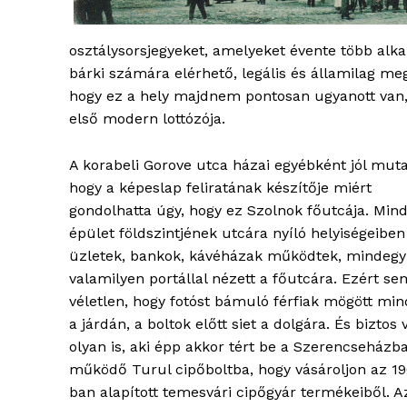
osztálysorsjegyeket, amelyeket évente több alkal
bárki számára elérhető, legális és államilag me
hogy ez a hely majdnem pontosan ugyanott van,
első modern lottózója.
A korabeli Gorove utca házai egyébként jól muta
hogy a képeslap feliratának készítője miért
gondolhatta úgy, hogy ez Szolnok főutcája. Min
épület földszintjének utcára nyíló helyiségeiben
üzletek, bankok, kávéházak működtek, mindegy
valamilyen portállal nézett a főutcára. Ezért se
véletlen, hogy fotóst bámuló férfiak mögött min
a járdán, a boltok előtt siet a dolgára. És biztos 
olyan is, aki épp akkor tért be a Szerencseházb
működő Turul cipőboltba, hogy vásároljon az 1
ban alapított temesvári cipőgyár termékeiből. A