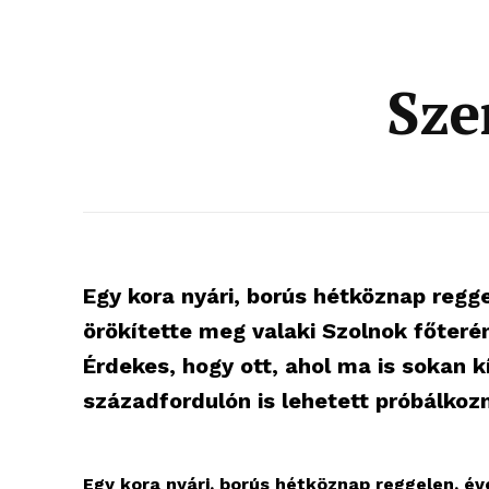
Sze
Egy kora nyári, borús hétköznap regge
örökítette meg valaki Szolnok főteré
Érdekes, hogy ott, ahol ma is sokan k
századfordulón is lehetett próbálkoz
Egy kora nyári, borús hétköznap reggelen, év