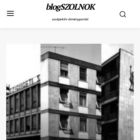
blogSZOLNOK
szubjektív élményportál