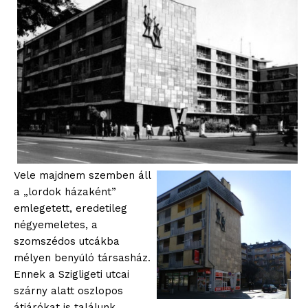
Vele majdnem szemben áll
a „lordok házaként”
emlegetett, eredetileg
négyemeletes, a
szomszédos utcákba
mélyen benyúló társasház.
Ennek a Szigligeti utcai
szárny alatt oszlopos
átjárókat is találunk,