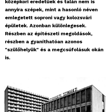
középkori eredetűek és talán nem is
annyira szépek, mint a hasonló néven
emlegetett soproni vagy kolozsvári
épületek. Azonban különlegesek.
Részben az építészeti megoldások,
részben a gyaníthatóan azonos
"szülőhelyük" és a megcsúfolásuk okán
is.