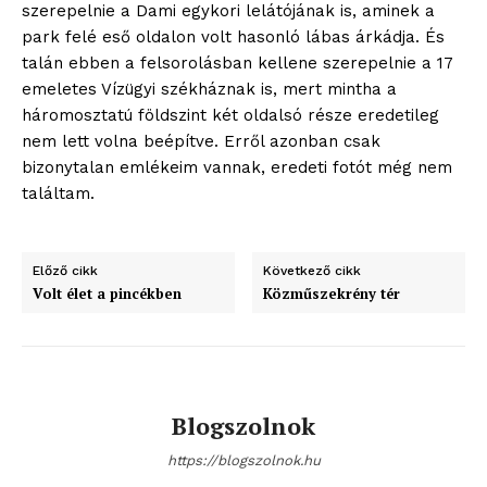
szerepelnie a Dami egykori lelátójának is, aminek a
park felé eső oldalon volt hasonló lábas árkádja. És
talán ebben a felsorolásban kellene szerepelnie a 17
emeletes Vízügyi székháznak is, mert mintha a
háromosztatú földszint két oldalsó része eredetileg
nem lett volna beépítve. Erről azonban csak
bizonytalan emlékeim vannak, eredeti fotót még nem
találtam.
Előző cikk
Következő cikk
Volt élet a pincékben
Közműszekrény tér
Blogszolnok
https://blogszolnok.hu