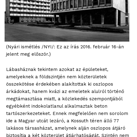
(Nyári ismétlés /NYI/: Ez az írás 2016. február 16-án
jelent meg először.)
Lábasháznak tekintem azokat az épületeket,
amelyeknek a földszintjén nem közterületek
összekötése érdekében alakítottak ki oszlopos
árkádokat, hanem kvázi az emeletek alulról történő
megtámasztása miatt, a közlekedés szempontjából
egyébként indokolatlanul alkalmaztak beton
tartószerkezeteket. Ennek megfelelően nem sorolom
ide a Magyar utcát lezáró, a Kossuth téren álló 77
lakásos társasházat, amelynek alján oszlopos átjáró
biztosítja a két közterület átjárhatóságát. Szintén nem