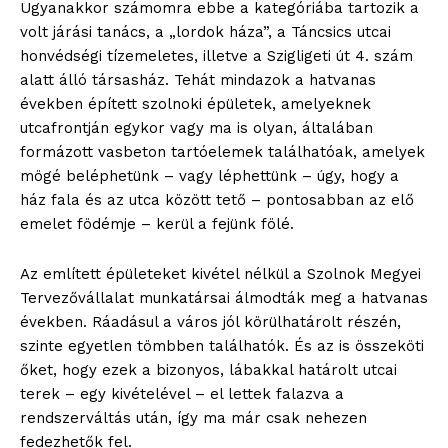
Ugyanakkor számomra ebbe a kategóriába tartozik a
volt járási tanács, a „lordok háza”, a Táncsics utcai
honvédségi tízemeletes, illetve a Szigligeti út 4. szám
alatt álló társasház. Tehát mindazok a hatvanas
években épített szolnoki épületek, amelyeknek
utcafrontján egykor vagy ma is olyan, általában
formázott vasbeton tartóelemek találhatóak, amelyek
mögé beléphetünk – vagy léphettünk – úgy, hogy a
ház fala és az utca között tető – pontosabban az elő
emelet födémje – kerül a fejünk fölé.
Az említett épületeket kivétel nélkül a Szolnok Megyei
Tervezővállalat munkatársai álmodták meg a hatvanas
években. Ráadásul a város jól körülhatárolt részén,
szinte egyetlen tömbben találhatók. És az is összeköti
őket, hogy ezek a bizonyos, lábakkal határolt utcai
terek – egy kivételével – el lettek falazva a
rendszerváltás után, így ma már csak nehezen
fedezhetők fel.