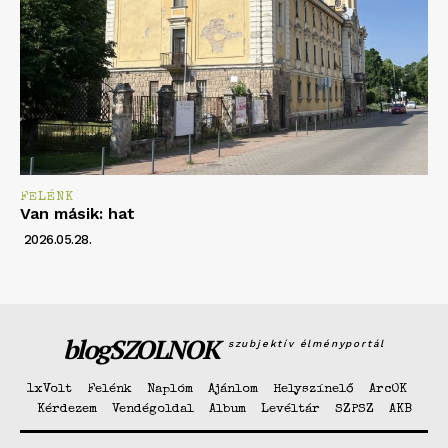
FELÉNK
Van másik: hat
2026.05.28.
blogSZOLNOK
szubjektív élményportál
1xVolt
Felénk
Naplóm
Ajánlom
Helyszínelő
ArcOK
Kérdezem
Vendégoldal
Album
Levéltár
SZPSZ
AKB