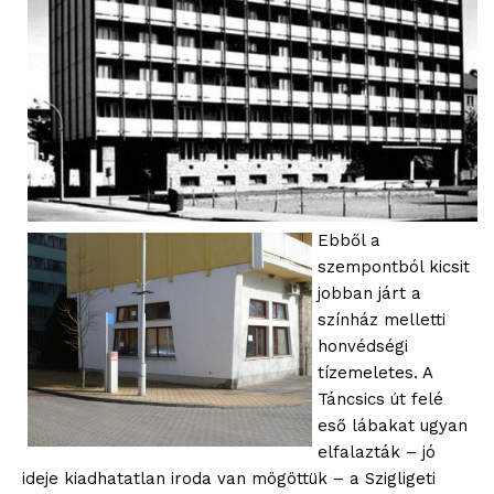
Ebből a
szempontból kicsit
jobban járt a
színház melletti
honvédségi
tízemeletes. A
Táncsics út felé
eső lábakat ugyan
elfalazták – jó
ideje kiadhatatlan iroda van mögöttük – a Szigligeti