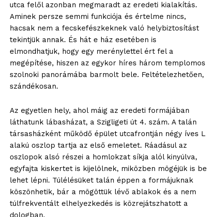
utca felől azonban megmaradt az eredeti kialakítás.
Aminek persze semmi funkciója és értelme nincs,
hacsak nem a fecskefészkeknek való helybiztosítást
tekintjük annak. És hát e ház esetében is
elmondhatjuk, hogy egy merénylettel ért fel a
blogSZOLNOK
megépítése, hiszen az egykor híres három templomos
szubjektív élményportál
szolnoki panorámába barmolt bele. Feltételezhetően,
szándékosan.
Az egyetlen hely, ahol máig az eredeti formájában
láthatunk lábasházat, a Szigligeti út 4. szám. A talán
társasházként működő épület utcafrontján négy íves L
alakú oszlop tartja az első emeletet. Ráadásul az
oszlopok alsó részei a homlokzat síkja alól kinyúlva,
egyfajta kiskertet is kijelölnek, miközben mögéjük is be
lehet lépni. Túlélésüket talán éppen a formájuknak
köszönhetik, bár a mögöttük lévő ablakok és a nem
túlfrekventált elhelyezkedés is közrejátszhatott a
ELŐFIZETÉS
dologban.