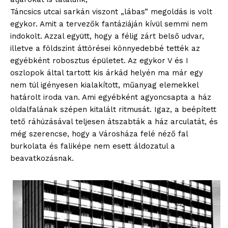
Táncsics utcai sarkán viszont „lábas” megoldás is volt
egykor. Amit a tervezők fantáziáján kívül semmi nem
indokolt. Azzal együtt, hogy a félig zárt belső udvar,
illetve a földszint áttörései könnyedebbé tették az
egyébként robosztus épületet. Az egykor V és I
oszlopok által tartott kis árkád helyén ma már egy
nem túl igényesen kialakított, műanyag elemekkel
határolt iroda van. Ami egyébként agyoncsapta a ház
oldalfalának szépen kitalált ritmusát. Igaz, a beépített
tető ráhúzásával teljesen átszabták a ház arculatát, és
még szerencse, hogy a Városháza felé néző fal
burkolata és faliképe nem esett áldozatul a
beavatkozásnak.