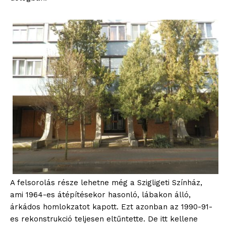
Hasznos
bSZ fiók
Előfizetés
Kapcsolat
Adatkezelési tájékoztató
Hirdetés
A felsorolás része lehetne még a Szigligeti Színház,
ami 1964-es átépítésekor hasonló, lábakon álló,
árkádos homlokzatot kapott. Ezt azonban az 1990-91-
es rekonstrukció teljesen eltűntette. De itt kellene