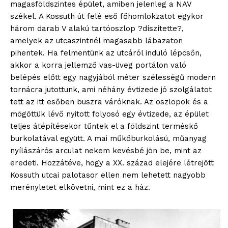
magasföldszintes épület, amiben jelenleg a NAV
székel. A Kossuth út felé eső főhomlokzatot egykor
három darab V alakú tartóoszlop ?díszítette?,
amelyek az utcaszintnél magasabb lábazaton
pihentek. Ha felmentünk az utcáról induló lépcsőn,
akkor a korra jellemző vas-üveg portálon való
belépés előtt egy nagyjából méter szélességű modern
tornácra jutottunk, ami néhány évtizede jó szolgálatot
tett az itt esőben buszra váróknak. Az oszlopok és a
mögöttük lévő nyitott folyosó egy évtizede, az épület
teljes átépítésekor tűntek el a földszint terméskő
burkolatával együtt. A mai műkőburkolású, műanyag
nyílászárós arculat nekem kevésbé jön be, mint az
eredeti. Hozzátéve, hogy a XX. század elejére létrejött
Kossuth utcai palotasor ellen nem lehetett nagyobb
merényletet elkövetni, mint ez a ház.