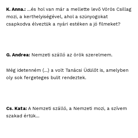
K. Anna.:
…és hol van már a mellette levő Vörös Csillag
mozi, a kerthelyiségével, ahol a szúnyogokat
csapkodva élveztük a nyári estéken a jó filmeket?
G. Andrea:
Nemzeti szálló az örök szerelmem.
Még idetenném (…) a volt Tanácsi Üdülőt is, amelyben
oly sok fergeteges bulit rendeztek.
Cs. Kata:
A Nemzeti szálló, a Nemzeti mozi, a szívem
szakad értük…