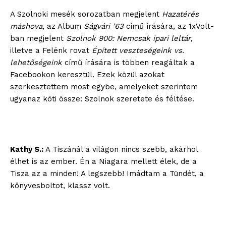
A Szolnoki mesék sorozatban megjelent
Hazatérés
máshova
, az Album
Ságvári ’63
című írására, az 1xVolt-
ban megjelent
Szolnok 900: Nemcsak ipari leltár
,
illetve a Felénk rovat
Épített veszteségeink vs.
lehetőségeink
című írására is többen reagáltak a
Facebookon keresztül. Ezek közül azokat
szerkesztettem most egybe, amelyeket szerintem
ugyanaz köti össze: Szolnok szeretete és féltése.
Kathy S.:
A Tiszánál a világon nincs szebb, akárhol
élhet is az ember. Én a Niagara mellett élek, de a
Tisza az a minden! A legszebb! Imádtam a Tündét, a
könyvesboltot, klassz volt.