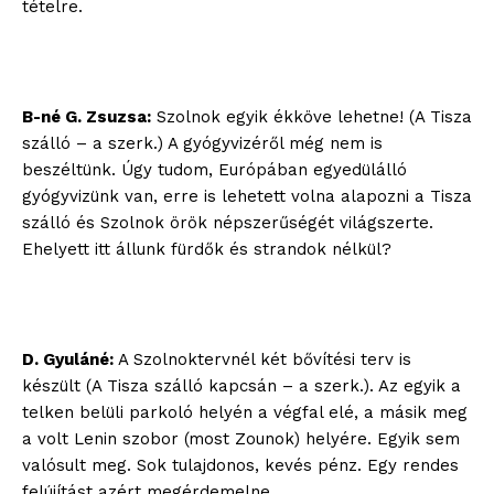
tételre.
B-né G. Zsuzsa:
Szolnok egyik ékköve lehetne! (A Tisza
szálló – a szerk.) A gyógyvizéről még nem is
beszéltünk. Úgy tudom, Európában egyedülálló
gyógyvizünk van, erre is lehetett volna alapozni a Tisza
szálló és Szolnok örök népszerűségét világszerte.
Ehelyett itt állunk fürdők és strandok nélkül?
D. Gyuláné:
A Szolnoktervnél két bővítési terv is
készült (A Tisza szálló kapcsán – a szerk.). Az egyik a
telken belüli parkoló helyén a végfal elé, a másik meg
a volt Lenin szobor (most Zounok) helyére. Egyik sem
valósult meg. Sok tulajdonos, kevés pénz. Egy rendes
felújítást azért megérdemelne…