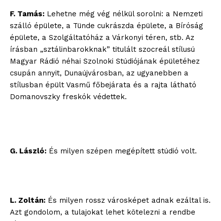
F. Tamás:
Lehetne még vég nélkül sorolni: a Nemzeti
szálló épülete, a Tünde cukrászda épülete, a Bíróság
épülete, a Szolgáltatóház a Várkonyi téren, stb. Az
írásban „sztálinbarokknak” titulált szocreál stílusú
Magyar Rádió néhai Szolnoki Stúdiójának épületéhez
csupán annyit, Dunaújvárosban, az ugyanebben a
stílusban épült Vasmű főbejárata és a rajta látható
Domanovszky freskók védettek.
G. László:
És milyen szépen megépített stúdió volt.
L. Zoltán:
És milyen rossz városképet adnak ezáltal is.
Azt gondolom, a tulajokat lehet kötelezni a rendbe