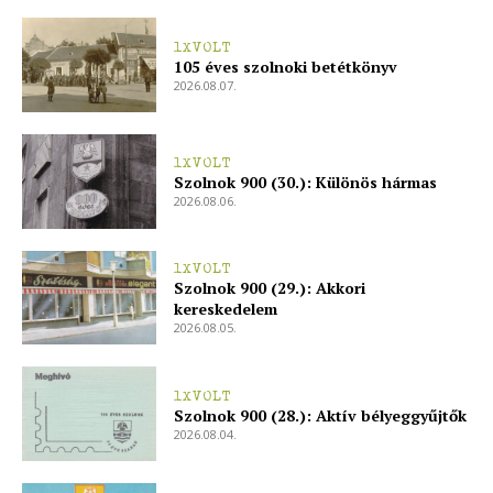
ELŐFIZETÉS
1XVOLT
105 éves szolnoki betétkönyv
2026.08.07.
Hasznos
1XVOLT
Szolnok 900 (30.): Különös hármas
bSZ fiók
2026.08.06.
Előfizetés
Kapcsolat
1XVOLT
Szolnok 900 (29.): Akkori
Adatkezelési tájékoztató
kereskedelem
2026.08.05.
Hirdetés
1XVOLT
Szolnok 900 (28.): Aktív bélyeggyűjtők
2026.08.04.