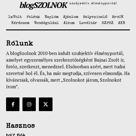
blogSZOLNOK
szubjektív élményportál
1xVolt
Felénk
Naplóm
Ajánlom
Helyszínelő
ArcOK
Kérdezem
Vendégoldal
Album
Levéltár
SZPSZ
AKB
Rólunk
A blogSzolnok 2010-ben indult szubjektív élményportál,
amelyet egyszemélyes szerkesztőségként Bajnai Zsolt ír,
fotóz, szerkeszt, menedzsel. Elsősorban azért, mert tudni
szeretné hol él. És, ha már megtudja, szívesen elmondja. Ha
kíváncsiak, olvassák, mert „Szolnokot járom, Szolnokot
írom”.
Hasznos
bSZ fiók