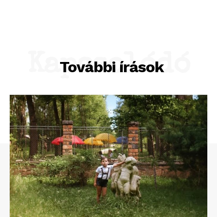
Kapcsolódó
További írások