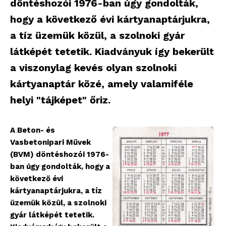
döntéshozói 1976-ban úgy gondolták,
hogy a következő évi kártyanaptárjukra,
a tíz üzemük közül, a szolnoki gyár
látképét tetetik. Kiadványuk így bekerült
a viszonylag kevés olyan szolnoki
kártyanaptár közé, amely valamiféle
helyi "tájképet" őriz.
A Beton- és
Vasbetonipari Művek
(BVM) döntéshozói 1976-
ban úgy gondolták, hogy a
következő évi
kártyanaptárjukra, a tíz
üzemük közül, a szolnoki
gyár látképét tetetik.