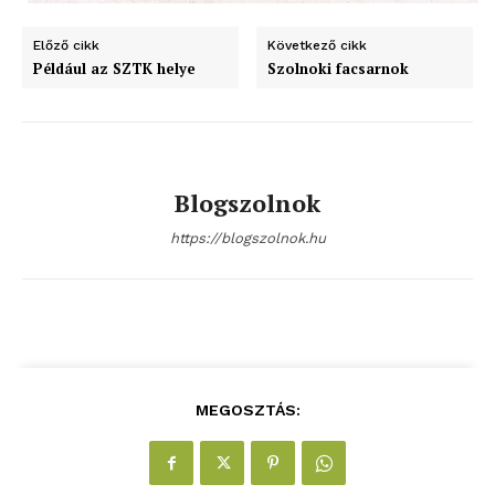
blogSZOLNOK
Előző cikk
Következő cikk
szubjektív élményportál
Például az SZTK helye
Szolnoki facsarnok
Blogszolnok
https://blogszolnok.hu
ELŐFIZETÉS
MEGOSZTÁS:
Hasznos