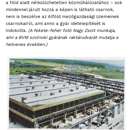
a föld alatt nélkülözhetetlen közműhálózatához – sok
mindennel járult hozzá a képen is látható csarnok,
nem is beszélve az Alföld mezőgazdasági üzemeinek
csarnokairól, ami anno a gyár idetelepítését is
indokolta.
(A fekete-fehér fotó Nagy Zsolt munkája,
ami a BVM szolnoki gyárának raktárudvarát mutatja a
hetvenes években.)