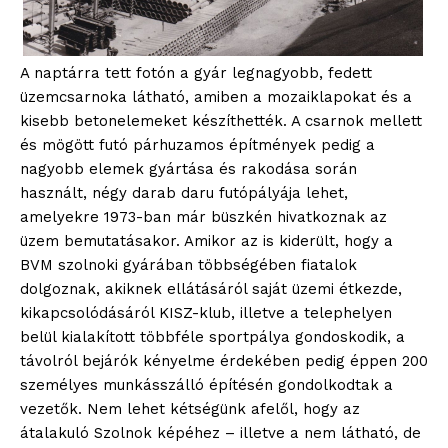
A naptárra tett fotón a gyár legnagyobb, fedett
üzemcsarnoka látható, amiben a mozaiklapokat és a
kisebb betonelemeket készíthették. A csarnok mellett
és mögött futó párhuzamos építmények pedig a
nagyobb elemek gyártása és rakodása során
használt, négy darab daru futópályája lehet,
amelyekre 1973-ban már büszkén hivatkoznak az
üzem bemutatásakor. Amikor az is kiderült, hogy a
BVM szolnoki gyárában többségében fiatalok
dolgoznak, akiknek ellátásáról saját üzemi étkezde,
kikapcsolódásáról KISZ-klub, illetve a telephelyen
belül kialakított többféle sportpálya gondoskodik, a
távolról bejárók kényelme érdekében pedig éppen 200
személyes munkásszálló építésén gondolkodtak a
vezetők. Nem lehet kétségünk afelől, hogy az
átalakuló Szolnok képéhez – illetve a nem látható, de