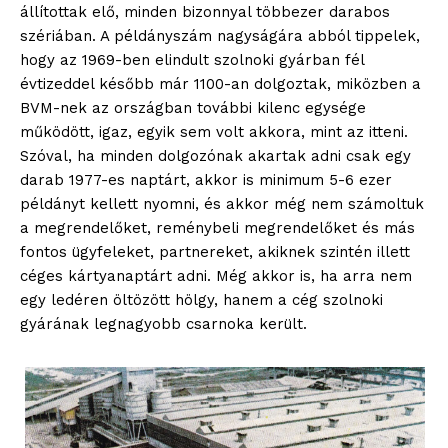
állítottak elő, minden bizonnyal többezer darabos
szériában. A példányszám nagyságára abból tippelek,
hogy az 1969-ben elindult szolnoki gyárban fél
évtizeddel később már 1100-an dolgoztak, miközben a
BVM-nek az országban további kilenc egysége
működött, igaz, egyik sem volt akkora, mint az itteni.
Szóval, ha minden dolgozónak akartak adni csak egy
darab 1977-es naptárt, akkor is minimum 5-6 ezer
példányt kellett nyomni, és akkor még nem számoltuk
a megrendelőket, reménybeli megrendelőket és más
fontos ügyfeleket, partnereket, akiknek szintén illett
céges kártyanaptárt adni. Még akkor is, ha arra nem
egy ledéren öltözött hölgy, hanem a cég szolnoki
gyárának legnagyobb csarnoka került.