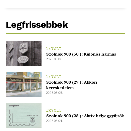
bSZ fiók
Előfizetés
Legfrissebbek
Kapcsolat
Adatkezelési tájékoztató
Hirdetés
1XVOLT
Szolnok 900 (30.): Különös hármas
2026.08.06.
1XVOLT
Szolnok 900 (29.): Akkori
kereskedelem
2026.08.05.
1XVOLT
Szolnok 900 (28.): Aktív bélyeggyűjtők
2026.08.04.