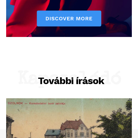
Kapcsolódó
További írások