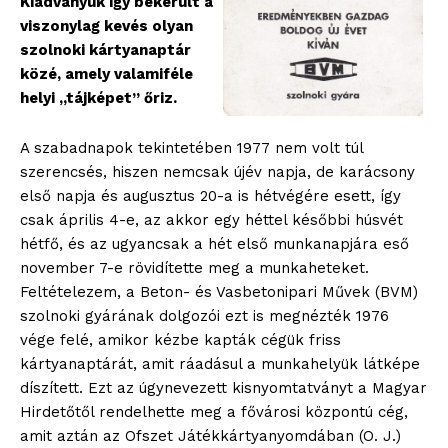
Kiadványuk így bekerült a
viszonylag kevés olyan
szolnoki kártyanaptár
közé, amely valamiféle
helyi „tájképet” őriz.
A szabadnapok tekintetében 1977 nem volt túl
szerencsés, hiszen nemcsak újév napja, de karácsony
első napja és augusztus 20-a is hétvégére esett, így
csak április 4-e, az akkor egy héttel későbbi húsvét
hétfő, és az ugyancsak a hét első munkanapjára eső
november 7-e rövidítette meg a munkaheteket.
Feltételezem, a Beton- és Vasbetonipari Művek (BVM)
szolnoki gyárának dolgozói ezt is megnézték 1976
vége felé, amikor kézbe kapták cégük friss
kártyanaptárát, amit ráadásul a munkahelyük látképe
díszített. Ezt az úgynevezett kisnyomtatványt a Magyar
Hirdetőtől rendelhette meg a fővárosi központú cég,
amit aztán az Ofszet Játékkártyanyomdában (O. J.)