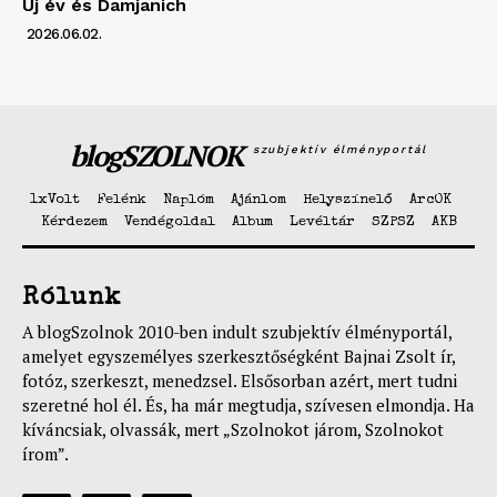
Új év és Damjanich
2026.06.02.
blogSZOLNOK
szubjektív élményportál
1xVolt
Felénk
Naplóm
Ajánlom
Helyszínelő
ArcOK
Kérdezem
Vendégoldal
Album
Levéltár
SZPSZ
AKB
Rólunk
A blogSzolnok 2010-ben indult szubjektív élményportál,
amelyet egyszemélyes szerkesztőségként Bajnai Zsolt ír,
fotóz, szerkeszt, menedzsel. Elsősorban azért, mert tudni
szeretné hol él. És, ha már megtudja, szívesen elmondja. Ha
kíváncsiak, olvassák, mert „Szolnokot járom, Szolnokot
írom”.