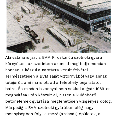
Aki valaha is járt a BVM Piroskai úti szolnoki gyára
környékén, az szerintem azonnal meg tudja mondani,
honnan is készül a naptárra került felvétel.
Természetesen a BVM saját víztornyából vagy annak
tetejéről, ami ma is ott áll a telephely bejáratától
balra. És minden bizonnyal nem sokkal a gyár 1969-es
megnyitása után készült el, hiszen a különböző
betonelemek gyártása meglehetősen vízigényes dolog.
Márpedig a BVM szolnoki gyárában elég nagy
mennyiségben folyt a mezőgazdasági épületek, a