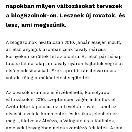
napokban milyen változásokat tervezek
a blogSzolnok-on. Lesznek új rovatok, és
lesz, ami megszűnik.
A blogSzolnok hivatalosan 2010. január elsején indult,
az első anyagok azonban csak tavaly március
környékén kerültek fel az oldalra. Az első pár hónap
tapasztalatai alapján tavaly nyáron hajtottuk végre az
első módosításokat. Ezek apróbb ráncfelvarrások
voltak, főleg a működtetést segítették.
Az olvasók számára is érzékelhető, komolyabb
változásokat 2010. szeptember végén indítottuk el.
Azóta létezik például ez a Levéltár rovat – ahol az
olvasói levelek, kommentek és kritikák jelenhetnek
meg -, illetve az Átnéző, a Válogató és a Kattintok,
amelyek lényegében netes szemléző felületek. Azóta