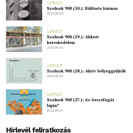
1XVOLT
Szolnok 900 (30.): Különös hármas
2026.08.06.
1XVOLT
Szolnok 900 (29.): Akkori
kereskedelem
2026.08.05.
1XVOLT
Szolnok 900 (28.): Aktív bélyeggyűjtők
2026.08.04.
1XVOLT
Szolnok 900 (27.): Az összefogás
lapja?
2026.08.03.
Hírlevél feliratkozás