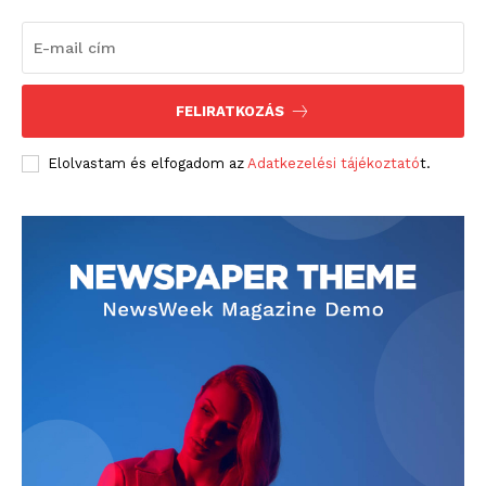
FELIRATKOZÁS
blogSZOLNOK
szubjektív élményportál
Elolvastam és elfogadom az
Adatkezelési tájékoztató
t.
ELŐFIZETÉS