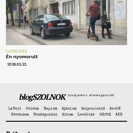
LEVÉLTÁR
Én nyomorult
2026.05.22.
blogSZOLNOK
szubjektív élményportál
1xVolt
Felénk
Naplóm
Ajánlom
Helyszínelő
ArcOK
Kérdezem
Vendégoldal
Album
Levéltár
SZPSZ
AKB