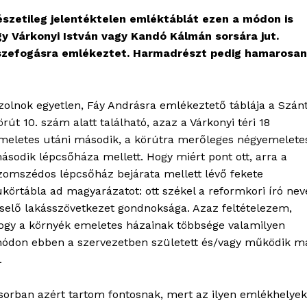
szetileg jelentéktelen emléktáblát ezen a módon is
gy Várkonyi István vagy Kandó Kálmán sorsára jut.
sszefogásra emlékeztet. Harmadrészt pedig hamarosan
zolnok egyetlen, Fáy Andrásra emlékeztető táblája a Szán
örút 10. szám alatt található, azaz a Várkonyi téri 18
meletes utáni második, a körútra merőleges négyemelete
ásodik lépcsőháza mellett. Hogy miért pont ott, arra a
zomszédos lépcsőház bejárata mellett lévő fekete
ükörtábla ad magyarázatot: ott székel a reformkori író nev
iselő lakásszövetkezet gondnoksága. Azaz feltételezem,
ogy a környék emeletes házainak többsége valamilyen
ódon ebben a szervezetben született és/vagy működik m
.
sorban azért tartom fontosnak, mert az ilyen emlékhelyek