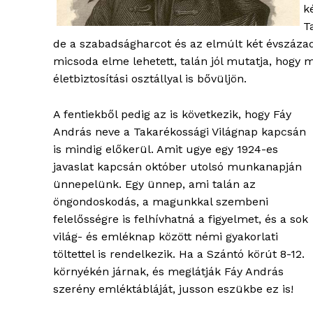
k
T
de a szabadságharcot és az elmúlt két évszázad
micsoda elme lehetett, talán jól mutatja, hogy m
életbiztosítási osztállyal is bővüljön.
A fentiekből pedig az is következik, hogy Fáy
András neve a Takarékossági Világnap kapcsán
is mindig előkerül. Amit ugye egy 1924-es
javaslat kapcsán október utolsó munkanapján
ünnepelünk. Egy ünnep, ami talán az
öngondoskodás, a magunkkal szembeni
felelősségre is felhívhatná a figyelmet, és a sok
világ- és emléknap között némi gyakorlati
töltettel is rendelkezik. Ha a Szántó körút 8-12.
környékén járnak, és meglátják Fáy András
szerény emléktábláját, jusson eszükbe ez is!