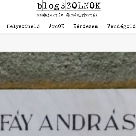
Helyszínelő
ArcOK
Kérdezem
Vendégol