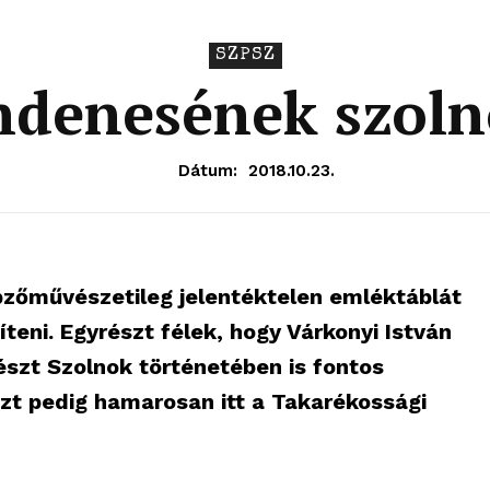
SZPSZ
ndenesének szoln
Dátum:
2018.10.23.
pzőművészetileg jelentéktelen emléktáblát
eni. Egyrészt félek, hogy Várkonyi István
szt Szolnok történetében is fontos
t pedig hamarosan itt a Takarékossági