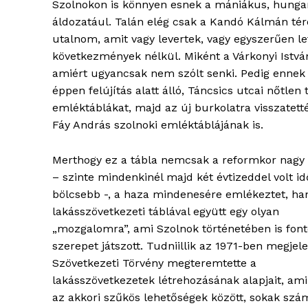
Szolnokon is könnyen esnek a mániákus, hunga
áldozatául. Talán elég csak a Kandó Kálmán tér
utalnom, amit vagy levertek, vagy egyszerűen l
következmények nélkül. Miként a Várkonyi István 
amiért ugyancsak nem szólt senki. Pedig ennek n
éppen felújítás alatt álló, Táncsics utcai nőtlen
emléktáblákat, majd az új burkolatra visszatet
Fáy András szolnoki emléktáblájának is.
Merthogy ez a tábla nemcsak a reformkor nagy 
blogSZ
– szinte mindenkinél majd két évtizeddel volt i
szubje
bölcsebb -, a haza mindenesére emlékeztet, h
élményp
lakásszövetkezeti táblával együtt egy olyan
„mozgalomra”, ami Szolnok történetében is font
szerepet játszott. Tudniillik az 1971-ben megjel
Szövetkezeti Törvény megteremtette a
lakásszövetkezetek létrehozásának alapjait, ami
az akkori szűkös lehetőségek között, sokak szá