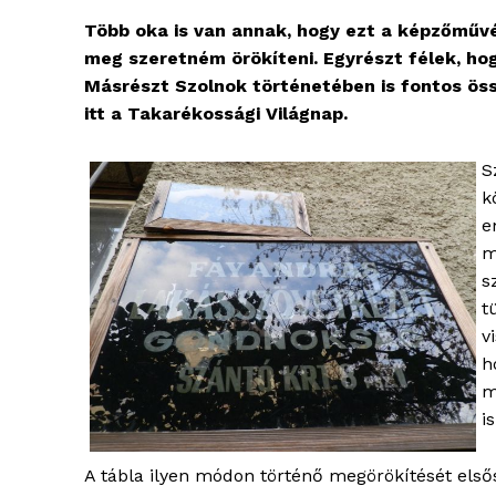
Több oka is van annak, hogy ezt a képzőművé
meg szeretném örökíteni. Egyrészt félek, ho
Másrészt Szolnok történetében is fontos ö
itt a Takarékossági Világnap.
S
k
e
m
s
t
v
h
m
is
A tábla ilyen módon történő megörökítését első