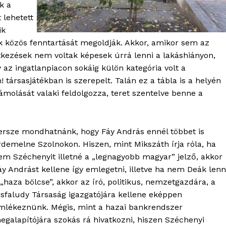
k a
Adatkezelési tájékoztató
 lehetett
Hirdetés
ik
k közös fenntartását megoldják. Akkor, amikor sem az
tkezések nem voltak képesek úrrá lenni a lakáshiányon,
TÉS
az ingatlanpiacon sokáig külön kategória volt a
 társasjátékban is szerepelt. Talán ez a tábla is a helyén
molását valaki feldolgozza, teret szentelve benne a
ersze mondhatnánk, hogy Fáy András ennél többet is
rdemelne Szolnokon. Hiszen, mint Mikszáth írja róla, ha
em Széchenyit illetné a „legnagyobb magyar” jelző, akkor
áy Andrást kellene így emlegetni, illetve ha nem Deák len
 „haza bölcse”, akkor az író, politikus, nemzetgazdára, a
isfaludy Társaság igazgatójára kellene eképpen
mlékeznünk. Mégis, mint a hazai bankrendszer
egalapítójára szokás rá hivatkozni, hiszen Széchenyi