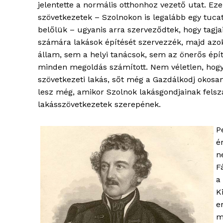
jelentette a normális otthonhoz vezető utat. Eze
szövetkezetek – Szolnokon is legalább egy tucat
belőlük – ugyanis arra szerveződtek, hogy tagja
számára lakások építését szervezzék, majd azo
állam, sem a helyi tanácsok, sem az önerős épí
ELŐFIZE
minden megoldás számított. Nem véletlen, hogy 
szövetkezeti lakás, sőt még a Gazdálkodj okosan!
lesz még, amikor Szolnok lakásgondjainak felszá
lakásszövetkezetek szerepének.
P
é
n
F
a
K
e
m