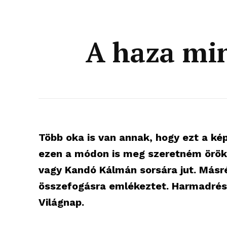
A haza mi
Több oka is van annak, hogy ezt a ké
ezen a módon is meg szeretném örökít
vagy Kandó Kálmán sorsára jut. Másré
összefogásra emlékeztet. Harmadrész
Világnap.