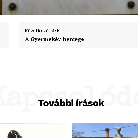
Következő cikk
A Gyermekév hercege
Kapcsolód
További írások