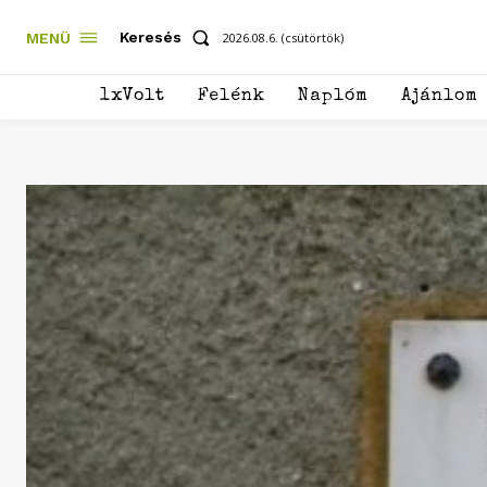
Keresés
MENÜ
2026.08.6. (csütörtök)
1xVolt
Felénk
Naplóm
Ajánlom