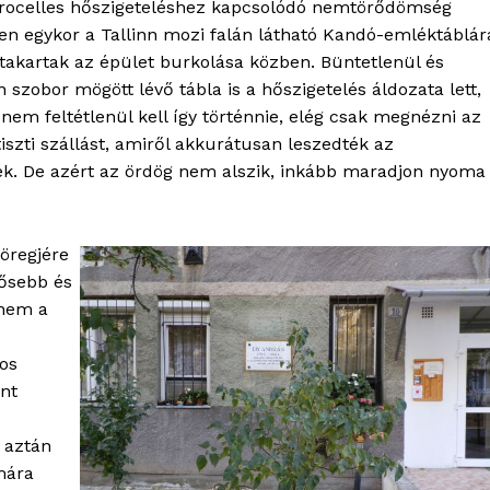
rocelles hőszigeteléshez kapcsolódó nemtörődömség
en egykor a Tallinn mozi falán látható Kandó-emléktáblár
etakartak az épület burkolása közben. Büntetlenül és
szobor mögött lévő tábla is a hőszigetelés áldozata lett,
em feltétlenül kell így történnie, elég csak megnézni az
 tiszti szállást, amiről akkurátusan leszedték az
ték. De azért az ördög nem alszik, inkább maradjon nyoma
öregjére
OLNOK
dősebb és
ktív
anem a
ortál
Hasznos
os
ent
bSZ fiók
Előfizetés
 aztán
mára
Kapcsolat