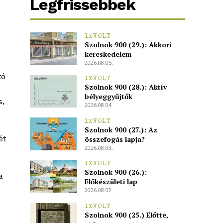
Legfrissebbek
1XVOLT
Szolnok 900 (29.): Akkori
kereskedelem
2026.08.05.
tó
1XVOLT
Szolnok 900 (28.): Aktív
bélyeggyűjtők
s,
2026.08.04.
1XVOLT
Szolnok 900 (27.): Az
ét
összefogás lapja?
2026.08.03.
1XVOLT
Szolnok 900 (26.):
a
Előkészületi lap
2026.08.02.
1XVOLT
Szolnok 900 (25.) Előtte,