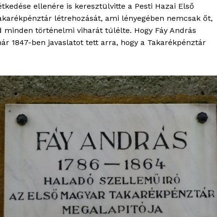
étkedése ellenére is keresztülvitte a Pesti Hazai Első
akarékpénztár létrehozását, ami lényegében nemcsak őt,
 minden történelmi viharát túlélte. Hogy Fáy András
ár 1847-ben javaslatot tett arra, hogy a Takarékpénztár