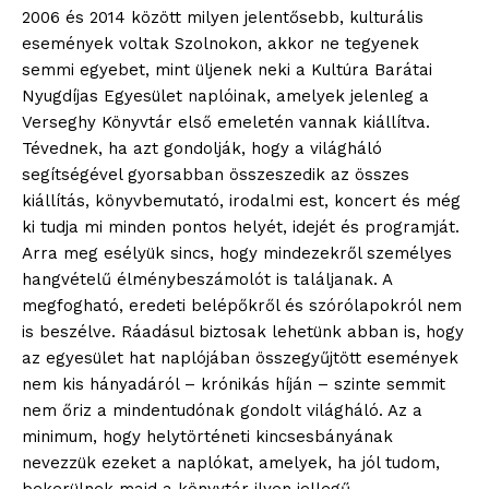
2006 és 2014 között milyen jelentősebb, kulturális
események voltak Szolnokon, akkor ne tegyenek
semmi egyebet, mint üljenek neki a Kultúra Barátai
Nyugdíjas Egyesület naplóinak, amelyek jelenleg a
Verseghy Könyvtár első emeletén vannak kiállítva.
Tévednek, ha azt gondolják, hogy a világháló
segítségével gyorsabban összeszedik az összes
kiállítás, könyvbemutató, irodalmi est, koncert és még
ki tudja mi minden pontos helyét, idejét és programját.
Arra meg esélyük sincs, hogy mindezekről személyes
hangvételű élménybeszámolót is találjanak. A
megfogható, eredeti belépőkről és szórólapokról nem
is beszélve. Ráadásul biztosak lehetünk abban is, hogy
az egyesület hat naplójában összegyűjtött események
nem kis hányadáról – krónikás híján – szinte semmit
nem őriz a mindentudónak gondolt világháló. Az a
minimum, hogy helytörténeti kincsesbányának
nevezzük ezeket a naplókat, amelyek, ha jól tudom,