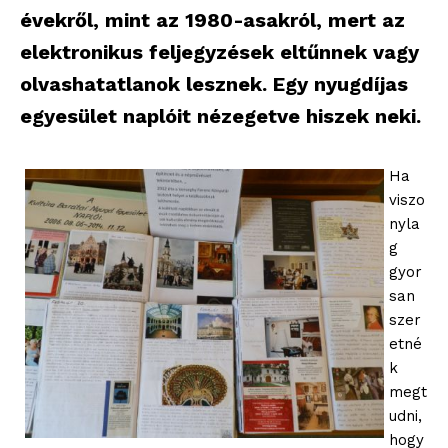
évekről, mint az 1980-asakról, mert az
elektronikus feljegyzések eltűnnek vagy
olvashatatlanok lesznek. Egy nyugdíjas
egyesület naplóit nézegetve hiszek neki.
Ha
viszo
nyla
g
gyor
san
szer
etné
k
megt
udni,
hogy