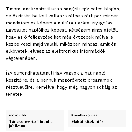
Tudom, anakronisztikusan hangzik egy netes blogon,
de őszintén be kell vallani: szélbe szórt por minden
mondatom és képem a Kultúra Barátai Nyugdíjas
Egyesület naplóihoz képest. Kétségem nincs afelől,
hogy az ő feljegyzéseiket még évtizedek múlva is
kézbe veszi majd valaki, miközben mindaz, amit én
elkövetek, elvész az elektronikus információk
végtelenében.
Így elmondhatatlanul irigy vagyok a hat napló
készítőire, és a bennük megörökített programok
résztvevőire. Remélve, hogy még nagyon sokáig az
lehetek!
Előző cikk
Következő cikk
Tánckoncerttel indul a
Makói kitekintés
jubileum