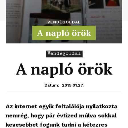
VENDÉGOLDAL
A napló örök
Vendégoldal
A napló örök
2015.01.27.
Dátum:
Az internet egyik feltalálója nyilatkozta
nemrég, hogy pár évtized múlva sokkal
kevesebbet fogunk tudni a kétezres