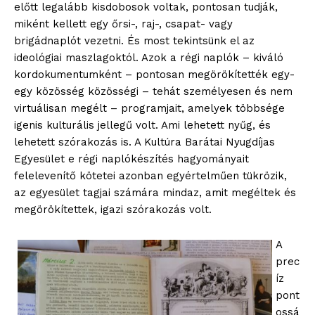
előtt legalább kisdobosok voltak, pontosan tudják,
miként kellett egy őrsi-, raj-, csapat- vagy
brigádnaplót vezetni. És most tekintsünk el az
ideológiai maszlagoktól. Azok a régi naplók – kiváló
kordokumentumként – pontosan megörökítették egy-
egy közösség közösségi – tehát személyesen és nem
virtuálisan megélt – programjait, amelyek többsége
igenis kulturális jellegű volt. Ami lehetett nyűg, és
lehetett szórakozás is. A Kultúra Barátai Nyugdíjas
Egyesület e régi naplókészítés hagyományait
felelevenítő kötetei azonban egyértelműen tükrözik,
az egyesület tagjai számára mindaz, amit megéltek és
megörökítettek, igazi szórakozás volt.
A
prec
íz
pont
ossá