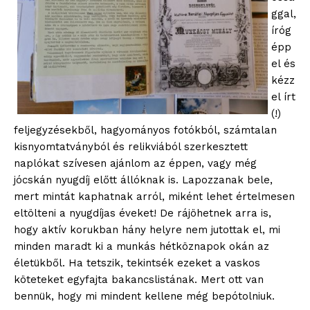
ggal,
íróg
épp
el és
kézz
el írt
(!)
feljegyzésekből, hagyományos fotókból, számtalan
kisnyomtatványból és relikviából szerkesztett
naplókat szívesen ajánlom az éppen, vagy még
jócskán nyugdíj előtt állóknak is. Lapozzanak bele,
mert mintát kaphatnak arról, miként lehet értelmesen
eltölteni a nyugdíjas éveket! De rájöhetnek arra is,
hogy aktív korukban hány helyre nem jutottak el, mi
minden maradt ki a munkás hétköznapok okán az
életükből. Ha tetszik, tekintsék ezeket a vaskos
köteteket egyfajta bakancslistának. Mert ott van
bennük, hogy mi mindent kellene még bepótolniuk.