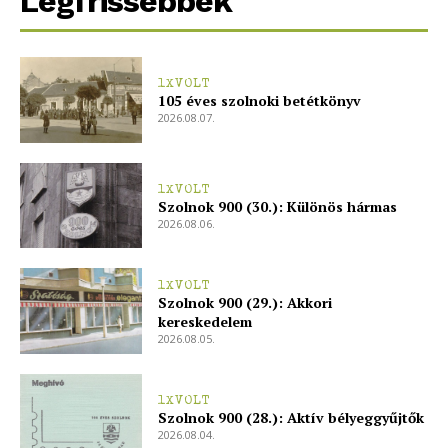
Legfrissebbek
ELŐFIZETÉS
1XVOLT
105 éves szolnoki betétkönyv
2026.08.07.
Hasznos
1XVOLT
bSZ fiók
Szolnok 900 (30.): Különös hármas
2026.08.06.
Előfizetés
Kapcsolat
1XVOLT
Adatkezelési tájékoztató
Szolnok 900 (29.): Akkori
kereskedelem
Hirdetés
2026.08.05.
1XVOLT
Szolnok 900 (28.): Aktív bélyeggyűjtők
2026.08.04.