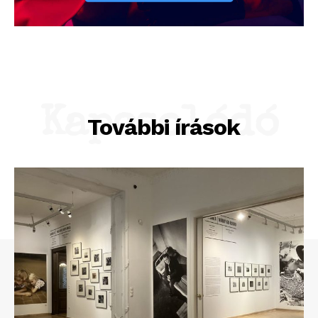
Kapcsolódó
További írások