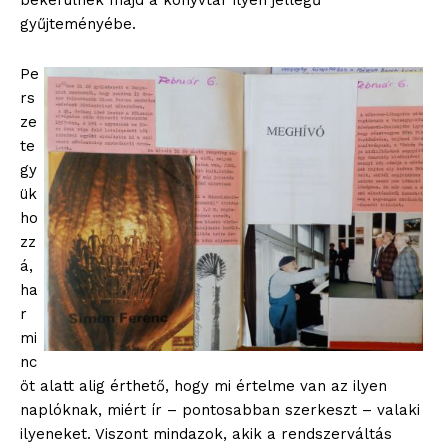
bekerülnek majd a könyvtár ilyen jellegű
gyűjteményébe.
Pe
rs
ze
te
gy
ük
ho
zz
á,
ha
r
mi
nc
öt alatt alig érthető, hogy mi értelme van az ilyen
naplóknak, miért ír – pontosabban szerkeszt – valaki
ilyeneket. Viszont mindazok, akik a rendszerváltás