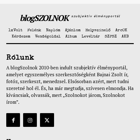
blogSZOLNOK
szubjektív élményportál
1xVolt
Felénk
Naplóm
Ajánlom
Helyszínelő
ArcOK
Kérdezem
Vendégoldal
Album
Levéltár
SZPSZ
AKB
Rólunk
A blogSzolnok 2010-ben indult szubjektív élményportál,
amelyet egyszemélyes szerkesztőségként Bajnai Zsolt ír,
fotóz, szerkeszt, menedzsel. Elsősorban azért, mert tudni
szeretné hol él. És, ha már megtudja, szívesen elmondja. Ha
kíváncsiak, olvassák, mert „Szolnokot járom, Szolnokot
írom”.