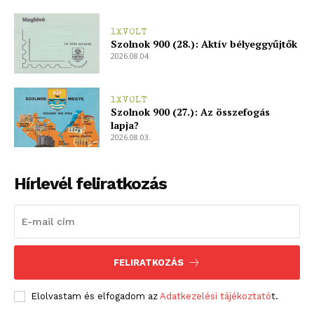
1XVOLT
Szolnok 900 (28.): Aktív bélyeggyűjtők
2026.08.04.
1XVOLT
Szolnok 900 (27.): Az összefogás
lapja?
2026.08.03.
Hírlevél feliratkozás
FELIRATKOZÁS
Elolvastam és elfogadom az
Adatkezelési tájékoztató
t.