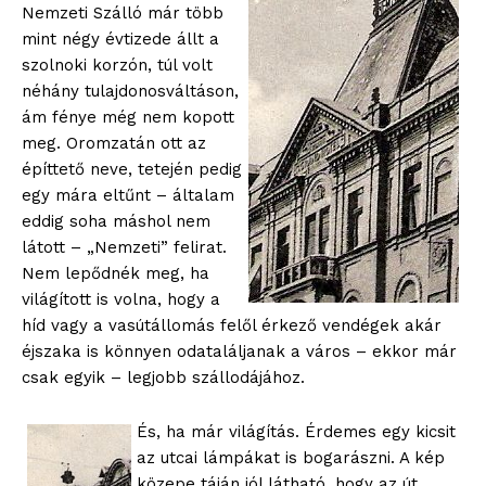
Nemzeti Szálló már több
mint négy évtizede állt a
szolnoki korzón, túl volt
néhány tulajdonosváltáson,
ám fénye még nem kopott
meg. Oromzatán ott az
építtető neve, tetején pedig
egy mára eltűnt – általam
eddig soha máshol nem
látott – „Nemzeti” felirat.
Nem lepődnék meg, ha
világított is volna, hogy a
híd vagy a vasútállomás felől érkező vendégek akár
éjszaka is könnyen odataláljanak a város – ekkor már
csak egyik – legjobb szállodájához.
És, ha már világítás. Érdemes egy kicsit
az utcai lámpákat is bogarászni. A kép
közepe táján jól látható, hogy az út