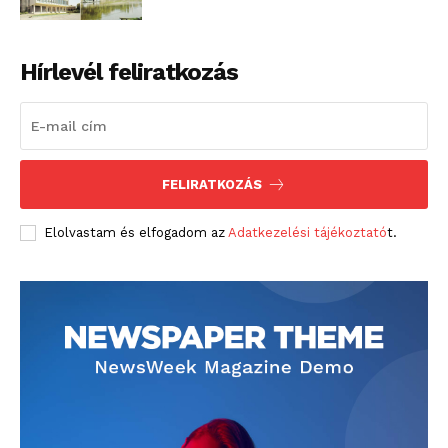
Hírlevél feliratkozás
FELIRATKOZÁS
Elolvastam és elfogadom az
Adatkezelési tájékoztató
t.
blogSZOLNOK
szubjektív élményportál