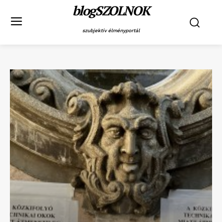
blogSZOLNOK
szubjektív élményportál