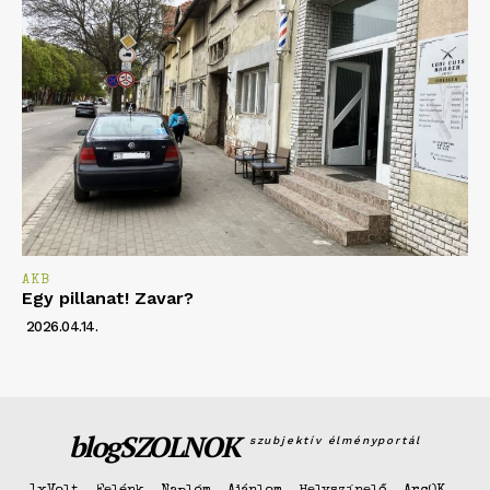
AKB
Egy pillanat! Zavar?
2026.04.14.
blogSZOLNOK
szubjektív élményportál