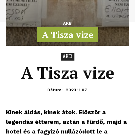
AKB
A Tisza vize
AKB
A Tisza vize
2023.11.07.
Dátum:
Kinek áldás, kinek átok. Először a
legendás étterem, aztán a fürdő, majd a
hotel és a fagyizó nullázódott le a