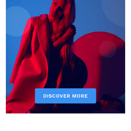
ELŐFIZETÉS
Hasznos
bSZ fiók
Előfizetés
Kapcsolat