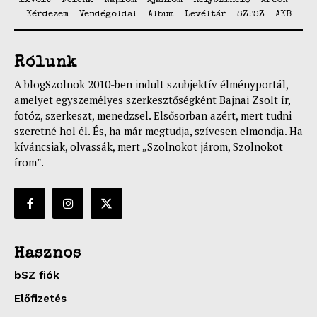
1xVolt
Felénk
Naplóm
Ajánlom
Helyszínelő
ArcOK
Kérdezem
Vendégoldal
Album
Levéltár
SZPSZ
AKB
Rólunk
A blogSzolnok 2010-ben indult szubjektív élményportál,
amelyet egyszemélyes szerkesztőségként Bajnai Zsolt ír,
fotóz, szerkeszt, menedzsel. Elsősorban azért, mert tudni
szeretné hol él. És, ha már megtudja, szívesen elmondja. Ha
kíváncsiak, olvassák, mert „Szolnokot járom, Szolnokot
írom”.
Hasznos
bSZ fiók
Előfizetés