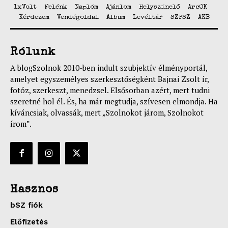
1xVolt
Felénk
Naplóm
Ajánlom
Helyszínelő
ArcOK
Kérdezem
Vendégoldal
Album
Levéltár
SZPSZ
AKB
Rólunk
A blogSzolnok 2010-ben indult szubjektív élményportál,
amelyet egyszemélyes szerkesztőségként Bajnai Zsolt ír,
fotóz, szerkeszt, menedzsel. Elsősorban azért, mert tudni
szeretné hol él. És, ha már megtudja, szívesen elmondja. Ha
kíváncsiak, olvassák, mert „Szolnokot járom, Szolnokot
írom”.
Hasznos
bSZ fiók
Előfizetés