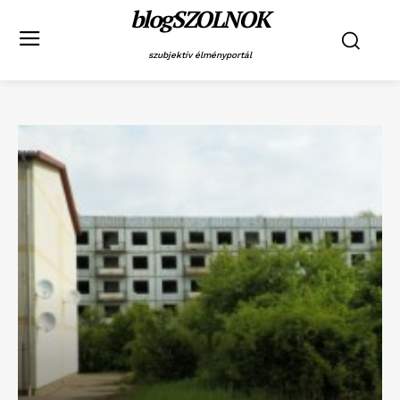
blogSZOLNOK
szubjektív élményportál