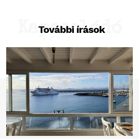
Kapcsolódó
További írások