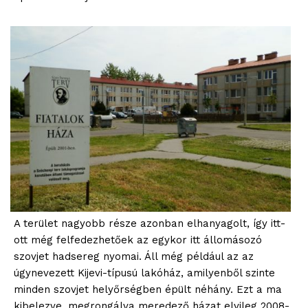
ELŐFIZETÉS
A terület nagyobb része azonban elhanyagolt, így itt-
Hasznos
ott még felfedezhetőek az egykor itt állomásozó
szovjet hadsereg nyomai. Áll még például az az
bSZ fiók
úgynevezett Kijevi-típusú lakóház, amilyenből szinte
Előfizetés
minden szovjet helyőrségben épült néhány. Ezt a ma
kibelezve, megrongálva meredező házat elvileg 2008-
Kapcsolat