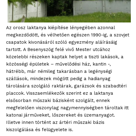
Az orosz laktanya kiépítése lényegében azonnal
megkezdődött, és vélhetően egészen 1990-ig, a szovjet
csapatok kivonásáról szóló egyezmény aláírásáig
tartott. A Besenyszög felé vivő Mester utcához
közelebbi részeken kaptak helyet a tiszti lakások, a
közösségi épületek – művelődési ház, kantin -,
hátrébb, már némileg takarásban a legénységi
szállások, mindezek mögött pedig a hadianyag
tárolására szolgáló raktárak, garázsok és szabadtéri
placcok. Visszaemlékezők szerint ez a laktanya
elsősorban műszaki bázisként szolgált, ennek
megfelelően viszonylag nagymennyiségben tároltak itt
katonai járműveket, lőszereket és üzemanyagot.
Illetve innen történt az ártéri műszaki bázis
kiszolgálása és felügyelete is.