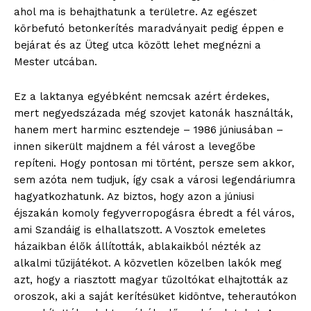
ahol ma is behajthatunk a területre. Az egészet
körbefutó betonkerítés maradványait pedig éppen e
bejárat és az Üteg utca között lehet megnézni a
Mester utcában.
Ez a laktanya egyébként nemcsak azért érdekes,
mert negyedszázada még szovjet katonák használták,
hanem mert harminc esztendeje – 1986 júniusában –
innen sikerült majdnem a fél várost a levegőbe
repíteni. Hogy pontosan mi történt, persze sem akkor,
sem azóta nem tudjuk, így csak a városi legendáriumra
hagyatkozhatunk. Az biztos, hogy azon a júniusi
éjszakán komoly fegyverropogásra ébredt a fél város,
ami Szandáig is elhallatszott. A Vosztok emeletes
házaikban élők állították, ablakaikból nézték az
alkalmi tűzijátékot. A közvetlen közelben lakók meg
azt, hogy a riasztott magyar tűzoltókat elhajtották az
oroszok, aki a saját kerítésüket kidöntve, teherautókon