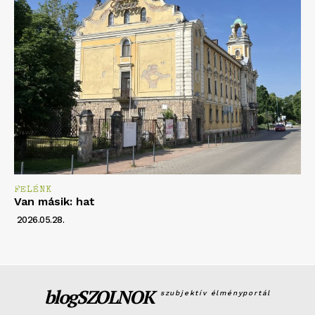
FELÉNK
Van másik: hat
2026.05.28.
blogSZOLNOK
szubjektív élményportál