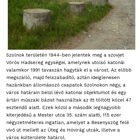
Szolnok területén 1944-ben jelentek meg a szovjet
Vörös Hadsereg egységei, amelynek utolsó katonái
valamikor 1991 tavaszán hagyták el a várost. Az előbb
megszálló, majd felszabadító, aztán ideiglenesen
hazánkban állomásozó csapatok Szolnokon négy, a
város határain belül lévő katonai objektumot és egy
ártári műszaki bázist használtak az itt töltött közel 47
esztendő alatt. Ezek közül a második legnagyobb
kiterjedésű a Mester utca 35. szám alatti, 115 ezer
négyzetméteres ingatlan, amelyet a Besenyszög felé
vivő út mellett az Üteg és Hóvirág utcák, illetve a
város külterülete határol.