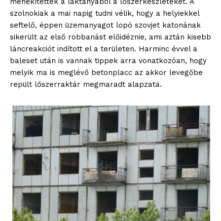
menekítették a laktanyából a lőszerkészleteket. A
szolnokiak a mai napig tudni vélik, hogy a helyiekkel
seftelő, éppen üzemanyagot lopó szovjet katonának
sikerült az első robbanást előidéznie, ami aztán kisebb
láncreakciót indított el a területen. Harminc évvel a
baleset után is vannak tippek arra vonatkozóan, hogy
melyik ma is meglévő betonplacc az akkor levegőbe
repült lőszerraktár megmaradt alapzata.