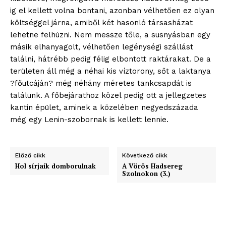
ig el kellett volna bontani, azonban vélhetően ez olyan
Adatkezelési tájékoztató
költséggel járna, amiből két hasonló társasházat
Hirdetés
lehetne felhúzni. Nem messze tőle, a susnyásban egy
másik elhanyagolt, vélhetően legénységi szállást
találni, hátrébb pedig félig elbontott raktárakat. De a
területen áll még a néhai kis víztorony, sőt a laktanya
?főutcáján? még néhány méretes tankcsapdát is
találunk. A főbejárathoz közel pedig ott a jellegzetes
kantin épület, aminek a közelében negyedszázada
még egy Lenin-szobornak is kellett lennie.
Előző cikk
Következő cikk
Hol sírjaik domborulnak
A Vörös Hadsereg
Szolnokon (3.)