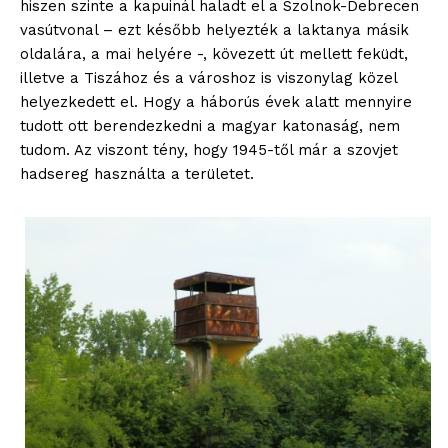
hiszen szinte a kapuinál haladt el a Szolnok-Debrecen
vasútvonal – ezt később helyezték a laktanya másik
oldalára, a mai helyére -, kövezett út mellett feküdt,
illetve a Tiszához és a városhoz is viszonylag közel
helyezkedett el. Hogy a háborús évek alatt mennyire
tudott ott berendezkedni a magyar katonaság, nem
tudom. Az viszont tény, hogy 1945-től már a szovjet
hadsereg használta a területet.