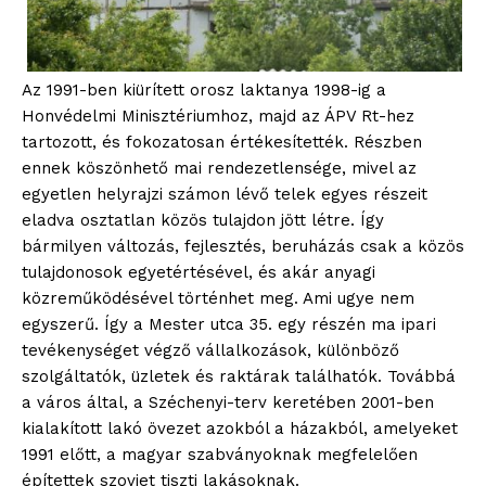
Az 1991-ben kiürített orosz laktanya 1998-ig a
Honvédelmi Minisztériumhoz, majd az ÁPV Rt-hez
tartozott, és fokozatosan értékesítették. Részben
ennek köszönhető mai rendezetlensége, mivel az
egyetlen helyrajzi számon lévő telek egyes részeit
eladva osztatlan közös tulajdon jött létre. Így
bármilyen változás, fejlesztés, beruházás csak a közös
tulajdonosok egyetértésével, és akár anyagi
közreműködésével történhet meg. Ami ugye nem
egyszerű. Így a Mester utca 35. egy részén ma ipari
tevékenységet végző vállalkozások, különböző
szolgáltatók, üzletek és raktárak találhatók. Továbbá
a város által, a Széchenyi-terv keretében 2001-ben
blogSZOLNOK
kialakított lakó övezet azokból a házakból, amelyeket
szubjektív élményportál
1991 előtt, a magyar szabványoknak megfelelően
építettek szovjet tiszti lakásoknak.