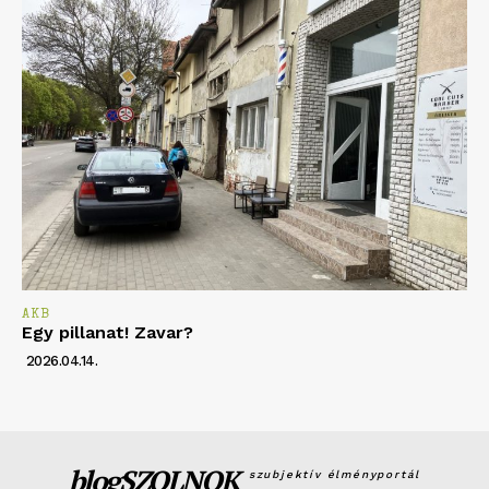
AKB
Egy pillanat! Zavar?
2026.04.14.
blogSZOLNOK
szubjektív élményportál