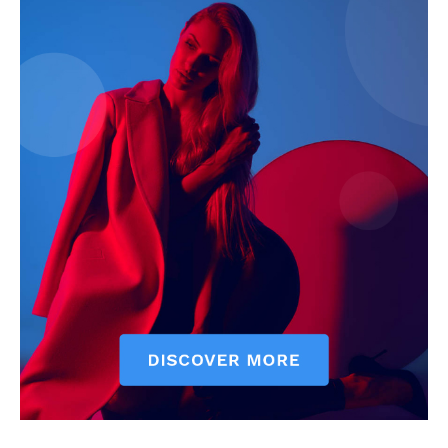
ELŐFIZETÉS
Hasznos
bSZ fiók
Előfizetés