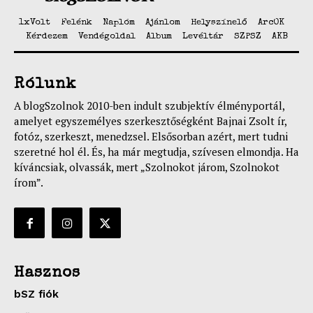
1xVolt
Felénk
Naplóm
Ajánlom
Helyszínelő
ArcOK
Kérdezem
Vendégoldal
Album
Levéltár
SZPSZ
AKB
Rólunk
A blogSzolnok 2010-ben indult szubjektív élményportál,
amelyet egyszemélyes szerkesztőségként Bajnai Zsolt ír,
fotóz, szerkeszt, menedzsel. Elsősorban azért, mert tudni
szeretné hol él. És, ha már megtudja, szívesen elmondja. Ha
kíváncsiak, olvassák, mert „Szolnokot járom, Szolnokot
írom”.
Hasznos
bSZ fiók