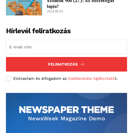
Szolnok 900 (27.): Az összefogás
lapja?
2026.08.03.
Hírlevél feliratkozás
FELIRATKOZÁS
Elolvastam és elfogadom az
Adatkezelési tájékoztató
t.
blogSZOLNOK
szubjektív élményportál