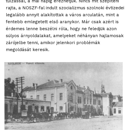
túlzással, a mai napig érezhetjük. Nincs mit szépíteni
rajta, a NOSZF-fal indult szocializmus szolnoki évtizedei
legalább annyit alakítottak a város arculatán, mint a
fentebb emlegetett első aranykor. Már csak azért is
érdemes lenne beszélni róla, hogy ne feledjük azon
súlyos árnyoldalakat, amelyeket néhányan hajlamosak
zárójelbe tenni, amikor jelenkori problémák
megoldását keresik.