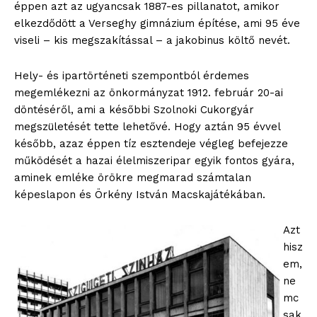
éppen azt az ugyancsak 1887-es pillanatot, amikor
elkezdődött a Verseghy gimnázium építése, ami 95 éve
viseli – kis megszakítással – a jakobinus költő nevét.
Hely- és ipartörténeti szempontból érdemes
megemlékezni az önkormányzat 1912. február 20-ai
döntéséről, ami a későbbi Szolnoki Cukorgyár
megszületését tette lehetővé. Hogy aztán 95 évvel
később, azaz éppen tíz esztendeje végleg befejezze
működését a hazai élelmiszeripar egyik fontos gyára,
aminek emléke örökre megmarad számtalan
képeslapon és Örkény István Macskajátékában.
Azt
hisz
em,
blogSZOLNOK
ne
szubjektív élményportál
mc
sak