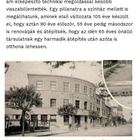
ám elképesztő technikai megoldással később
Adatkezelési tájékoztató
visszabillentették. Egy pillanatra a színház mellett is
Hirdetés
megállhatunk, aminek első változata 105 éve készült
el, hogy aztán 90 éve először, 55 éve pedig másodszor
is renoválják és átépítsék, hogy az idén 65 éves önálló
társulatnak egy harmadik átépítés után azóta is
otthona lehessen.