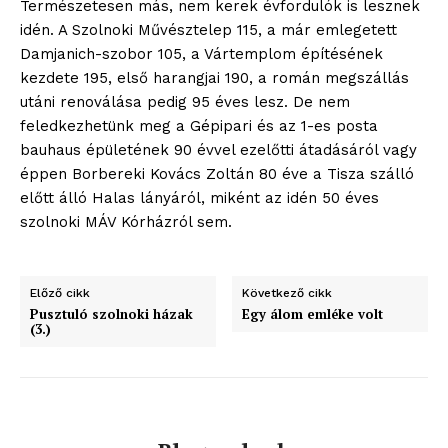
Természetesen más, nem kerek évfordulók is lesznek
idén. A Szolnoki Művésztelep 115, a már emlegetett
Damjanich-szobor 105, a Vártemplom építésének
kezdete 195, első harangjai 190, a román megszállás
utáni renoválása pedig 95 éves lesz. De nem
feledkezhetünk meg a Gépipari és az 1-es posta
bauhaus épületének 90 évvel ezelőtti átadásáról vagy
éppen Borbereki Kovács Zoltán 80 éve a Tisza szálló
előtt álló Halas lányáról, miként az idén 50 éves
szolnoki MÁV Kórházról sem.
Előző cikk
Következő cikk
Pusztuló szolnoki házak
Egy álom emléke volt
(3.)