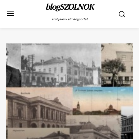
blogSZOLNOK
szubjektív élményportál