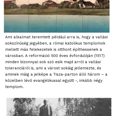
Ami alkalmat teremtett például arra is, hogy a vallási
sokszínűség jegyében, a római katolikus templomok
mellett más felekezetek is otthont építhessenek a
városban. A reformáció 500 éves évfordulóján (1517)
minden bizonnyal sok szó esik majd arról a vallási
toleranciáról is, ami a várost sokáig jellemezte, és
aminek máig a jelképe a Tisza-parton álló három – a
közelben lévő evangélikussal együtt -, inkább négy
templom.