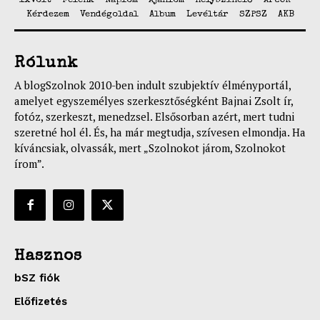
1xVolt
Felénk
Naplóm
Ajánlom
Helyszínelő
ArcOK
Kérdezem
Vendégoldal
Album
Levéltár
SZPSZ
AKB
Rólunk
A blogSzolnok 2010-ben indult szubjektív élményportál,
amelyet egyszemélyes szerkesztőségként Bajnai Zsolt ír,
fotóz, szerkeszt, menedzsel. Elsősorban azért, mert tudni
szeretné hol él. És, ha már megtudja, szívesen elmondja. Ha
kíváncsiak, olvassák, mert „Szolnokot járom, Szolnokot
írom”.
Hasznos
bSZ fiók
Előfizetés