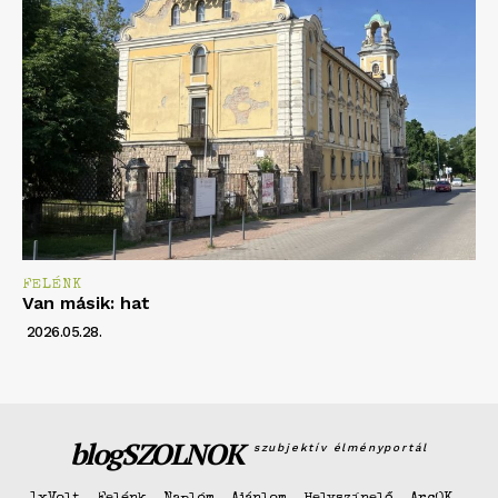
FELÉNK
Van másik: hat
2026.05.28.
blogSZOLNOK
szubjektív élményportál