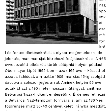
nag
ypo
litik
ai
ese
mé
nye
krő
l és fontos döntésekről illik olykor megemlékezni, de
ELŐFIZETÉS
jelentős, már-már újat létrehozó felújításokról is. A 465
évvel ezelőtt elkészült török cölöphíd helyén például
Obermayer Lipót 1852-ben – azaz 165 éve – készült el
azzal a fahíddal, ami aztán 1909. március 15-ig szolgált
Hasznos
dacolva a sokszor jeges árral. Aminek helyén 55 éve
adták át azt a 190 méter hosszú műtárgyat, amit ma
bSZ fiók
Belvárosi Tisza-hídként emlegetünk. Érdemes felnézni
a Belvárosi Nagytemplom tornyára is, ami az 1867-es
Előfizetés
földrengés miatt 30-40 centivel keleti irányba megdőlt,
Kapcsolat