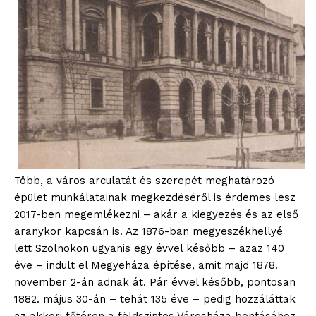
Több, a város arculatát és szerepét meghatározó
épület munkálatainak megkezdéséről is érdemes lesz
2017-ben megemlékezni – akár a kiegyezés és az első
aranykor kapcsán is. Az 1876-ban megyeszékhellyé
lett Szolnokon ugyanis egy évvel később – azaz 140
éve – indult el Megyeháza építése, amit majd 1878.
november 2-án adnak át. Pár évvel később, pontosan
1882. május 30-án – tehát 135 éve – pedig hozzáláttak
az akkori főtéren a földszintes Városháza bontásához,