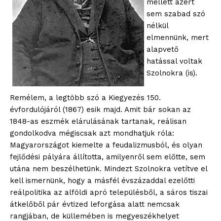
mellett azért
sem szabad szó
nélkül
elmennünk, mert
alapvető
hatással voltak
Szolnokra (is).
Remélem, a legtöbb szó a Kiegyezés 150.
évfordulójáról (1867) esik majd. Amit bár sokan az
1848-as eszmék elárulásának tartanak, reálisan
gondolkodva mégiscsak azt mondhatjuk róla:
Magyarországot kiemelte a feudalizmusból, és olyan
fejlődési pályára állította, amilyenről sem előtte, sem
utána nem beszélhetünk. Mindezt Szolnokra vetítve el
kell ismernünk, hogy a másfél évszázaddal ezelőtti
reálpolitika az alföldi apró településből, a sáros tiszai
átkelőből pár évtized leforgása alatt nemcsak
rangjában, de küllemében is megyeszékhelyet