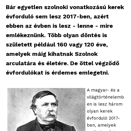
Bár egyetlen szolnoki vonatkozású kerek
évforduló sem lesz 2017-ben, azért
ebben az évben is lesz - lenne - mire
emlékeznünk. Több olyan döntés is
született például 160 vagy 120 éve,
amelyek máig kihatnak Szolnok
arculatára és életére. De öttel végződő
évfordulókat is érdemes emlegetni.
A magyar- és a
világtörténelemb
en is lesz három
olyan kerek
évforduló 2017-
ben, amelyek