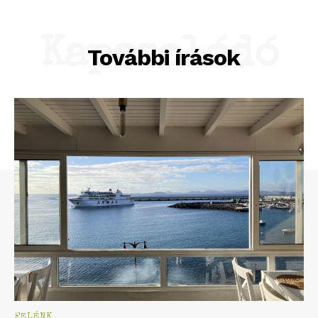
Kapcsolódó
További írások
FELÉNK