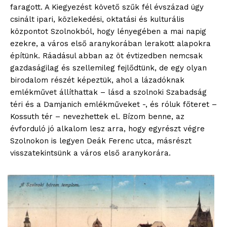
faragott. A Kiegyezést követő szűk fél évszázad úgy
csinált ipari, közlekedési, oktatási és kulturális
központot Szolnokból, hogy lényegében a mai napig
ezekre, a város első aranykorában lerakott alapokra
építünk. Ráadásul abban az öt évtizedben nemcsak
gazdaságilag és szellemileg fejlődtünk, de egy olyan
birodalom részét képeztük, ahol a lázadóknak
emlékművet állíthattak – lásd a szolnoki Szabadság
téri és a Damjanich emlékműveket -, és róluk főteret –
Kossuth tér – nevezhettek el. Bízom benne, az
évforduló jó alkalom lesz arra, hogy egyrészt végre
Szolnokon is legyen Deák Ferenc utca, másrészt
visszatekintsünk a város első aranykorára.