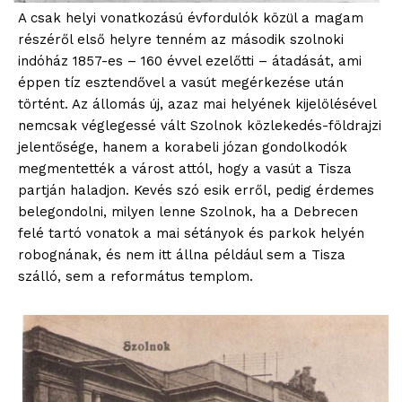
A csak helyi vonatkozású évfordulók közül a magam
részéről első helyre tenném az második szolnoki
indóház 1857-es – 160 évvel ezelőtti – átadását, ami
éppen tíz esztendővel a vasút megérkezése után
történt. Az állomás új, azaz mai helyének kijelölésével
nemcsak véglegessé vált Szolnok közlekedés-földrajzi
jelentősége, hanem a korabeli józan gondolkodók
megmentették a várost attól, hogy a vasút a Tisza
partján haladjon. Kevés szó esik erről, pedig érdemes
belegondolni, milyen lenne Szolnok, ha a Debrecen
felé tartó vonatok a mai sétányok és parkok helyén
robognának, és nem itt állna például sem a Tisza
szálló, sem a református templom.